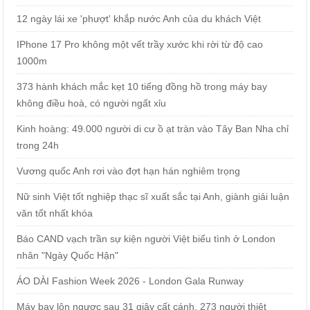
12 ngày lái xe 'phượt' khắp nước Anh của du khách Việt
IPhone 17 Pro không một vết trầy xước khi rời từ độ cao
1000m
373 hành khách mắc kẹt 10 tiếng đồng hồ trong máy bay
không điều hoà, có người ngất xỉu
Kinh hoàng: 49.000 người di cư ồ ạt tràn vào Tây Ban Nha chỉ
trong 24h
Vương quốc Anh rơi vào đợt hạn hán nghiêm trọng
Nữ sinh Việt tốt nghiệp thạc sĩ xuất sắc tại Anh, giành giải luận
văn tốt nhất khóa
Báo CAND vạch trần sự kiện người Việt biểu tình ở London
nhân "Ngày Quốc Hận"
ÁO DÀI Fashion Week 2026 - London Gala Runway
Máy bay lộn ngược sau 31 giây cất cánh, 273 người thiệt