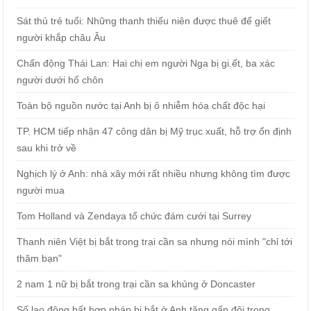
Sát thủ trẻ tuổi: Những thanh thiếu niên được thuê để giết
người khắp châu Âu
Chấn động Thái Lan: Hai chị em người Nga bị gi.ết, ba xác
người dưới hố chôn
Toàn bộ nguồn nước tại Anh bị ô nhiễm hóa chất độc hại
TP. HCM tiếp nhận 47 công dân bị Mỹ trục xuất, hỗ trợ ổn định
sau khi trở về
Nghịch lý ở Anh: nhà xây mới rất nhiều nhưng không tìm được
người mua
Tom Holland và Zendaya tổ chức đám cưới tại Surrey
Thanh niên Việt bị bắt trong trại cần sa nhưng nói mình "chỉ tới
thăm bạn"
2 nam 1 nữ bị bắt trong trại cần sa khủng ở Doncaster
Số lao động bất hợp pháp bị bắt ở Anh tăng gấp đôi trong