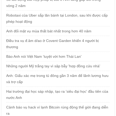
vòng 2 năm
Robotaxi của Uber sắp lăn bánh tại London, sau khi được cấp
phép hoạt động
Anh đối mặt vụ mùa thất bát nhất trong hơn 40 năm
Điều tra vụ đ.âm d/ao ở Covent Garden khiến 4 người bị
thương
Báo Anh nói Việt Nam 'tuyệt vời hơn Thái Lan'
Những người Mỹ trắng tay vì sập bẫy 'hợp đồng cứu nhà'
Anh: Giấu xác mẹ trong tủ đông gần 3 năm để lãnh lương hưu
và trợ cấp
Hai trường đại học sáp nhập, tạo ra 'siêu đại học' đầu tiên của
nước Anh
Cảnh báo vụ hack ví lạnh Bitcoin rúng động thế giới đang diễn
ra