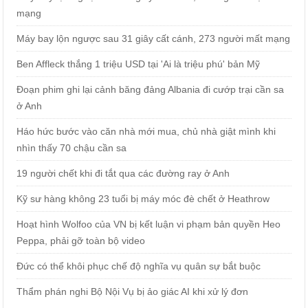
mạng
Máy bay lộn ngược sau 31 giây cất cánh, 273 người mất mạng
Ben Affleck thắng 1 triệu USD tại 'Ai là triệu phú' bản Mỹ
Đoạn phim ghi lại cảnh băng đảng Albania đi cướp trại cần sa
ở Anh
Háo hức bước vào căn nhà mới mua, chủ nhà giật mình khi
nhìn thấy 70 chậu cần sa
19 người chết khi đi tắt qua các đường ray ở Anh
Kỹ sư hàng không 23 tuổi bị máy móc đè chết ở Heathrow
Hoạt hình Wolfoo của VN bị kết luận vi phạm bản quyền Heo
Peppa, phải gỡ toàn bộ video
Đức có thể khôi phục chế độ nghĩa vụ quân sự bắt buộc
Thẩm phán nghi Bộ Nội Vụ bị ảo giác AI khi xử lý đơn