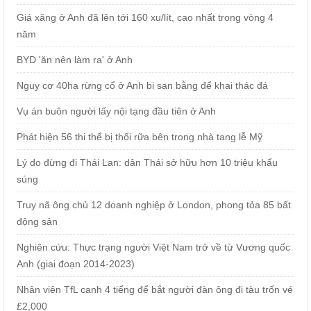
Giá xăng ở Anh đã lên tới 160 xu/lít, cao nhất trong vòng 4
năm
BYD 'ăn nên làm ra' ở Anh
Nguy cơ 40ha rừng cổ ở Anh bị san bằng để khai thác đá
Vụ án buôn người lấy nội tạng đầu tiên ở Anh
Phát hiện 56 thi thể bị thối rữa bên trong nhà tang lễ Mỹ
Lý do đừng đi Thái Lan: dân Thái sở hữu hơn 10 triệu khẩu
súng
Truy nã ông chủ 12 doanh nghiệp ở London, phong tỏa 85 bất
động sản
Nghiên cứu: Thực trạng người Việt Nam trở về từ Vương quốc
Anh (giai đoạn 2014-2023)
Nhân viên TfL canh 4 tiếng để bắt người đàn ông đi tàu trốn vé
£2,000