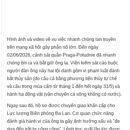
Hình ảnh và video về vụ việc nhanh chóng lan truyền
trên mạng xã hội gây phẫn nộ lớn. Đến ngày
02/06/2026, cảnh sát quận Praga-Południe đã nhanh
chóng tìm ra và bắt giữ ông ta. Viện kiểm sát cáo buộc
người đàn ông này hai tội danh gồm vi phạm luật đánh
bắt thủy sản (do câu cá bằng phương tiện thủy tự chế
và câu trong mùa cấm từ tháng 1 đến hết ngày 31/5) và
hành hạ động vật (vận chuyển cá sống không có nước).
Ngay sau đó, hồ sơ được chuyển giao khẩn cấp cho
Lực lượng Biên phòng Ba Lan. Cơ quan chức năng
đánh giá hành vi của ông ta gây ảnh hưởng xấu và "đe
dọa đến trật tự công cộng". Lệnh trục xuất lập tức được