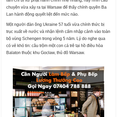
lắm chỉ bị xử phạt hành chính nhẹ nhàng, hãy nhìn câu
chuyện vừa xảy ra tại Warsaw để thấy chính quyền Ba
Lan hành động quyết liệt đến mức nào.
Một người đàn ông Ukraine 57 tuổi vừa chính thức bị
trục xuất về nước và nhận lệnh cấm nhập cảnh vào toàn
bộ vùng Schengen trong vòng 5 năm. Lý do nghe qua
có vẻ khó tin: câu trộm một con cá trê tại hồ điều hòa
Balaton thuộc khu Gocław, thủ đô Warsaw.