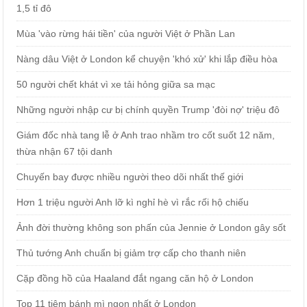
1,5 tỉ đô
Mùa 'vào rừng hái tiền' của người Việt ở Phần Lan
Nàng dâu Việt ở London kể chuyện 'khó xử' khi lắp điều hòa
50 người chết khát vì xe tải hỏng giữa sa mạc
Những người nhập cư bị chính quyền Trump 'đòi nợ' triệu đô
Giám đốc nhà tang lễ ở Anh trao nhầm tro cốt suốt 12 năm,
thừa nhận 67 tội danh
Chuyến bay được nhiều người theo dõi nhất thế giới
Hơn 1 triệu người Anh lỡ kì nghỉ hè vì rắc rối hộ chiếu
Ảnh đời thường không son phấn của Jennie ở London gây sốt
Thủ tướng Anh chuẩn bị giảm trợ cấp cho thanh niên
Cặp đồng hồ của Haaland đắt ngang căn hộ ở London
Top 11 tiệm bánh mì ngon nhất ở London