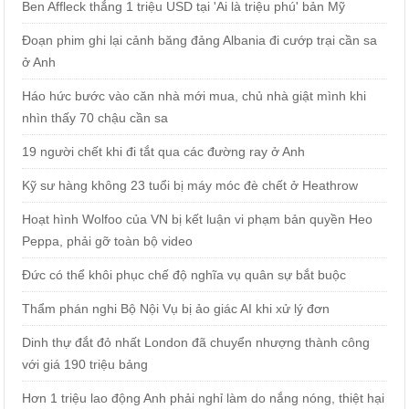
Ben Affleck thắng 1 triệu USD tại 'Ai là triệu phú' bản Mỹ
Đoạn phim ghi lại cảnh băng đảng Albania đi cướp trại cần sa
ở Anh
Háo hức bước vào căn nhà mới mua, chủ nhà giật mình khi
nhìn thấy 70 chậu cần sa
19 người chết khi đi tắt qua các đường ray ở Anh
Kỹ sư hàng không 23 tuổi bị máy móc đè chết ở Heathrow
Hoạt hình Wolfoo của VN bị kết luận vi phạm bản quyền Heo
Peppa, phải gỡ toàn bộ video
Đức có thể khôi phục chế độ nghĩa vụ quân sự bắt buộc
Thẩm phán nghi Bộ Nội Vụ bị ảo giác AI khi xử lý đơn
Dinh thự đắt đỏ nhất London đã chuyển nhượng thành công
với giá 190 triệu bảng
Hơn 1 triệu lao động Anh phải nghỉ làm do nắng nóng, thiệt hại