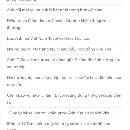
Anh đối mặt vụ mùa thất bát nhất trong hơn 40 năm
Điều tra vụ đ.âm d/ao ở Covent Garden khiến 4 người bị
thương
Báo Anh nói Việt Nam 'tuyệt vời hơn Thái Lan'
Những người Mỹ trắng tay vì sập bẫy 'hợp đồng cứu nhà'
Anh: Giấu xác mẹ trong tủ đông gần 3 năm để lãnh lương hưu
và trợ cấp
Hai trường đại học sáp nhập, tạo ra 'siêu đại học' đầu tiên của
nước Anh
Cảnh báo vụ hack ví lạnh Bitcoin rúng động thế giới đang diễn
ra
12 ngày lái xe 'phượt' khắp nước Anh của du khách Việt
IPhone 17 Pro không một vết trầy xước khi rời từ độ cao