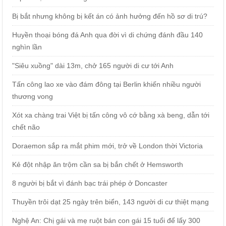
Bị bắt nhưng không bị kết án có ảnh hưởng đến hồ sơ di trú?
Huyền thoại bóng đá Anh qua đời vì di chứng đánh đầu 140
nghìn lần
"Siêu xuồng" dài 13m, chở 165 người di cư tới Anh
Tấn công lao xe vào đám đông tại Berlin khiến nhiều người
thương vong
Xót xa chàng trai Việt bị tấn công vô cớ bằng xà beng, dẫn tới
chết não
Doraemon sắp ra mắt phim mới, trở về London thời Victoria
Kẻ đột nhập ăn trộm cần sa bị bắn chết ở Hemsworth
8 người bị bắt vì đánh bạc trái phép ở Doncaster
Thuyền trôi dạt 25 ngày trên biển, 143 người di cư thiệt mạng
Nghệ An: Chị gái và mẹ ruột bán con gái 15 tuổi để lấy 300