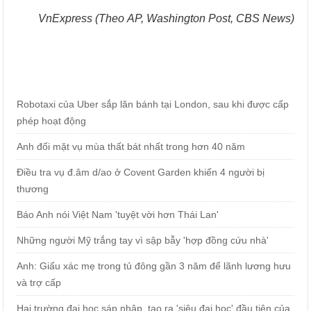
VnExpress (Theo AP, Washington Post, CBS News)
Robotaxi của Uber sắp lăn bánh tại London, sau khi được cấp
phép hoạt động
Anh đối mặt vụ mùa thất bát nhất trong hơn 40 năm
Điều tra vụ đ.âm d/ao ở Covent Garden khiến 4 người bị
thương
Báo Anh nói Việt Nam 'tuyệt vời hơn Thái Lan'
Những người Mỹ trắng tay vì sập bẫy 'hợp đồng cứu nhà'
Anh: Giấu xác mẹ trong tủ đông gần 3 năm để lãnh lương hưu
và trợ cấp
Hai trường đại học sáp nhập, tạo ra 'siêu đại học' đầu tiên của