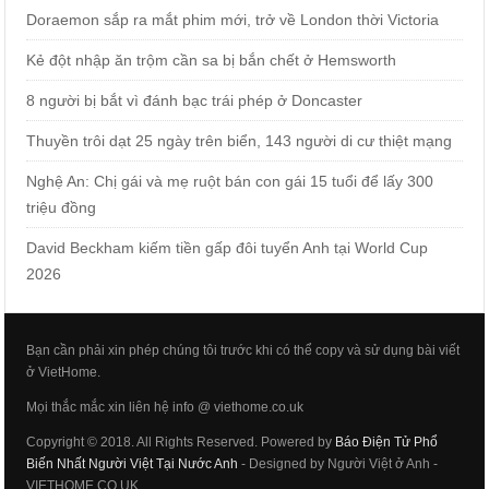
Doraemon sắp ra mắt phim mới, trở về London thời Victoria
Kẻ đột nhập ăn trộm cần sa bị bắn chết ở Hemsworth
8 người bị bắt vì đánh bạc trái phép ở Doncaster
Thuyền trôi dạt 25 ngày trên biển, 143 người di cư thiệt mạng
Nghệ An: Chị gái và mẹ ruột bán con gái 15 tuổi để lấy 300
triệu đồng
David Beckham kiếm tiền gấp đôi tuyển Anh tại World Cup
2026
Bạn cần phải xin phép chúng tôi trước khi có thể copy và sử dụng bài viết
ở VietHome.
Mọi thắc mắc xin liên hệ info @ viethome.co.uk
Copyright © 2018. All Rights Reserved. Powered by
Báo Điện Tử Phổ
Biến Nhất Người Việt Tại Nước Anh
- Designed by Người Việt ở Anh -
VIETHOME.CO.UK.