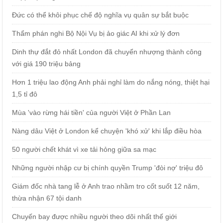
Đức có thể khôi phục chế độ nghĩa vụ quân sự bắt buộc
Thẩm phán nghi Bộ Nội Vụ bị ảo giác AI khi xử lý đơn
Dinh thự đắt đỏ nhất London đã chuyển nhượng thành công
với giá 190 triệu bảng
Hơn 1 triệu lao động Anh phải nghỉ làm do nắng nóng, thiệt hại
1,5 tỉ đô
Mùa 'vào rừng hái tiền' của người Việt ở Phần Lan
Nàng dâu Việt ở London kể chuyện 'khó xử' khi lắp điều hòa
50 người chết khát vì xe tải hỏng giữa sa mạc
Những người nhập cư bị chính quyền Trump 'đòi nợ' triệu đô
Giám đốc nhà tang lễ ở Anh trao nhầm tro cốt suốt 12 năm,
thừa nhận 67 tội danh
Chuyến bay được nhiều người theo dõi nhất thế giới