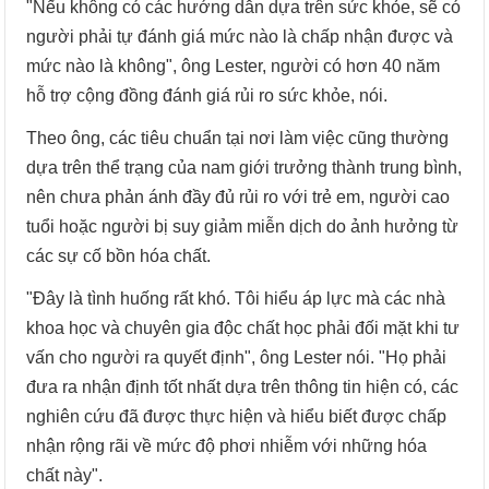
"Nếu không có các hướng dẫn dựa trên sức khỏe, sẽ có
người phải tự đánh giá mức nào là chấp nhận được và
mức nào là không", ông Lester, người có hơn 40 năm
hỗ trợ cộng đồng đánh giá rủi ro sức khỏe, nói.
Theo ông, các tiêu chuẩn tại nơi làm việc cũng thường
dựa trên thể trạng của nam giới trưởng thành trung bình,
nên chưa phản ánh đầy đủ rủi ro với trẻ em, người cao
tuổi hoặc người bị suy giảm miễn dịch do ảnh hưởng từ
các sự cố bồn hóa chất.
"Đây là tình huống rất khó. Tôi hiểu áp lực mà các nhà
khoa học và chuyên gia độc chất học phải đối mặt khi tư
vấn cho người ra quyết định", ông Lester nói. "Họ phải
đưa ra nhận định tốt nhất dựa trên thông tin hiện có, các
nghiên cứu đã được thực hiện và hiểu biết được chấp
nhận rộng rãi về mức độ phơi nhiễm với những hóa
chất này".