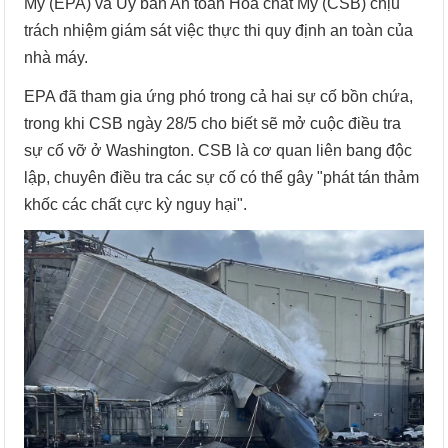
Mỹ (EPA) và Ủy ban An toàn Hóa chất Mỹ (CSB) chịu
trách nhiệm giám sát việc thực thi quy định an toàn của
nhà máy.
EPA đã tham gia ứng phó trong cả hai sự cố bồn chứa,
trong khi CSB ngày 28/5 cho biết sẽ mở cuộc điều tra
sự cố vỡ ở Washington. CSB là cơ quan liên bang độc
lập, chuyên điều tra các sự cố có thể gây "phát tán thảm
khốc các chất cực kỳ nguy hại".