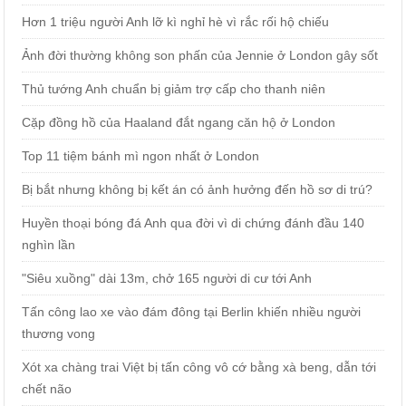
Hơn 1 triệu người Anh lỡ kì nghỉ hè vì rắc rối hộ chiếu
Ảnh đời thường không son phấn của Jennie ở London gây sốt
Thủ tướng Anh chuẩn bị giảm trợ cấp cho thanh niên
Cặp đồng hồ của Haaland đắt ngang căn hộ ở London
Top 11 tiệm bánh mì ngon nhất ở London
Bị bắt nhưng không bị kết án có ảnh hưởng đến hồ sơ di trú?
Huyền thoại bóng đá Anh qua đời vì di chứng đánh đầu 140
nghìn lần
"Siêu xuồng" dài 13m, chở 165 người di cư tới Anh
Tấn công lao xe vào đám đông tại Berlin khiến nhiều người
thương vong
Xót xa chàng trai Việt bị tấn công vô cớ bằng xà beng, dẫn tới
chết não