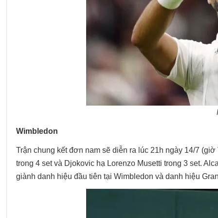
Wimbledon
Trận chung kết đơn nam sẽ diễn ra lúc 21h ngày 14/7 (giờ
trong 4 set và Djokovic hạ Lorenzo Musetti trong 3 set. Al
giành danh hiệu đầu tiên tại Wimbledon và danh hiệu Gra