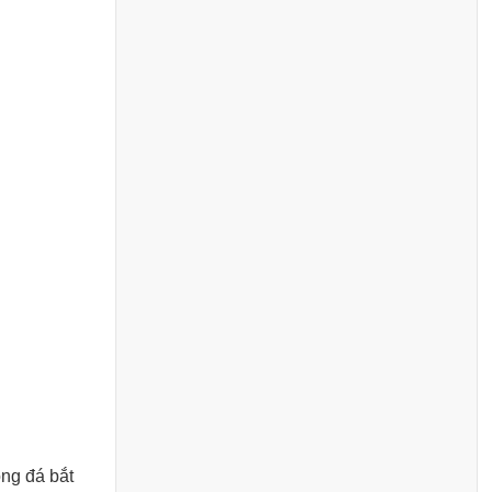
ng đá bắt