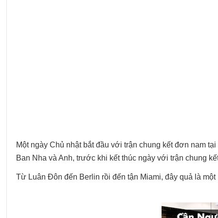
Một ngày Chủ nhật bắt đầu với trận chung kết đơn nam tại
Ban Nha và Anh, trước khi kết thúc ngày với trận chung k
Từ Luân Đôn đến Berlin rồi đến tận Miami, đây quả là một