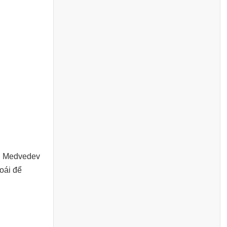
il Medvedev
goái để