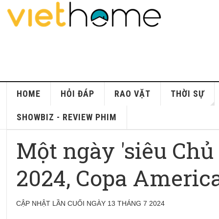
HOME
HỎI ĐÁP
RAO VẶT
THỜI SỰ
SHOWBIZ - REVIEW PHIM
Một ngày 'siêu Chủ 
2024, Copa Americ
CẬP NHẬT LẦN CUỐI NGÀY 13 THÁNG 7 2024