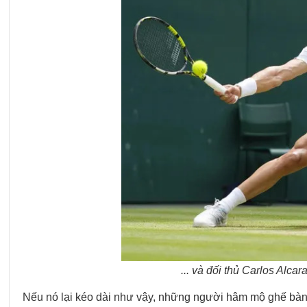
... và đối thủ Carlos Alca
Nếu nó lại kéo dài như vậy, những người hâm mộ ghế bành