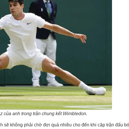
raz của anh trong trận chung kết Wimbledon.
 sẽ không phải chờ đợi quá nhiều cho đến khi cặp trận đấu bó