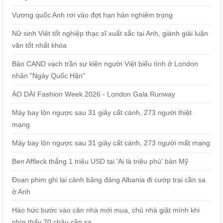
Vương quốc Anh rơi vào đợt hạn hán nghiêm trọng
Nữ sinh Việt tốt nghiệp thạc sĩ xuất sắc tại Anh, giành giải luận
văn tốt nhất khóa
Báo CAND vạch trần sự kiện người Việt biểu tình ở London
nhân "Ngày Quốc Hận"
ÁO DÀI Fashion Week 2026 - London Gala Runway
Máy bay lộn ngược sau 31 giây cất cánh, 273 người thiệt
mạng
Máy bay lộn ngược sau 31 giây cất cánh, 273 người mất mạng
Ben Affleck thắng 1 triệu USD tại 'Ai là triệu phú' bản Mỹ
Đoạn phim ghi lại cảnh băng đảng Albania đi cướp trại cần sa
ở Anh
Háo hức bước vào căn nhà mới mua, chủ nhà giật mình khi
nhìn thấy 70 chậu cần sa