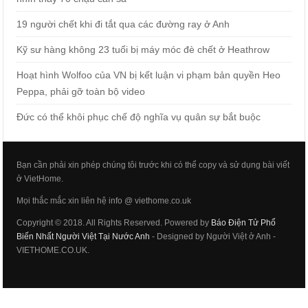
19 người chết khi đi tắt qua các đường ray ở Anh
Kỹ sư hàng không 23 tuổi bị máy móc đè chết ở Heathrow
Hoạt hình Wolfoo của VN bị kết luận vi phạm bản quyền Heo
Peppa, phải gỡ toàn bộ video
Đức có thể khôi phục chế độ nghĩa vụ quân sự bắt buộc
Bạn cần phải xin phép chúng tôi trước khi có thể copy và sử dụng bài viết
ở VietHome.
Mọi thắc mắc xin liên hệ info @ viethome.co.uk
Copyright © 2018. All Rights Reserved. Powered by
Báo Điện Tử Phổ
Biến Nhất Người Việt Tại Nước Anh
- Designed by Người Việt ở Anh -
VIETHOME.CO.UK.