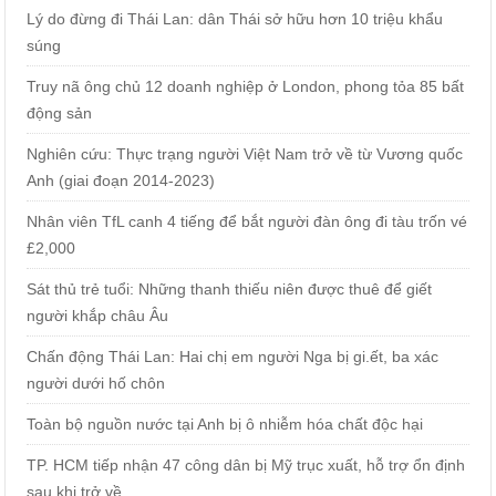
Lý do đừng đi Thái Lan: dân Thái sở hữu hơn 10 triệu khẩu
súng
Truy nã ông chủ 12 doanh nghiệp ở London, phong tỏa 85 bất
động sản
Nghiên cứu: Thực trạng người Việt Nam trở về từ Vương quốc
Anh (giai đoạn 2014-2023)
Nhân viên TfL canh 4 tiếng để bắt người đàn ông đi tàu trốn vé
£2,000
Sát thủ trẻ tuổi: Những thanh thiếu niên được thuê để giết
người khắp châu Âu
Chấn động Thái Lan: Hai chị em người Nga bị gi.ết, ba xác
người dưới hố chôn
Toàn bộ nguồn nước tại Anh bị ô nhiễm hóa chất độc hại
TP. HCM tiếp nhận 47 công dân bị Mỹ trục xuất, hỗ trợ ổn định
sau khi trở về