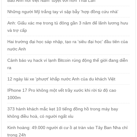
Báo Anh nói Việt Nam 'tuyệt vời hơn Thái Lan'
Những người Mỹ trắng tay vì sập bẫy 'hợp đồng cứu nhà'
Anh: Giấu xác mẹ trong tủ đông gần 3 năm để lãnh lương hưu
và trợ cấp
Hai trường đại học sáp nhập, tạo ra 'siêu đại học' đầu tiên của
nước Anh
Cảnh báo vụ hack ví lạnh Bitcoin rúng động thế giới đang diễn
ra
12 ngày lái xe 'phượt' khắp nước Anh của du khách Việt
IPhone 17 Pro không một vết trầy xước khi rời từ độ cao
1000m
373 hành khách mắc kẹt 10 tiếng đồng hồ trong máy bay
không điều hoà, có người ngất xỉu
Kinh hoàng: 49.000 người di cư ồ ạt tràn vào Tây Ban Nha chỉ
trong 24h