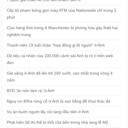
Clip tội phạm bứng gọn máy ATM của Nationwide chỉ trong 2
phút
Cửa hàng thời trang ở Manchester bị phóng hỏa gây thiệt hại
nghiêm trọng
Thanh niên 19 tuổi nhận “hợp đồng gi.ết người" ở Anh
Dữ liệu cá nhân của 100.000 cảnh sát Anh bị rò rỉ trên web
đen
Giá xăng ở Anh đã lên tới 160 xu/lít, cao nhất trong vòng 4
năm
BYD 'ăn nên làm ra' ở Anh
Nguy cơ 40ha rừng cổ ở Anh bị san bằng để khai thác đá
Vụ án buôn người lấy nội tạng đầu tiên ở Anh
Phát hiện 56 thi thể bị thối rữa bên trong nhà tang lễ Mỹ