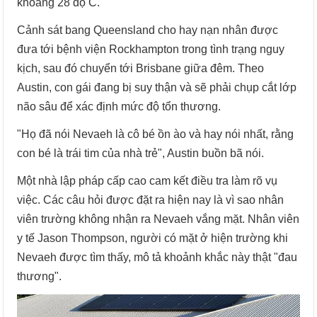
khoảng 28 độ C.
Cảnh sát bang Queensland cho hay nạn nhân được
đưa tới bệnh viện Rockhampton trong tình trạng nguy
kịch, sau đó chuyển tới Brisbane giữa đêm. Theo
Austin, con gái đang bị suy thận và sẽ phải chụp cắt lớp
não sâu để xác định mức độ tổn thương.
"Họ đã nói Nevaeh là cô bé ồn ào và hay nói nhất, rằng
con bé là trái tim của nhà trẻ", Austin buồn bã nói.
Một nhà lập pháp cấp cao cam kết điều tra làm rõ vụ
việc. Các câu hỏi được đặt ra hiện nay là vì sao nhân
viên trường không nhận ra Nevaeh vắng mặt. Nhân viên
y tế Jason Thompson, người có mặt ở hiện trường khi
Nevaeh được tìm thấy, mô tả khoảnh khắc này thật "đau
thương".