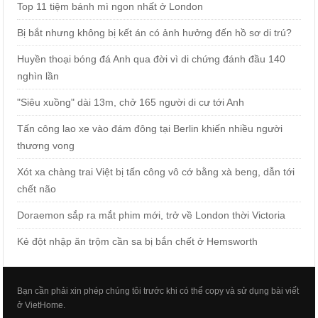
Top 11 tiệm bánh mì ngon nhất ở London
Bị bắt nhưng không bị kết án có ảnh hưởng đến hồ sơ di trú?
Huyền thoại bóng đá Anh qua đời vì di chứng đánh đầu 140
nghìn lần
"Siêu xuồng" dài 13m, chở 165 người di cư tới Anh
Tấn công lao xe vào đám đông tại Berlin khiến nhiều người
thương vong
Xót xa chàng trai Việt bị tấn công vô cớ bằng xà beng, dẫn tới
chết não
Doraemon sắp ra mắt phim mới, trở về London thời Victoria
Kẻ đột nhập ăn trộm cần sa bị bắn chết ở Hemsworth
Bạn cần phải xin phép chúng tôi trước khi có thể copy và sử dụng bài viết
ở VietHome.