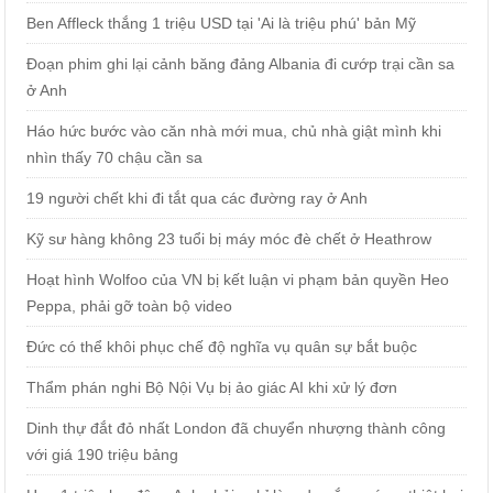
Ben Affleck thắng 1 triệu USD tại 'Ai là triệu phú' bản Mỹ
Đoạn phim ghi lại cảnh băng đảng Albania đi cướp trại cần sa
ở Anh
Háo hức bước vào căn nhà mới mua, chủ nhà giật mình khi
nhìn thấy 70 chậu cần sa
19 người chết khi đi tắt qua các đường ray ở Anh
Kỹ sư hàng không 23 tuổi bị máy móc đè chết ở Heathrow
Hoạt hình Wolfoo của VN bị kết luận vi phạm bản quyền Heo
Peppa, phải gỡ toàn bộ video
Đức có thể khôi phục chế độ nghĩa vụ quân sự bắt buộc
Thẩm phán nghi Bộ Nội Vụ bị ảo giác AI khi xử lý đơn
Dinh thự đắt đỏ nhất London đã chuyển nhượng thành công
với giá 190 triệu bảng