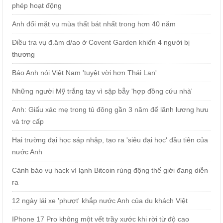
phép hoạt động
Anh đối mặt vụ mùa thất bát nhất trong hơn 40 năm
Điều tra vụ đ.âm d/ao ở Covent Garden khiến 4 người bị
thương
Báo Anh nói Việt Nam 'tuyệt vời hơn Thái Lan'
Những người Mỹ trắng tay vì sập bẫy 'hợp đồng cứu nhà'
Anh: Giấu xác mẹ trong tủ đông gần 3 năm để lãnh lương hưu
và trợ cấp
Hai trường đại học sáp nhập, tạo ra 'siêu đại học' đầu tiên của
nước Anh
Cảnh báo vụ hack ví lạnh Bitcoin rúng động thế giới đang diễn
ra
12 ngày lái xe 'phượt' khắp nước Anh của du khách Việt
IPhone 17 Pro không một vết trầy xước khi rời từ độ cao