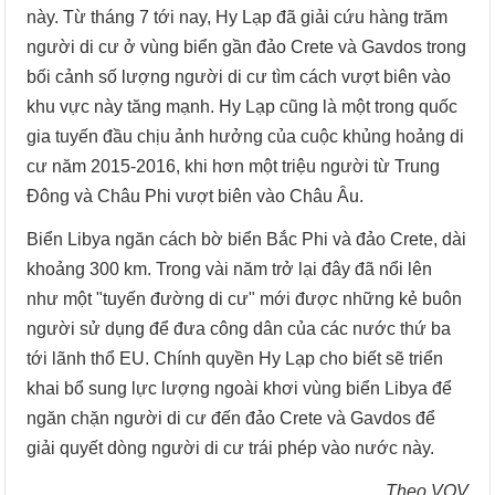
này. Từ tháng 7 tới nay, Hy Lạp đã giải cứu hàng trăm
người di cư ở vùng biển gần đảo Crete và Gavdos trong
bối cảnh số lượng người di cư tìm cách vượt biên vào
khu vực này tăng mạnh. Hy Lạp cũng là một trong quốc
gia tuyến đầu chịu ảnh hưởng của cuộc khủng hoảng di
cư năm 2015-2016, khi hơn một triệu người từ Trung
Đông và Châu Phi vượt biên vào Châu Âu.
Biển Libya ngăn cách bờ biển Bắc Phi và đảo Crete, dài
khoảng 300 km. Trong vài năm trở lại đây đã nổi lên
như một "tuyến đường di cư" mới được những kẻ buôn
người sử dụng để đưa công dân của các nước thứ ba
tới lãnh thổ EU. Chính quyền Hy Lạp cho biết sẽ triển
khai bổ sung lực lượng ngoài khơi vùng biển Libya để
ngăn chặn người di cư đến đảo Crete và Gavdos để
giải quyết dòng người di cư trái phép vào nước này.
Theo VOV