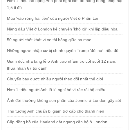
Hơn 1 triệu lao động Anh phải nghỉ làm do nắng nóng, thiệt hại
1,5 tỉ đô
Mùa 'vào rừng hái tiền' của người Việt ở Phần Lan
Nàng dâu Việt ở London kể chuyện 'khó xử' khi lắp điều hòa
50 người chết khát vì xe tải hỏng giữa sa mạc
Những người nhập cư bị chính quyền Trump 'đòi nợ' triệu đô
Giám đốc nhà tang lễ ở Anh trao nhầm tro cốt suốt 12 năm,
thừa nhận 67 tội danh
Chuyến bay được nhiều người theo dõi nhất thế giới
Hơn 1 triệu người Anh lỡ kì nghỉ hè vì rắc rối hộ chiếu
Ảnh đời thường không son phấn của Jennie ở London gây sốt
Thủ tướng Anh chuẩn bị giảm trợ cấp cho thanh niên
Cặp đồng hồ của Haaland đắt ngang căn hộ ở London