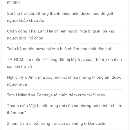
£2,000
Sát thủ trẻ tuổi: Những thanh thiếu niên được thuê để giết
người khắp châu Âu
Chấn động Thái Lan: Hai chị em người Nga bị gi.ết, ba xác
người dưới hố chôn
Toàn bộ nguồn nước tại Anh bị ô nhiễm hóa chất độc hại
TP. HCM tiếp nhận 47 công dân bị Mỹ trục xuất, hỗ trợ ổn định
sau khi trở về
Nghịch lý ở Anh: nhà xây mới rất nhiều nhưng không tìm được
người mua
Tom Holland và Zendaya tổ chức đám cưới tại Surrey
Thanh niên Việt bị bắt trong trại cần sa nhưng nói mình "chỉ tới
thăm bạn"
2 nam 1 nữ bị bắt trong trại cần sa khủng ở Doncaster