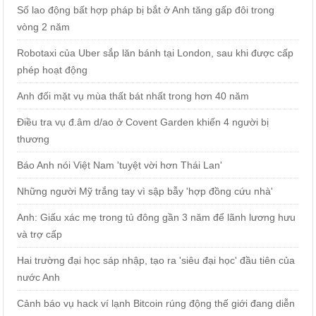
Số lao động bất hợp pháp bị bắt ở Anh tăng gấp đôi trong
vòng 2 năm
Robotaxi của Uber sắp lăn bánh tại London, sau khi được cấp
phép hoạt động
Anh đối mặt vụ mùa thất bát nhất trong hơn 40 năm
Điều tra vụ đ.âm d/ao ở Covent Garden khiến 4 người bị
thương
Báo Anh nói Việt Nam 'tuyệt vời hơn Thái Lan'
Những người Mỹ trắng tay vì sập bẫy 'hợp đồng cứu nhà'
Anh: Giấu xác mẹ trong tủ đông gần 3 năm để lãnh lương hưu
và trợ cấp
Hai trường đại học sáp nhập, tạo ra 'siêu đại học' đầu tiên của
nước Anh
Cảnh báo vụ hack ví lạnh Bitcoin rúng động thế giới đang diễn