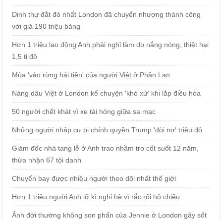
Dinh thự đắt đỏ nhất London đã chuyển nhượng thành công
với giá 190 triệu bảng
Hơn 1 triệu lao động Anh phải nghỉ làm do nắng nóng, thiệt hại
1,5 tỉ đô
Mùa 'vào rừng hái tiền' của người Việt ở Phần Lan
Nàng dâu Việt ở London kể chuyện 'khó xử' khi lắp điều hòa
50 người chết khát vì xe tải hỏng giữa sa mạc
Những người nhập cư bị chính quyền Trump 'đòi nợ' triệu đô
Giám đốc nhà tang lễ ở Anh trao nhầm tro cốt suốt 12 năm,
thừa nhận 67 tội danh
Chuyến bay được nhiều người theo dõi nhất thế giới
Hơn 1 triệu người Anh lỡ kì nghỉ hè vì rắc rối hộ chiếu
Ảnh đời thường không son phấn của Jennie ở London gây sốt