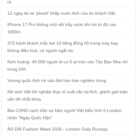
ra
12 ngày lái xe 'phượt' khắp nước Anh của du khách Việt
IPhone 17 Pro không một vết trầy xước khi rời từ độ cao
1000m
373 hành khách mắc kẹt 10 tiếng đồng hồ trong máy bay
không điều hoà, có người ngất xỉu
Kinh hoàng: 49.000 người di cư ồ ạt tràn vào Tây Ban Nha chỉ
trong 24h
Vương quốc Anh rơi vào đợt hạn hán nghiêm trọng
Nữ sinh Việt tốt nghiệp thạc sĩ xuất sắc tại Anh, giành giải luận
văn tốt nhất khóa
Báo CAND vạch trần sự kiện người Việt biểu tình ở London
nhân "Ngày Quốc Hận"
ÁO DÀI Fashion Week 2026 - London Gala Runway