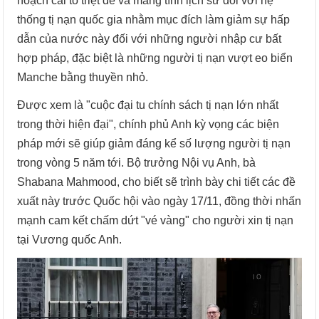
hoạch cải tổ triệt để và mang tính lịch sử đối với hệ
thống tị nạn quốc gia nhằm mục đích làm giảm sự hấp
dẫn của nước này đối với những người nhập cư bất
hợp pháp, đặc biệt là những người tị nạn vượt eo biển
Manche bằng thuyền nhỏ.
Được xem là "cuộc đại tu chính sách tị nạn lớn nhất
trong thời hiện đại", chính phủ Anh kỳ vọng các biện
pháp mới sẽ giúp giảm đáng kể số lượng người tị nạn
trong vòng 5 năm tới. Bộ trưởng Nội vụ Anh, bà
Shabana Mahmood, cho biết sẽ trình bày chi tiết các đề
xuất này trước Quốc hội vào ngày 17/11, đồng thời nhấn
mạnh cam kết chấm dứt "vé vàng" cho người xin tị nạn
tại Vương quốc Anh.