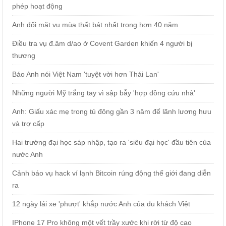
phép hoạt động
Anh đối mặt vụ mùa thất bát nhất trong hơn 40 năm
Điều tra vụ đ.âm d/ao ở Covent Garden khiến 4 người bị
thương
Báo Anh nói Việt Nam 'tuyệt vời hơn Thái Lan'
Những người Mỹ trắng tay vì sập bẫy 'hợp đồng cứu nhà'
Anh: Giấu xác mẹ trong tủ đông gần 3 năm để lãnh lương hưu
và trợ cấp
Hai trường đại học sáp nhập, tạo ra 'siêu đại học' đầu tiên của
nước Anh
Cảnh báo vụ hack ví lạnh Bitcoin rúng động thế giới đang diễn
ra
12 ngày lái xe 'phượt' khắp nước Anh của du khách Việt
IPhone 17 Pro không một vết trầy xước khi rời từ độ cao