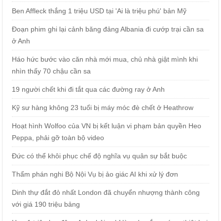
Ben Affleck thắng 1 triệu USD tại 'Ai là triệu phú' bản Mỹ
Đoạn phim ghi lại cảnh băng đảng Albania đi cướp trại cần sa
ở Anh
Háo hức bước vào căn nhà mới mua, chủ nhà giật mình khi
nhìn thấy 70 chậu cần sa
19 người chết khi đi tắt qua các đường ray ở Anh
Kỹ sư hàng không 23 tuổi bị máy móc đè chết ở Heathrow
Hoạt hình Wolfoo của VN bị kết luận vi phạm bản quyền Heo
Peppa, phải gỡ toàn bộ video
Đức có thể khôi phục chế độ nghĩa vụ quân sự bắt buộc
Thẩm phán nghi Bộ Nội Vụ bị ảo giác AI khi xử lý đơn
Dinh thự đắt đỏ nhất London đã chuyển nhượng thành công
với giá 190 triệu bảng