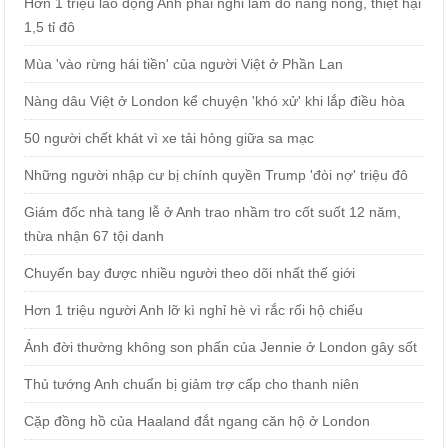
Hơn 1 triệu lao động Anh phải nghỉ làm do nắng nóng, thiệt hại
1,5 tỉ đô
Mùa 'vào rừng hái tiền' của người Việt ở Phần Lan
Nàng dâu Việt ở London kể chuyện 'khó xử' khi lắp điều hòa
50 người chết khát vì xe tải hỏng giữa sa mạc
Những người nhập cư bị chính quyền Trump 'đòi nợ' triệu đô
Giám đốc nhà tang lễ ở Anh trao nhầm tro cốt suốt 12 năm,
thừa nhận 67 tội danh
Chuyến bay được nhiều người theo dõi nhất thế giới
Hơn 1 triệu người Anh lỡ kì nghỉ hè vì rắc rối hộ chiếu
Ảnh đời thường không son phấn của Jennie ở London gây sốt
Thủ tướng Anh chuẩn bị giảm trợ cấp cho thanh niên
Cặp đồng hồ của Haaland đắt ngang căn hộ ở London