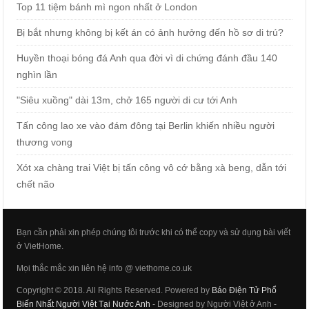
Top 11 tiệm bánh mì ngon nhất ở London
Bị bắt nhưng không bị kết án có ảnh hưởng đến hồ sơ di trú?
Huyền thoại bóng đá Anh qua đời vì di chứng đánh đầu 140
nghìn lần
"Siêu xuồng" dài 13m, chở 165 người di cư tới Anh
Tấn công lao xe vào đám đông tại Berlin khiến nhiều người
thương vong
Xót xa chàng trai Việt bị tấn công vô cớ bằng xà beng, dẫn tới
chết não
Bạn cần phải xin phép chúng tôi trước khi có thể copy và sử dụng bài viết
ở VietHome.
Mọi thắc mắc xin liên hệ info @ viethome.co.uk
Copyright © 2018. All Rights Reserved. Powered by
Báo Điện Tử Phổ
Biến Nhất Người Việt Tại Nước Anh
- Designed by Người Việt ở Anh -