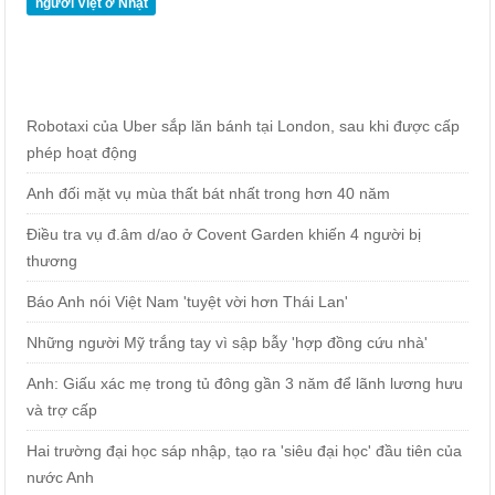
người Việt ở Nhật
Robotaxi của Uber sắp lăn bánh tại London, sau khi được cấp
phép hoạt động
Anh đối mặt vụ mùa thất bát nhất trong hơn 40 năm
Điều tra vụ đ.âm d/ao ở Covent Garden khiến 4 người bị
thương
Báo Anh nói Việt Nam 'tuyệt vời hơn Thái Lan'
Những người Mỹ trắng tay vì sập bẫy 'hợp đồng cứu nhà'
Anh: Giấu xác mẹ trong tủ đông gần 3 năm để lãnh lương hưu
và trợ cấp
Hai trường đại học sáp nhập, tạo ra 'siêu đại học' đầu tiên của
nước Anh