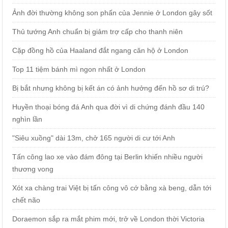
Ảnh đời thường không son phấn của Jennie ở London gây sốt
Thủ tướng Anh chuẩn bị giảm trợ cấp cho thanh niên
Cặp đồng hồ của Haaland đắt ngang căn hộ ở London
Top 11 tiệm bánh mì ngon nhất ở London
Bị bắt nhưng không bị kết án có ảnh hưởng đến hồ sơ di trú?
Huyền thoại bóng đá Anh qua đời vì di chứng đánh đầu 140
nghìn lần
"Siêu xuồng" dài 13m, chở 165 người di cư tới Anh
Tấn công lao xe vào đám đông tại Berlin khiến nhiều người
thương vong
Xót xa chàng trai Việt bị tấn công vô cớ bằng xà beng, dẫn tới
chết não
Doraemon sắp ra mắt phim mới, trở về London thời Victoria