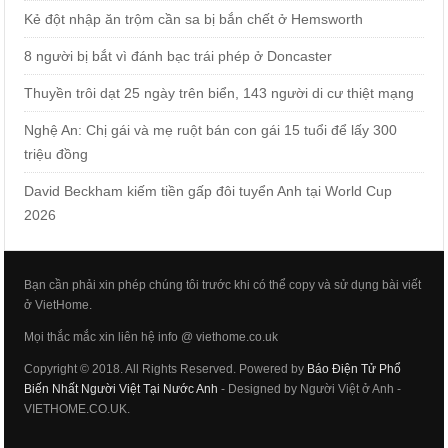
Kẻ đột nhập ăn trộm cần sa bị bắn chết ở Hemsworth
8 người bị bắt vì đánh bạc trái phép ở Doncaster
Thuyền trôi dạt 25 ngày trên biển, 143 người di cư thiệt mạng
Nghệ An: Chị gái và mẹ ruột bán con gái 15 tuổi để lấy 300
triệu đồng
David Beckham kiếm tiền gấp đôi tuyển Anh tại World Cup
2026
Bạn cần phải xin phép chúng tôi trước khi có thể copy và sử dụng bài viết
ở VietHome.
Mọi thắc mắc xin liên hệ info @ viethome.co.uk
Copyright © 2018. All Rights Reserved. Powered by
Báo Điện Tử Phổ
Biến Nhất Người Việt Tại Nước Anh
- Designed by Người Việt ở Anh -
VIETHOME.CO.UK.