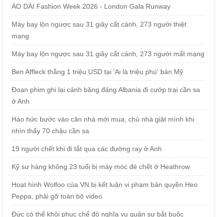
ÁO DÀI Fashion Week 2026 - London Gala Runway
Máy bay lộn ngược sau 31 giây cất cánh, 273 người thiệt
mạng
Máy bay lộn ngược sau 31 giây cất cánh, 273 người mất mạng
Ben Affleck thắng 1 triệu USD tại 'Ai là triệu phú' bản Mỹ
Đoạn phim ghi lại cảnh băng đảng Albania đi cướp trại cần sa
ở Anh
Háo hức bước vào căn nhà mới mua, chủ nhà giật mình khi
nhìn thấy 70 chậu cần sa
19 người chết khi đi tắt qua các đường ray ở Anh
Kỹ sư hàng không 23 tuổi bị máy móc đè chết ở Heathrow
Hoạt hình Wolfoo của VN bị kết luận vi phạm bản quyền Heo
Peppa, phải gỡ toàn bộ video
Đức có thể khôi phục chế độ nghĩa vụ quân sự bắt buộc