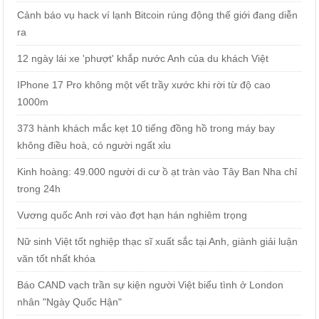
Cảnh báo vụ hack ví lạnh Bitcoin rúng động thế giới đang diễn
ra
12 ngày lái xe 'phượt' khắp nước Anh của du khách Việt
IPhone 17 Pro không một vết trầy xước khi rời từ độ cao
1000m
373 hành khách mắc kẹt 10 tiếng đồng hồ trong máy bay
không điều hoà, có người ngất xỉu
Kinh hoàng: 49.000 người di cư ồ ạt tràn vào Tây Ban Nha chỉ
trong 24h
Vương quốc Anh rơi vào đợt hạn hán nghiêm trọng
Nữ sinh Việt tốt nghiệp thạc sĩ xuất sắc tại Anh, giành giải luận
văn tốt nhất khóa
Báo CAND vạch trần sự kiện người Việt biểu tình ở London
nhân "Ngày Quốc Hận"