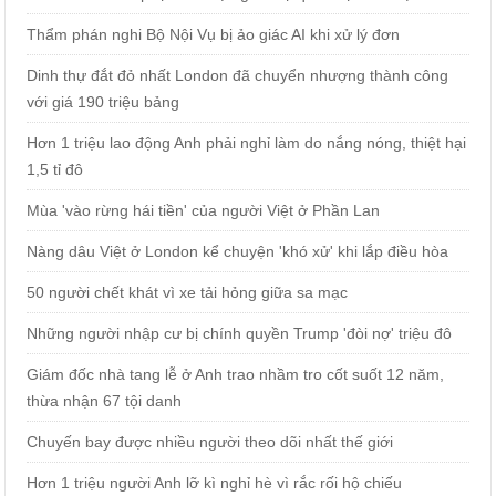
Thẩm phán nghi Bộ Nội Vụ bị ảo giác AI khi xử lý đơn
Dinh thự đắt đỏ nhất London đã chuyển nhượng thành công
với giá 190 triệu bảng
Hơn 1 triệu lao động Anh phải nghỉ làm do nắng nóng, thiệt hại
1,5 tỉ đô
Mùa 'vào rừng hái tiền' của người Việt ở Phần Lan
Nàng dâu Việt ở London kể chuyện 'khó xử' khi lắp điều hòa
50 người chết khát vì xe tải hỏng giữa sa mạc
Những người nhập cư bị chính quyền Trump 'đòi nợ' triệu đô
Giám đốc nhà tang lễ ở Anh trao nhầm tro cốt suốt 12 năm,
thừa nhận 67 tội danh
Chuyến bay được nhiều người theo dõi nhất thế giới
Hơn 1 triệu người Anh lỡ kì nghỉ hè vì rắc rối hộ chiếu