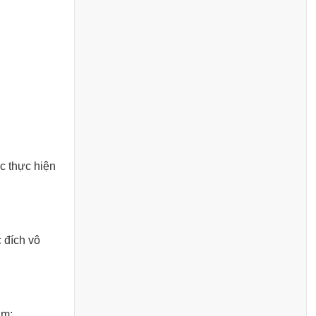
c thực hiện
 đích vô
ăm: