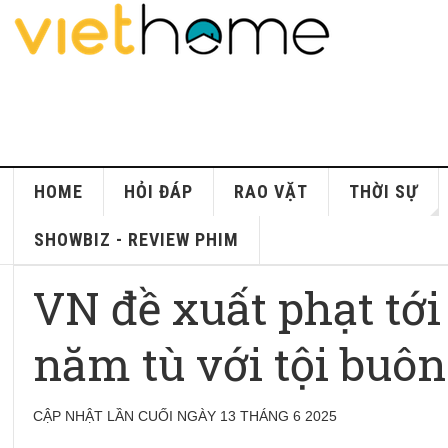
HOME
HỎI ĐÁP
RAO VẶT
THỜI SỰ
SHOWBIZ - REVIEW PHIM
VN đề xuất phạt tới
năm tù với tội buô
CẬP NHẬT LẦN CUỐI NGÀY 13 THÁNG 6 2025