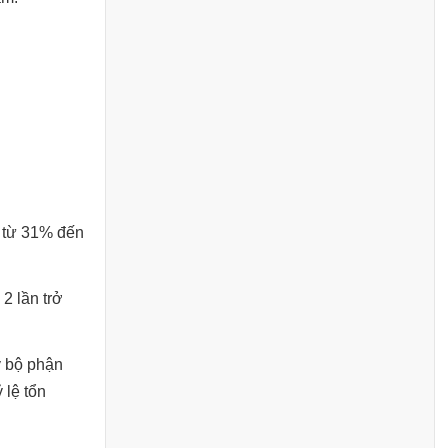
ể từ 31% đến
2 lần trở
y bộ phận
 lệ tổn