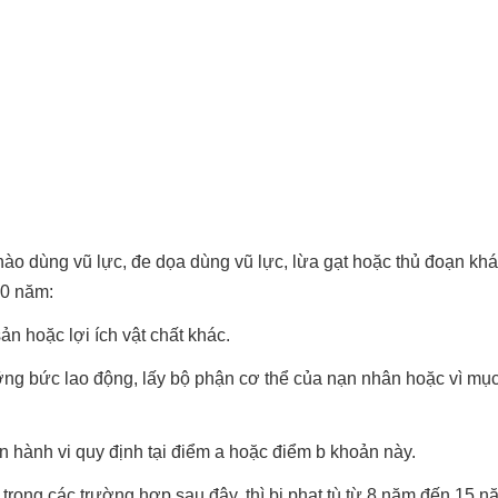
nào dùng vũ lực, đe dọa dùng vũ lực, lừa gạt hoặc thủ đoạn khá
10 năm:
ản hoặc lợi ích vật chất khác.
ỡng bức lao động, lấy bộ phận cơ thể của nạn nhân hoặc vì mục
 hành vi quy định tại điểm a hoặc điểm b khoản này.
trong các trường hợp sau đây, thì bị phạt tù từ 8 năm đến 15 n