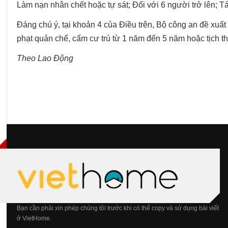
Làm nạn nhân chết hoặc tự sát; Đối với 6 người trở lên; 
Đáng chú ý, tại khoản 4 của Điều trên, Bộ công an đề xuất 
phạt quản chế, cấm cư trú từ 1 năm đến 5 năm hoặc tịch th
Theo Lao Động
Bạn cần phải xin phép chúng tôi trước khi có thể copy và sử dụng bài viết
ở VietHome.