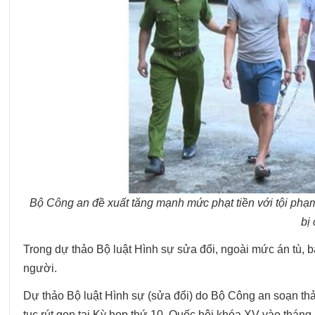
Bộ Công an đề xuất tăng mạnh mức phạt tiền với tội phạ
bị
Trong dự thảo Bộ luật Hình sự sửa đổi, ngoài mức án tù, b
người.
Dự thảo Bộ luật Hình sự (sửa đổi) do Bộ Công an soạn thảo,
tục rút gọn tại Kỳ họp thứ 10, Quốc hội khóa XV vào tháng