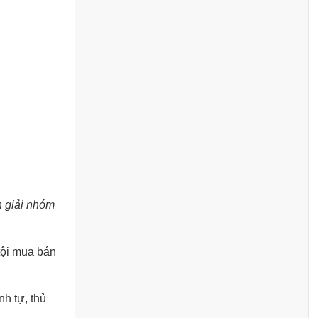
n giải nhóm
tội mua bán
nh tự, thủ