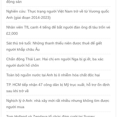
động sản
Nghiên cứu: Thực trạng người Việt Nam trở về từ Vương quốc
Anh (giai đoạn 2014-2023)
Nhân viên TfL canh 4 tiếng để bắt người đàn ông đi tàu trốn vé
£2,000
Sát thủ trẻ tuổi: Những thanh thiếu niên được thuê để giết
người khắp châu Âu
Chấn động Thái Lan: Hai chị em người Nga bị gi.ết, ba xác
người dưới hố chôn
Toàn bộ nguồn nước tại Anh bị ô nhiễm hóa chất độc hại
TP. HCM tiếp nhận 47 công dân bị Mỹ trục xuất, hỗ trợ ổn định
sau khi trở về
Nghịch lý ở Anh: nhà xây mới rất nhiều nhưng không tìm được
người mua
Tom Holland và Zendaya tổ chức đám cưới tại Surrey