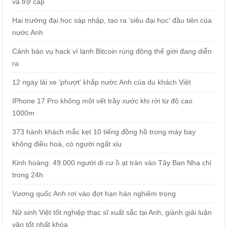
và trợ cấp
Hai trường đại học sáp nhập, tạo ra 'siêu đại học' đầu tiên của
nước Anh
Cảnh báo vụ hack ví lạnh Bitcoin rúng động thế giới đang diễn
ra
12 ngày lái xe 'phượt' khắp nước Anh của du khách Việt
IPhone 17 Pro không một vết trầy xước khi rời từ độ cao
1000m
373 hành khách mắc kẹt 10 tiếng đồng hồ trong máy bay
không điều hoà, có người ngất xỉu
Kinh hoàng: 49.000 người di cư ồ ạt tràn vào Tây Ban Nha chỉ
trong 24h
Vương quốc Anh rơi vào đợt hạn hán nghiêm trọng
Nữ sinh Việt tốt nghiệp thạc sĩ xuất sắc tại Anh, giành giải luận
văn tốt nhất khóa