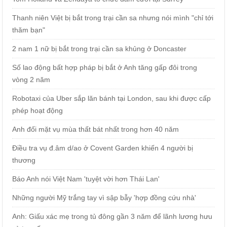
Thanh niên Việt bị bắt trong trại cần sa nhưng nói mình "chỉ tới
thăm bạn"
2 nam 1 nữ bị bắt trong trại cần sa khủng ở Doncaster
Số lao động bất hợp pháp bị bắt ở Anh tăng gấp đôi trong
vòng 2 năm
Robotaxi của Uber sắp lăn bánh tại London, sau khi được cấp
phép hoạt động
Anh đối mặt vụ mùa thất bát nhất trong hơn 40 năm
Điều tra vụ đ.âm d/ao ở Covent Garden khiến 4 người bị
thương
Báo Anh nói Việt Nam 'tuyệt vời hơn Thái Lan'
Những người Mỹ trắng tay vì sập bẫy 'hợp đồng cứu nhà'
Anh: Giấu xác mẹ trong tủ đông gần 3 năm để lãnh lương hưu