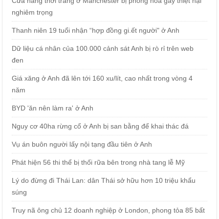
Cửa hàng thời trang ở Manchester bị phóng hỏa gây thiệt hại
nghiêm trọng
Thanh niên 19 tuổi nhận “hợp đồng gi.ết người" ở Anh
Dữ liệu cá nhân của 100.000 cảnh sát Anh bị rò rỉ trên web
đen
Giá xăng ở Anh đã lên tới 160 xu/lít, cao nhất trong vòng 4
năm
BYD 'ăn nên làm ra' ở Anh
Nguy cơ 40ha rừng cổ ở Anh bị san bằng để khai thác đá
Vụ án buôn người lấy nội tạng đầu tiên ở Anh
Phát hiện 56 thi thể bị thối rữa bên trong nhà tang lễ Mỹ
Lý do đừng đi Thái Lan: dân Thái sở hữu hơn 10 triệu khẩu
súng
Truy nã ông chủ 12 doanh nghiệp ở London, phong tỏa 85 bất