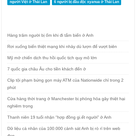
người Việt ở Thái Lan
6 người bị đầu độc xyanua ở Thái Lan
Hàng trăm người bị ốm khi đi tắm biển ở Anh
Rơi xuống biển thiệt mạng khi nhảy dù lượn để vượt biên
Mỹ mở chiến dịch thu hồi quốc tịch quy mô lớn
7 quốc gia châu Âu cho tiền khách đến ở
Clip tội phạm bứng gọn máy ATM của Nationwide chỉ trong 2
phút
Cửa hàng thời trang ở Manchester bị phóng hỏa gây thiệt hại
nghiêm trọng
Thanh niên 19 tuổi nhận “hợp đồng gi.ết người" ở Anh
Dữ liệu cá nhân của 100.000 cảnh sát Anh bị rò rỉ trên web
đen