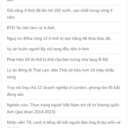
Giá xăng ở Anh đã lên tới 160 xu/lít, cao nhất trong vòng 4
năm
BYD 'ăn nên làm ra' ở Anh
Nguy cơ 40ha rừng cổ ở Anh bị san bằng để khai thác đá
Vụ án buôn người lấy nội tạng đầu tiên ở Anh
Phát hiện 56 thi thể bị thối rữa bên trong nhà tang lễ Mỹ
Lý do đừng đi Thái Lan: dân Thái sở hữu hơn 10 triệu khẩu
súng
Truy nã ông chủ 12 doanh nghiệp ở London, phong tỏa 85 bất
động sản
Nghiên cứu: Thực trạng người Việt Nam trở về từ Vương quốc
Anh (giai đoạn 2014-2023)
Nhân viên TfL canh 4 tiếng để bắt người đàn ông đi tàu trốn vé