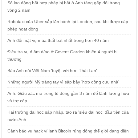
Số lao động bất hợp pháp bị bắt ở Anh tăng gấp đôi trong
vòng 2 năm
Robotaxi của Uber sắp lăn bánh tại London, sau khi được cấp
phép hoạt động
Anh đối mặt vụ mùa thất bát nhất trong hơn 40 năm
Điều tra vụ đ.âm d/ao ở Covent Garden khiến 4 người bị
thương
Báo Anh nói Việt Nam 'tuyệt vời hơn Thái Lan'
Những người Mỹ trắng tay vì sập bẫy 'hợp đồng cứu nhà'
Anh: Giấu xác mẹ trong tủ đông gần 3 năm để lãnh lương hưu
và trợ cấp
Hai trường đại học sáp nhập, tạo ra 'siêu đại học' đầu tiên của
nước Anh
Cảnh báo vụ hack ví lạnh Bitcoin rúng động thế giới đang diễn