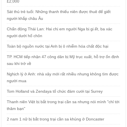
£2,000
Sát thủ trẻ tuổi: Những thanh thiếu niên được thuê để giết
người khắp châu Âu
Chấn động Thái Lan: Hai chị em người Nga bị gi.ết, ba xác
người dưới hố chôn
Toàn bộ nguồn nước tại Anh bị ô nhiễm hóa chất độc hại
TP. HCM tiếp nhận 47 công dân bị Mỹ trục xuất, hỗ trợ ổn định
sau khi trở về
Nghịch lý ở Anh: nhà xây mới rất nhiều nhưng không tìm được
người mua
Tom Holland và Zendaya tổ chức đám cưới tại Surrey
Thanh niên Việt bị bắt trong trại cần sa nhưng nói mình "chỉ tới
thăm bạn"
2 nam 1 nữ bị bắt trong trại cần sa khủng ở Doncaster