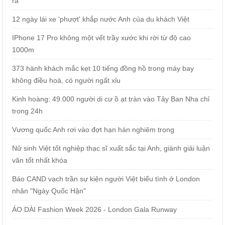
ra
12 ngày lái xe 'phượt' khắp nước Anh của du khách Việt
IPhone 17 Pro không một vết trầy xước khi rời từ độ cao
1000m
373 hành khách mắc kẹt 10 tiếng đồng hồ trong máy bay
không điều hoà, có người ngất xỉu
Kinh hoàng: 49.000 người di cư ồ ạt tràn vào Tây Ban Nha chỉ
trong 24h
Vương quốc Anh rơi vào đợt hạn hán nghiêm trọng
Nữ sinh Việt tốt nghiệp thạc sĩ xuất sắc tại Anh, giành giải luận
văn tốt nhất khóa
Báo CAND vạch trần sự kiện người Việt biểu tình ở London
nhân "Ngày Quốc Hận"
ÁO DÀI Fashion Week 2026 - London Gala Runway