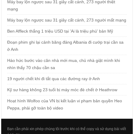
Máy bay lộn ngược sau 31 giây cất cánh, 273 người thiệt
mạng
Máy bay lộn ngược sau 31 giây cất cánh, 273 người mất mạng
Ben Affleck thắng 1 triệu USD tại 'Ai là triệu phú' bản Mỹ
Đoạn phim ghi lại cảnh băng đảng Albania đi cướp trại cần sa
ở Anh
Háo hức bước vào căn nhà mới mua, chủ nhà giật mình khi
nhìn thấy 70 chậu cần sa
19 người chết khi đi tắt qua các đường ray ở Anh
Kỹ sư hàng không 23 tuổi bị máy móc đè chết ở Heathrow
Hoạt hình Wolfoo của VN bị kết luận vi phạm bản quyền Heo
Peppa, phải gỡ toàn bộ video
Bạn cần phải xin phép chúng tôi trước khi có thể copy và sử dụng bài viết