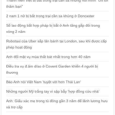
Thanh niên Việt bị bắt trong trại cần sa nhưng nói mình "chỉ tới
thăm bạn"
2 nam 1 nữ bị bắt trong trại cần sa khủng ở Doncaster
Số lao động bất hợp pháp bị bắt ở Anh tăng gấp đôi trong
vòng 2 năm
Robotaxi của Uber sắp lăn bánh tại London, sau khi được cấp
phép hoạt động
Anh đối mặt vụ mùa thất bát nhất trong hơn 40 năm
Điều tra vụ đ.âm d/ao ở Covent Garden khiến 4 người bị
thương
Báo Anh nói Việt Nam 'tuyệt vời hơn Thái Lan'
Những người Mỹ trắng tay vì sập bẫy 'hợp đồng cứu nhà'
Anh: Giấu xác mẹ trong tủ đông gần 3 năm để lãnh lương hưu
và trợ cấp