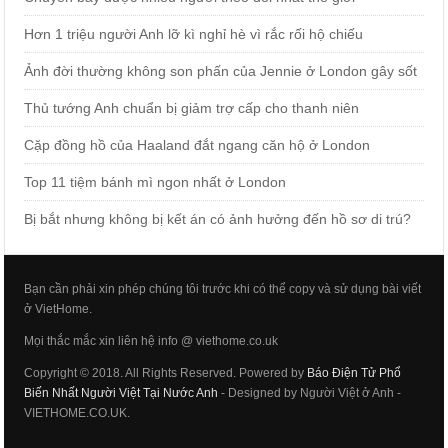
Hơn 1 triệu người Anh lỡ kì nghỉ hè vì rắc rối hộ chiếu
Ảnh đời thường không son phấn của Jennie ở London gây sốt
Thủ tướng Anh chuẩn bị giảm trợ cấp cho thanh niên
Cặp đồng hồ của Haaland đắt ngang căn hộ ở London
Top 11 tiệm bánh mì ngon nhất ở London
Bị bắt nhưng không bị kết án có ảnh hưởng đến hồ sơ di trú?
Bạn cần phải xin phép chúng tôi trước khi có thể copy và sử dụng bài viết
ở VietHome.
Mọi thắc mắc xin liên hệ info @ viethome.co.uk
Copyright © 2018. All Rights Reserved. Powered by
Báo Điện Tử Phổ
Biến Nhất Người Việt Tại Nước Anh
- Designed by Người Việt ở Anh -
VIETHOME.CO.UK.