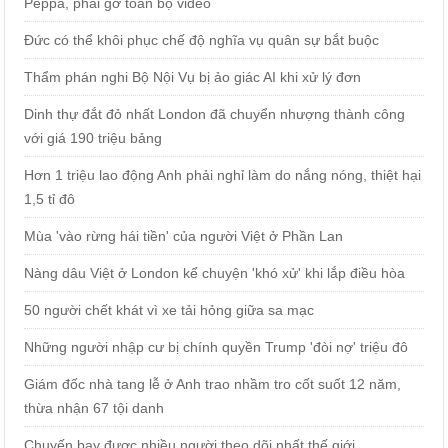
Peppa, phải gỡ toàn bộ video
Đức có thể khôi phục chế độ nghĩa vụ quân sự bắt buộc
Thẩm phán nghi Bộ Nội Vụ bị ảo giác AI khi xử lý đơn
Dinh thự đắt đỏ nhất London đã chuyển nhượng thành công
với giá 190 triệu bảng
Hơn 1 triệu lao động Anh phải nghỉ làm do nắng nóng, thiệt hại
1,5 tỉ đô
Mùa 'vào rừng hái tiền' của người Việt ở Phần Lan
Nàng dâu Việt ở London kể chuyện 'khó xử' khi lắp điều hòa
50 người chết khát vì xe tải hỏng giữa sa mạc
Những người nhập cư bị chính quyền Trump 'đòi nợ' triệu đô
Giám đốc nhà tang lễ ở Anh trao nhầm tro cốt suốt 12 năm,
thừa nhận 67 tội danh
Chuyến bay được nhiều người theo dõi nhất thế giới