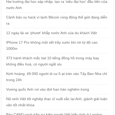
Hai trường đại học sáp nhập, tạo ra 'siêu đại học' đầu tiên của
nước Anh
Cảnh báo vụ hack ví lạnh Bitcoin rúng động thế giới đang diễn
ra
12 ngày lái xe 'phượt' khắp nước Anh của du khách Việt
IPhone 17 Pro không một vết trầy xước khi rời từ độ cao
1000m
373 hành khách mắc kẹt 10 tiếng đồng hồ trong máy bay
không điều hoà, có người ngất xỉu
Kinh hoàng: 49.000 người di cư ồ ạt tràn vào Tây Ban Nha chỉ
trong 24h
Vương quốc Anh rơi vào đợt hạn hán nghiêm trọng
Nữ sinh Việt tốt nghiệp thạc sĩ xuất sắc tại Anh, giành giải luận
văn tốt nhất khóa
Báo CAND vạch trần sự kiện người Việt biểu tình ở London