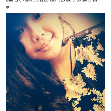
Mile End - phía Đông London vào lúc 5h30 sáng hôm
qua.