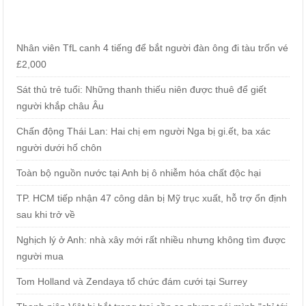
Nhân viên TfL canh 4 tiếng để bắt người đàn ông đi tàu trốn vé
£2,000
Sát thủ trẻ tuổi: Những thanh thiếu niên được thuê để giết
người khắp châu Âu
Chấn động Thái Lan: Hai chị em người Nga bị gi.ết, ba xác
người dưới hố chôn
Toàn bộ nguồn nước tại Anh bị ô nhiễm hóa chất độc hại
TP. HCM tiếp nhận 47 công dân bị Mỹ trục xuất, hỗ trợ ổn định
sau khi trở về
Nghịch lý ở Anh: nhà xây mới rất nhiều nhưng không tìm được
người mua
Tom Holland và Zendaya tổ chức đám cưới tại Surrey