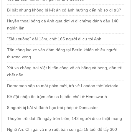
Bị bắt nhưng không bị kết án có ảnh hưởng đến hồ sơ di trú?
Huyền thoại bóng đá Anh qua đời vì di chứng đánh đầu 140
nghìn lần
"Siêu xuồng" dài 13m, chở 165 người di cư tới Anh
Tấn công lao xe vào đám đông tại Berlin khiến nhiều người
thương vong
Xót xa chàng trai Việt bị tấn công vô cớ bằng xà beng, dẫn tới
chết não
Doraemon sắp ra mắt phim mới, trở về London thời Victoria
Kẻ đột nhập ăn trộm cần sa bị bắn chết ở Hemsworth
8 người bị bắt vì đánh bạc trái phép ở Doncaster
Thuyền trôi dạt 25 ngày trên biển, 143 người di cư thiệt mạng
Nghệ An: Chị gái và mẹ ruột bán con gái 15 tuổi để lấy 300