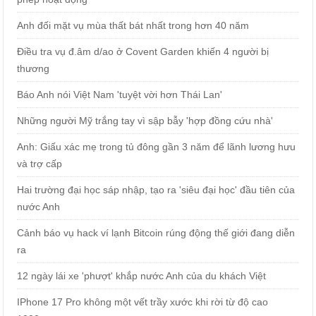
Anh đối mặt vụ mùa thất bát nhất trong hơn 40 năm
Điều tra vụ đ.âm d/ao ở Covent Garden khiến 4 người bị
thương
Báo Anh nói Việt Nam 'tuyệt vời hơn Thái Lan'
Những người Mỹ trắng tay vì sập bẫy 'hợp đồng cứu nhà'
Anh: Giấu xác mẹ trong tủ đông gần 3 năm để lãnh lương hưu
và trợ cấp
Hai trường đại học sáp nhập, tạo ra 'siêu đại học' đầu tiên của
nước Anh
Cảnh báo vụ hack ví lạnh Bitcoin rúng động thế giới đang diễn
ra
12 ngày lái xe 'phượt' khắp nước Anh của du khách Việt
IPhone 17 Pro không một vết trầy xước khi rời từ độ cao