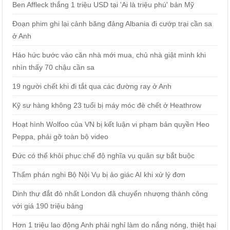
Ben Affleck thắng 1 triệu USD tại 'Ai là triệu phú' bản Mỹ
Đoạn phim ghi lại cảnh băng đảng Albania đi cướp trại cần sa
ở Anh
Háo hức bước vào căn nhà mới mua, chủ nhà giật mình khi
nhìn thấy 70 chậu cần sa
19 người chết khi đi tắt qua các đường ray ở Anh
Kỹ sư hàng không 23 tuổi bị máy móc đè chết ở Heathrow
Hoạt hình Wolfoo của VN bị kết luận vi phạm bản quyền Heo
Peppa, phải gỡ toàn bộ video
Đức có thể khôi phục chế độ nghĩa vụ quân sự bắt buộc
Thẩm phán nghi Bộ Nội Vụ bị ảo giác AI khi xử lý đơn
Dinh thự đắt đỏ nhất London đã chuyển nhượng thành công
với giá 190 triệu bảng
Hơn 1 triệu lao động Anh phải nghỉ làm do nắng nóng, thiệt hại