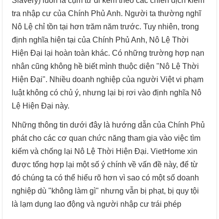
Slavery) luôn là cụm từ đi kèm theo các chiến dịch kiểm
tra nhập cư của Chính Phủ Anh. Người ta thường nghĩ
Nô Lệ chỉ tồn tại hơn trăm năm trước. Tuy nhiên, trong
định nghĩa hiện tại của Chính Phủ Anh, Nô Lệ Thời
Hiện Đại lại hoàn toàn khác. Có những trường hợp nạn
nhân cũng không hề biết mình thuộc diện "Nô Lệ Thời
Hiện Đại". Nhiều doanh nghiệp của người Việt vi phạm
luật không có chủ ý, nhưng lại bị rơi vào định nghĩa Nô
Lệ Hiện Đại này.
Những thông tin dưới đây là hướng dẫn của Chính Phủ
phát cho các cơ quan chức năng tham gia vào việc tìm
kiếm và chống lại Nô Lệ Thời Hiện Đại. VietHome xin
được tổng hợp lại một số ý chính về vấn đề này, để từ
đó chúng ta có thể hiểu rõ hơn vì sao có một số doanh
nghiệp dù "không làm gì" nhưng vẫn bị phạt, bị quy tội
là lạm dụng lao động và người nhập cư trái phép