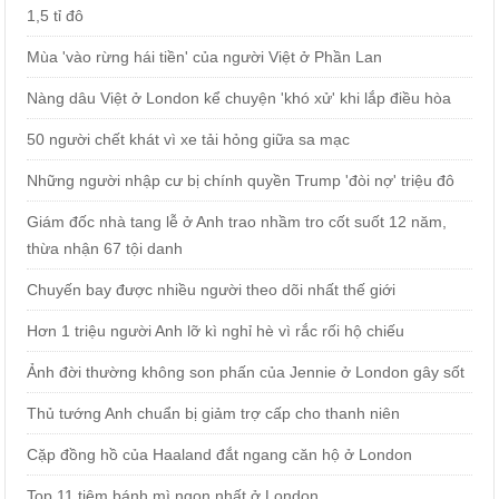
1,5 tỉ đô
Mùa 'vào rừng hái tiền' của người Việt ở Phần Lan
Nàng dâu Việt ở London kể chuyện 'khó xử' khi lắp điều hòa
50 người chết khát vì xe tải hỏng giữa sa mạc
Những người nhập cư bị chính quyền Trump 'đòi nợ' triệu đô
Giám đốc nhà tang lễ ở Anh trao nhầm tro cốt suốt 12 năm,
thừa nhận 67 tội danh
Chuyến bay được nhiều người theo dõi nhất thế giới
Hơn 1 triệu người Anh lỡ kì nghỉ hè vì rắc rối hộ chiếu
Ảnh đời thường không son phấn của Jennie ở London gây sốt
Thủ tướng Anh chuẩn bị giảm trợ cấp cho thanh niên
Cặp đồng hồ của Haaland đắt ngang căn hộ ở London
Top 11 tiệm bánh mì ngon nhất ở London