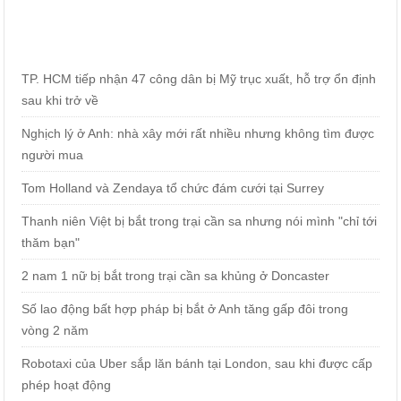
TP. HCM tiếp nhận 47 công dân bị Mỹ trục xuất, hỗ trợ ổn định
sau khi trở về
Nghịch lý ở Anh: nhà xây mới rất nhiều nhưng không tìm được
người mua
Tom Holland và Zendaya tổ chức đám cưới tại Surrey
Thanh niên Việt bị bắt trong trại cần sa nhưng nói mình "chỉ tới
thăm bạn"
2 nam 1 nữ bị bắt trong trại cần sa khủng ở Doncaster
Số lao động bất hợp pháp bị bắt ở Anh tăng gấp đôi trong
vòng 2 năm
Robotaxi của Uber sắp lăn bánh tại London, sau khi được cấp
phép hoạt động