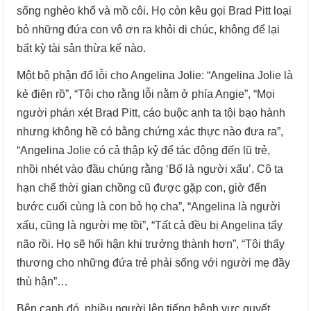
sống nghèo khổ và mồ côi. Họ còn kêu gọi Brad Pitt loại
bỏ những đứa con vô ơn ra khỏi di chúc, không để lại
bất kỳ tài sản thừa kế nào.
Một bộ phận đổ lỗi cho Angelina Jolie: “Angelina Jolie là
kẻ điên rồ”, “Tôi cho rằng lỗi nằm ở phía Angie”, “Mọi
người phán xét Brad Pitt, cáo buộc anh ta tội bạo hành
nhưng không hề có bằng chứng xác thực nào đưa ra”,
“Angelina Jolie có cả thập kỷ để tác động đến lũ trẻ,
nhồi nhét vào đầu chúng rằng ‘Bố là người xấu’. Cô ta
hạn chế thời gian chồng cũ được gặp con, giờ đến
bước cuối cùng là con bỏ họ cha”, “Angelina là người
xấu, cũng là người mẹ tồi”, “Tất cả đều bị Angelina tẩy
não rồi. Họ sẽ hối hận khi trưởng thành hơn”, “Tôi thấy
thương cho những đứa trẻ phải sống với người mẹ đầy
thù hận”…
Bên cạnh đó, nhiều người lên tiếng bênh vực quyết