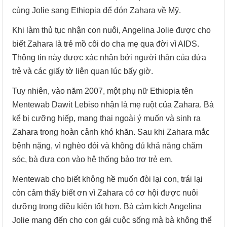
cùng Jolie sang Ethiopia để đón Zahara về Mỹ.
Khi làm thủ tục nhận con nuôi, Angelina Jolie được cho
biết Zahara là trẻ mồ côi do cha mẹ qua đời vì AIDS.
Thông tin này được xác nhận bởi người thân của đứa
trẻ và các giấy tờ liên quan lúc bấy giờ.
Tuy nhiên, vào năm 2007, một phụ nữ Ethiopia tên
Mentewab Dawit Lebiso nhận là mẹ ruột của Zahara. Bà
kể bị cưỡng hiếp, mang thai ngoài ý muốn và sinh ra
Zahara trong hoàn cảnh khó khăn. Sau khi Zahara mắc
bệnh nặng, vì nghèo đói và không đủ khả năng chăm
sóc, bà đưa con vào hệ thống bảo trợ trẻ em.
Mentewab cho biết không hề muốn đòi lại con, trái lại
còn cảm thấy biết ơn vì Zahara có cơ hội được nuôi
dưỡng trong điều kiện tốt hơn. Bà cảm kích Angelina
Jolie mang đến cho con gái cuộc sống mà bà không thể