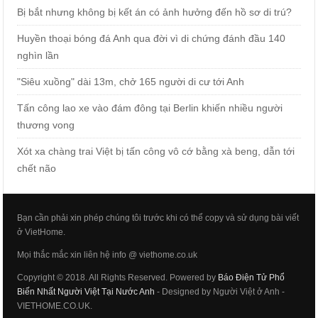
Bị bắt nhưng không bị kết án có ảnh hưởng đến hồ sơ di trú?
Huyền thoại bóng đá Anh qua đời vì di chứng đánh đầu 140
nghìn lần
"Siêu xuồng" dài 13m, chở 165 người di cư tới Anh
Tấn công lao xe vào đám đông tại Berlin khiến nhiều người
thương vong
Xót xa chàng trai Việt bị tấn công vô cớ bằng xà beng, dẫn tới
chết não
Bạn cần phải xin phép chúng tôi trước khi có thể copy và sử dụng bài viết
ở VietHome.
Mọi thắc mắc xin liên hệ info @ viethome.co.uk
Copyright © 2018. All Rights Reserved. Powered by
Báo Điện Tử Phổ
Biến Nhất Người Việt Tại Nước Anh
- Designed by Người Việt ở Anh -
VIETHOME.CO.UK.