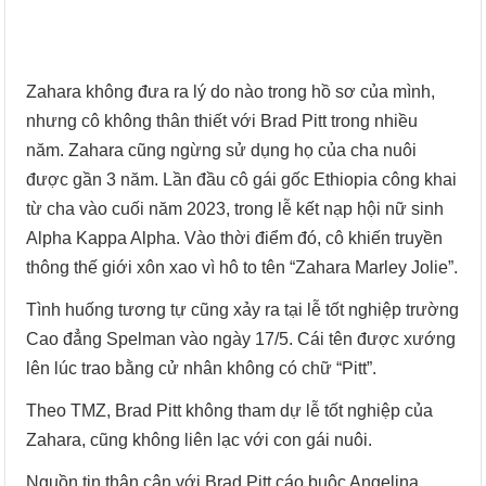
Zahara không đưa ra lý do nào trong hồ sơ của mình,
nhưng cô không thân thiết với Brad Pitt trong nhiều
năm. Zahara cũng ngừng sử dụng họ của cha nuôi
được gần 3 năm. Lần đầu cô gái gốc Ethiopia công khai
từ cha vào cuối năm 2023, trong lễ kết nạp hội nữ sinh
Alpha Kappa Alpha. Vào thời điểm đó, cô khiến truyền
thông thế giới xôn xao vì hô to tên “Zahara Marley Jolie”.
Tình huống tương tự cũng xảy ra tại lễ tốt nghiệp trường
Cao đẳng Spelman vào ngày 17/5. Cái tên được xướng
lên lúc trao bằng cử nhân không có chữ “Pitt”.
Theo TMZ, Brad Pitt không tham dự lễ tốt nghiệp của
Zahara, cũng không liên lạc với con gái nuôi.
Nguồn tin thân cận với Brad Pitt cáo buộc Angelina