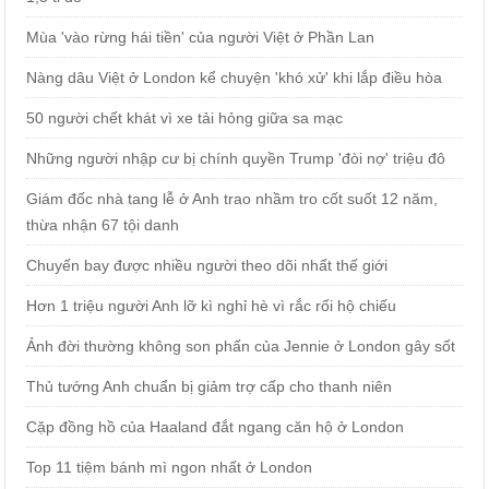
Mùa 'vào rừng hái tiền' của người Việt ở Phần Lan
Nàng dâu Việt ở London kể chuyện 'khó xử' khi lắp điều hòa
50 người chết khát vì xe tải hỏng giữa sa mạc
Những người nhập cư bị chính quyền Trump 'đòi nợ' triệu đô
Giám đốc nhà tang lễ ở Anh trao nhầm tro cốt suốt 12 năm,
thừa nhận 67 tội danh
Chuyến bay được nhiều người theo dõi nhất thế giới
Hơn 1 triệu người Anh lỡ kì nghỉ hè vì rắc rối hộ chiếu
Ảnh đời thường không son phấn của Jennie ở London gây sốt
Thủ tướng Anh chuẩn bị giảm trợ cấp cho thanh niên
Cặp đồng hồ của Haaland đắt ngang căn hộ ở London
Top 11 tiệm bánh mì ngon nhất ở London