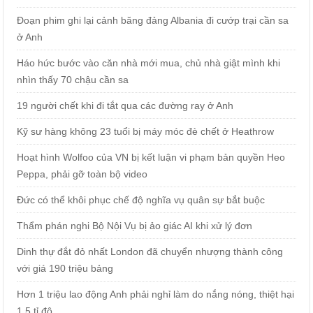
Đoạn phim ghi lại cảnh băng đảng Albania đi cướp trại cần sa
ở Anh
Háo hức bước vào căn nhà mới mua, chủ nhà giật mình khi
nhìn thấy 70 chậu cần sa
19 người chết khi đi tắt qua các đường ray ở Anh
Kỹ sư hàng không 23 tuổi bị máy móc đè chết ở Heathrow
Hoạt hình Wolfoo của VN bị kết luận vi phạm bản quyền Heo
Peppa, phải gỡ toàn bộ video
Đức có thể khôi phục chế độ nghĩa vụ quân sự bắt buộc
Thẩm phán nghi Bộ Nội Vụ bị ảo giác AI khi xử lý đơn
Dinh thự đắt đỏ nhất London đã chuyển nhượng thành công
với giá 190 triệu bảng
Hơn 1 triệu lao động Anh phải nghỉ làm do nắng nóng, thiệt hại
1,5 tỉ đô