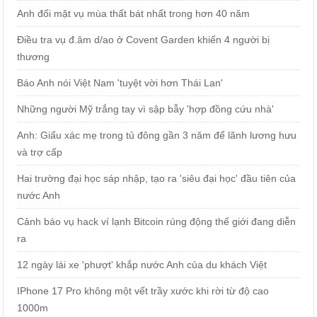
Anh đối mặt vụ mùa thất bát nhất trong hơn 40 năm
Điều tra vụ đ.âm d/ao ở Covent Garden khiến 4 người bị
thương
Báo Anh nói Việt Nam 'tuyệt vời hơn Thái Lan'
Những người Mỹ trắng tay vì sập bẫy 'hợp đồng cứu nhà'
Anh: Giấu xác mẹ trong tủ đông gần 3 năm để lãnh lương hưu
và trợ cấp
Hai trường đại học sáp nhập, tạo ra 'siêu đại học' đầu tiên của
nước Anh
Cảnh báo vụ hack ví lạnh Bitcoin rúng động thế giới đang diễn
ra
12 ngày lái xe 'phượt' khắp nước Anh của du khách Việt
IPhone 17 Pro không một vết trầy xước khi rời từ độ cao
1000m