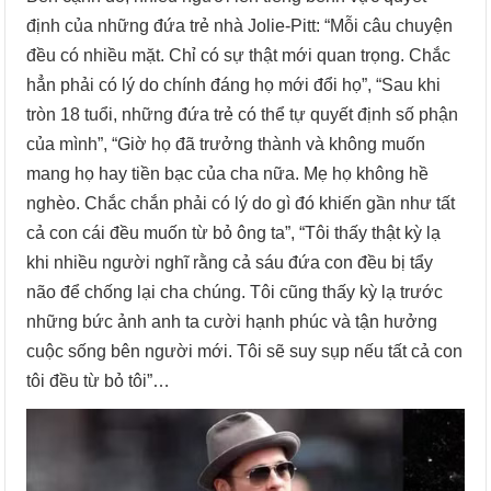
định của những đứa trẻ nhà Jolie-Pitt: “Mỗi câu chuyện
đều có nhiều mặt. Chỉ có sự thật mới quan trọng. Chắc
hẳn phải có lý do chính đáng họ mới đổi họ”, “Sau khi
tròn 18 tuổi, những đứa trẻ có thể tự quyết định số phận
của mình”, “Giờ họ đã trưởng thành và không muốn
mang họ hay tiền bạc của cha nữa. Mẹ họ không hề
nghèo. Chắc chắn phải có lý do gì đó khiến gần như tất
cả con cái đều muốn từ bỏ ông ta”, “Tôi thấy thật kỳ lạ
khi nhiều người nghĩ rằng cả sáu đứa con đều bị tẩy
não để chống lại cha chúng. Tôi cũng thấy kỳ lạ trước
những bức ảnh anh ta cười hạnh phúc và tận hưởng
cuộc sống bên người mới. Tôi sẽ suy sụp nếu tất cả con
tôi đều từ bỏ tôi”…