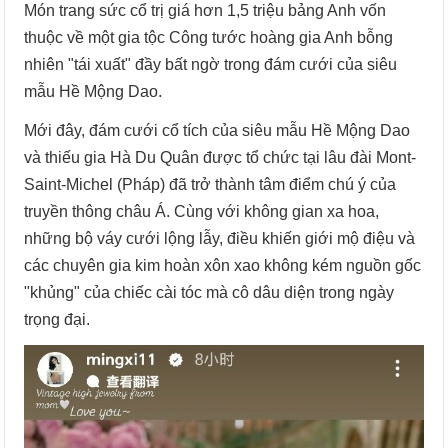
Món trang sức cổ trị giá hơn 1,5 triệu bảng Anh vốn
thuộc về một gia tộc Công tước hoàng gia Anh bỗng
nhiên "tái xuất" đầy bất ngờ trong đám cưới của siêu
mẫu Hề Mộng Dao.
Mới đây, đám cưới cổ tích của siêu mẫu Hề Mộng Dao
và thiếu gia Hà Du Quân được tổ chức tại lâu đài Mont-
Saint-Michel (Pháp) đã trở thành tâm điểm chú ý của
truyền thông châu Á. Cùng với không gian xa hoa,
những bộ váy cưới lộng lẫy, điều khiến giới mộ điệu và
các chuyên gia kim hoàn xôn xao không kém nguồn gốc
"khủng" của chiếc cài tóc mà cô dâu diện trong ngày
trọng đại.