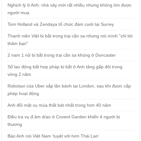
Nghịch lý ở Anh: nhà xây mới rất nhiều nhưng không tìm được
người mua
Tom Holland và Zendaya tổ chức đám cưới tại Surrey
Thanh niên Việt bị bắt trong trại cần sa nhưng nói mình "chỉ tới
thăm bạn"
2 nam 1 nữ bị bắt trong trại cần sa khủng ở Doncaster
Số lao động bất hợp pháp bị bắt ở Anh tăng gấp đôi trong
vòng 2 năm
Robotaxi của Uber sắp lăn bánh tại London, sau khi được cấp
phép hoạt động
Anh đối mặt vụ mùa thất bát nhất trong hơn 40 năm
Điều tra vụ đ.âm d/ao ở Covent Garden khiến 4 người bị
thương
Báo Anh nói Việt Nam 'tuyệt vời hơn Thái Lan'