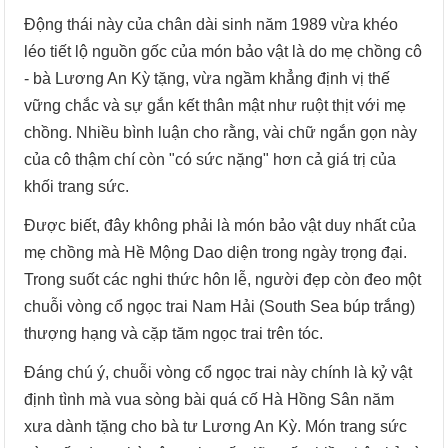
Động thái này của chân dài sinh năm 1989 vừa khéo
léo tiết lộ nguồn gốc của món bảo vật là do mẹ chồng cô
- bà Lương An Kỳ tặng, vừa ngầm khẳng định vị thế
vững chắc và sự gắn kết thân mật như ruột thịt với mẹ
chồng. Nhiều bình luận cho rằng, vài chữ ngắn gọn này
của cô thậm chí còn "có sức nặng" hơn cả giá trị của
khối trang sức.
Được biết, đây không phải là món bảo vật duy nhất của
mẹ chồng mà Hề Mộng Dao diện trong ngày trọng đại.
Trong suốt các nghi thức hôn lễ, người đẹp còn đeo một
chuỗi vòng cổ ngọc trai Nam Hải (South Sea búp trắng)
thượng hạng và cặp tăm ngọc trai trên tóc.
Đáng chú ý, chuỗi vòng cổ ngọc trai này chính là kỷ vật
định tình mà vua sòng bài quá cố Hà Hồng Sân năm
xưa dành tặng cho bà tư Lương An Kỳ. Món trang sức