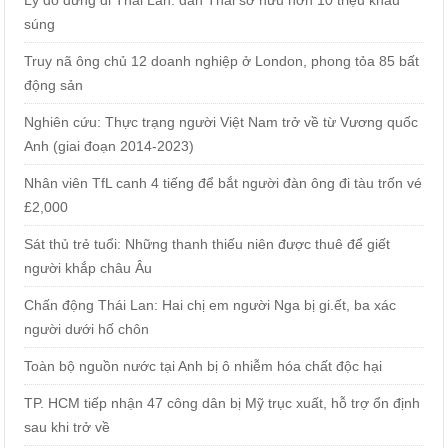
súng
Truy nã ông chủ 12 doanh nghiệp ở London, phong tỏa 85 bất
động sản
Nghiên cứu: Thực trạng người Việt Nam trở về từ Vương quốc
Anh (giai đoạn 2014-2023)
Nhân viên TfL canh 4 tiếng để bắt người đàn ông đi tàu trốn vé
£2,000
Sát thủ trẻ tuổi: Những thanh thiếu niên được thuê để giết
người khắp châu Âu
Chấn động Thái Lan: Hai chị em người Nga bị gi.ết, ba xác
người dưới hố chôn
Toàn bộ nguồn nước tại Anh bị ô nhiễm hóa chất độc hại
TP. HCM tiếp nhận 47 công dân bị Mỹ trục xuất, hỗ trợ ổn định
sau khi trở về