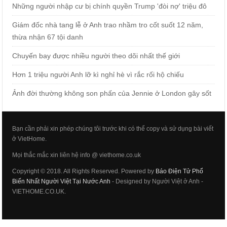
Những người nhập cư bị chính quyền Trump 'đòi nợ' triệu đô
Giám đốc nhà tang lễ ở Anh trao nhầm tro cốt suốt 12 năm,
thừa nhận 67 tội danh
Chuyến bay được nhiều người theo dõi nhất thế giới
Hơn 1 triệu người Anh lỡ kì nghỉ hè vì rắc rối hộ chiếu
Ảnh đời thường không son phấn của Jennie ở London gây sốt
Bạn cần phải xin phép chúng tôi trước khi có thể copy và sử dụng bài viết
ở VietHome.
Mọi thắc mắc xin liên hệ info @ viethome.co.uk
Copyright © 2018. All Rights Reserved. Powered by
Báo Điện Tử Phổ
Biến Nhất Người Việt Tại Nước Anh
- Designed by Người Việt ở Anh -
VIETHOME.CO.UK.