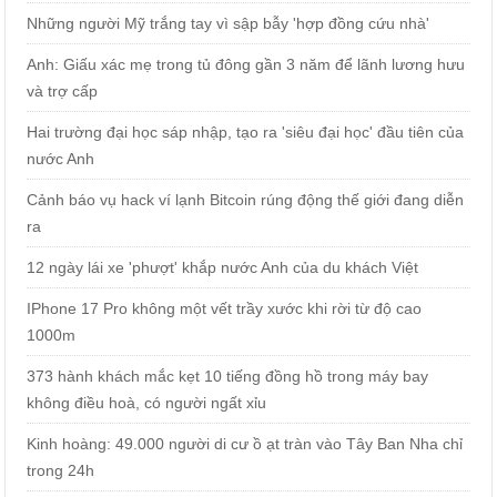
Những người Mỹ trắng tay vì sập bẫy 'hợp đồng cứu nhà'
Anh: Giấu xác mẹ trong tủ đông gần 3 năm để lãnh lương hưu
và trợ cấp
Hai trường đại học sáp nhập, tạo ra 'siêu đại học' đầu tiên của
nước Anh
Cảnh báo vụ hack ví lạnh Bitcoin rúng động thế giới đang diễn
ra
12 ngày lái xe 'phượt' khắp nước Anh của du khách Việt
IPhone 17 Pro không một vết trầy xước khi rời từ độ cao
1000m
373 hành khách mắc kẹt 10 tiếng đồng hồ trong máy bay
không điều hoà, có người ngất xỉu
Kinh hoàng: 49.000 người di cư ồ ạt tràn vào Tây Ban Nha chỉ
trong 24h