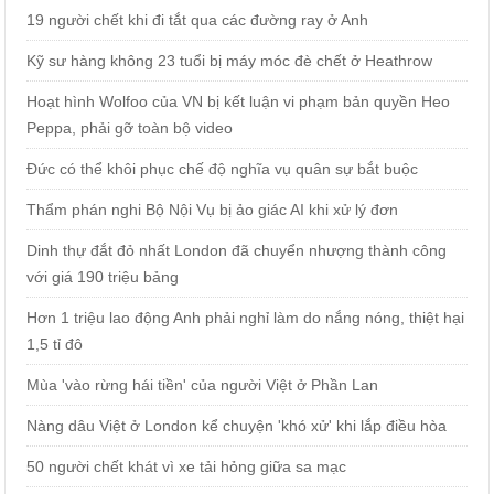
19 người chết khi đi tắt qua các đường ray ở Anh
Kỹ sư hàng không 23 tuổi bị máy móc đè chết ở Heathrow
Hoạt hình Wolfoo của VN bị kết luận vi phạm bản quyền Heo
Peppa, phải gỡ toàn bộ video
Đức có thể khôi phục chế độ nghĩa vụ quân sự bắt buộc
Thẩm phán nghi Bộ Nội Vụ bị ảo giác AI khi xử lý đơn
Dinh thự đắt đỏ nhất London đã chuyển nhượng thành công
với giá 190 triệu bảng
Hơn 1 triệu lao động Anh phải nghỉ làm do nắng nóng, thiệt hại
1,5 tỉ đô
Mùa 'vào rừng hái tiền' của người Việt ở Phần Lan
Nàng dâu Việt ở London kể chuyện 'khó xử' khi lắp điều hòa
50 người chết khát vì xe tải hỏng giữa sa mạc