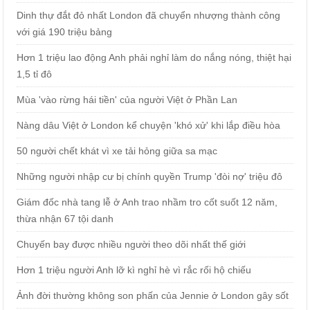
Dinh thự đắt đỏ nhất London đã chuyển nhượng thành công
với giá 190 triệu bảng
Hơn 1 triệu lao động Anh phải nghỉ làm do nắng nóng, thiệt hại
1,5 tỉ đô
Mùa 'vào rừng hái tiền' của người Việt ở Phần Lan
Nàng dâu Việt ở London kể chuyện 'khó xử' khi lắp điều hòa
50 người chết khát vì xe tải hỏng giữa sa mạc
Những người nhập cư bị chính quyền Trump 'đòi nợ' triệu đô
Giám đốc nhà tang lễ ở Anh trao nhầm tro cốt suốt 12 năm,
thừa nhận 67 tội danh
Chuyến bay được nhiều người theo dõi nhất thế giới
Hơn 1 triệu người Anh lỡ kì nghỉ hè vì rắc rối hộ chiếu
Ảnh đời thường không son phấn của Jennie ở London gây sốt