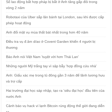
Số lao động bất hợp pháp bị bắt ở Anh tăng gấp đôi trong
vòng 2 năm
Robotaxi của Uber sắp lăn bánh tại London, sau khi được cấp
phép hoạt động
Anh đối mặt vụ mùa thất bát nhất trong hơn 40 năm
Điều tra vụ đ.âm d/ao ở Covent Garden khiến 4 người bị
thương
Báo Anh nói Việt Nam 'tuyệt vời hơn Thái Lan'
Những người Mỹ trắng tay vì sập bẫy 'hợp đồng cứu nhà'
Anh: Giấu xác mẹ trong tủ đông gần 3 năm để lãnh lương hưu
và trợ cấp
Hai trường đại học sáp nhập, tạo ra 'siêu đại học' đầu tiên của
nước Anh
Cảnh báo vụ hack ví lạnh Bitcoin rúng động thế giới đang diễn
ra