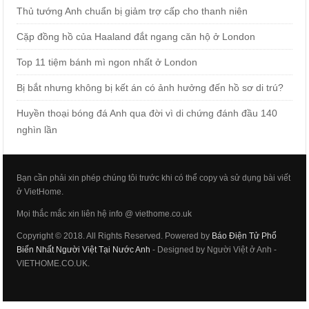
Thủ tướng Anh chuẩn bị giảm trợ cấp cho thanh niên
Cặp đồng hồ của Haaland đắt ngang căn hộ ở London
Top 11 tiệm bánh mì ngon nhất ở London
Bị bắt nhưng không bị kết án có ảnh hưởng đến hồ sơ di trú?
Huyền thoại bóng đá Anh qua đời vì di chứng đánh đầu 140
nghìn lần
Bạn cần phải xin phép chúng tôi trước khi có thể copy và sử dụng bài viết
ở VietHome.
Mọi thắc mắc xin liên hệ info @ viethome.co.uk
Copyright © 2018. All Rights Reserved. Powered by
Báo Điện Tử Phổ
Biến Nhất Người Việt Tại Nước Anh
- Designed by Người Việt ở Anh -
VIETHOME.CO.UK.