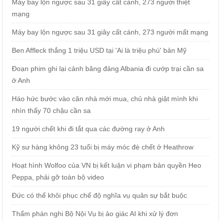
Máy bay lộn ngược sau 31 giây cất cánh, 273 người thiệt
mạng
Máy bay lộn ngược sau 31 giây cất cánh, 273 người mất mạng
Ben Affleck thắng 1 triệu USD tại 'Ai là triệu phú' bản Mỹ
Đoạn phim ghi lại cảnh băng đảng Albania đi cướp trại cần sa
ở Anh
Háo hức bước vào căn nhà mới mua, chủ nhà giật mình khi
nhìn thấy 70 chậu cần sa
19 người chết khi đi tắt qua các đường ray ở Anh
Kỹ sư hàng không 23 tuổi bị máy móc đè chết ở Heathrow
Hoạt hình Wolfoo của VN bị kết luận vi phạm bản quyền Heo
Peppa, phải gỡ toàn bộ video
Đức có thể khôi phục chế độ nghĩa vụ quân sự bắt buộc
Thẩm phán nghi Bộ Nội Vụ bị ảo giác AI khi xử lý đơn