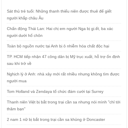
Sát thủ trẻ tuổi: Những thanh thiếu niên được thuê để giết
người khắp châu Âu
Chấn động Thái Lan: Hai chị em người Nga bị gi.ết, ba xác
người dưới hố chôn
Toàn bộ nguồn nước tại Anh bị ô nhiễm hóa chất độc hại
TP. HCM tiếp nhận 47 công dân bị Mỹ trục xuất, hỗ trợ ổn định
sau khi trở về
Nghịch lý ở Anh: nhà xây mới rất nhiều nhưng không tìm được
người mua
Tom Holland và Zendaya tổ chức đám cưới tại Surrey
Thanh niên Việt bị bắt trong trại cần sa nhưng nói mình "chỉ tới
thăm bạn"
2 nam 1 nữ bị bắt trong trại cần sa khủng ở Doncaster