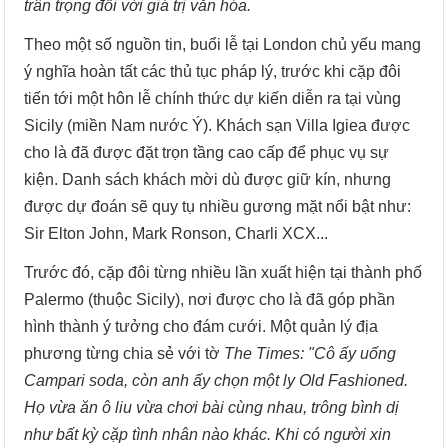
trân trọng đối với giá trị văn hóa.
Theo một số nguồn tin, buổi lễ tại London chủ yếu mang
ý nghĩa hoàn tất các thủ tục pháp lý, trước khi cặp đôi
tiến tới một hôn lễ chính thức dự kiến diễn ra tại vùng
Sicily (miền Nam nước Ý). Khách sạn Villa Igiea được
cho là đã được đặt trọn tầng cao cấp để phục vụ sự
kiện. Danh sách khách mời dù được giữ kín, nhưng
được dự đoán sẽ quy tụ nhiều gương mặt nổi bật như:
Sir Elton John, Mark Ronson, Charli XCX...
Trước đó, cặp đôi từng nhiều lần xuất hiện tại thành phố
Palermo (thuộc Sicily), nơi được cho là đã góp phần
hình thành ý tưởng cho đám cưới. Một quản lý địa
phương từng chia sẻ với tờ
The Times:
"Cô ấy uống
Campari soda, còn anh ấy chọn một ly Old Fashioned.
Họ vừa ăn ô liu vừa chơi bài cùng nhau, trông bình dị
như bất kỳ cặp tình nhân nào khác. Khi có người xin