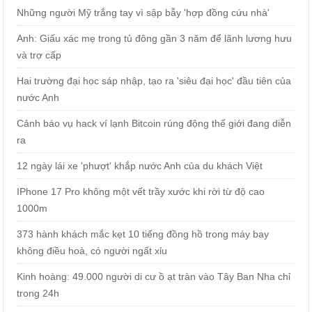
Những người Mỹ trắng tay vì sập bẫy 'hợp đồng cứu nhà'
Anh: Giấu xác mẹ trong tủ đông gần 3 năm để lãnh lương hưu
và trợ cấp
Hai trường đại học sáp nhập, tạo ra 'siêu đại học' đầu tiên của
nước Anh
Cảnh báo vụ hack ví lạnh Bitcoin rúng động thế giới đang diễn
ra
12 ngày lái xe 'phượt' khắp nước Anh của du khách Việt
IPhone 17 Pro không một vết trầy xước khi rời từ độ cao
1000m
373 hành khách mắc kẹt 10 tiếng đồng hồ trong máy bay
không điều hoà, có người ngất xỉu
Kinh hoàng: 49.000 người di cư ồ ạt tràn vào Tây Ban Nha chỉ
trong 24h