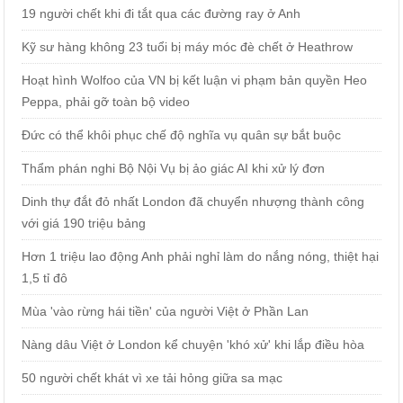
19 người chết khi đi tắt qua các đường ray ở Anh
Kỹ sư hàng không 23 tuổi bị máy móc đè chết ở Heathrow
Hoạt hình Wolfoo của VN bị kết luận vi phạm bản quyền Heo
Peppa, phải gỡ toàn bộ video
Đức có thể khôi phục chế độ nghĩa vụ quân sự bắt buộc
Thẩm phán nghi Bộ Nội Vụ bị ảo giác AI khi xử lý đơn
Dinh thự đắt đỏ nhất London đã chuyển nhượng thành công
với giá 190 triệu bảng
Hơn 1 triệu lao động Anh phải nghỉ làm do nắng nóng, thiệt hại
1,5 tỉ đô
Mùa 'vào rừng hái tiền' của người Việt ở Phần Lan
Nàng dâu Việt ở London kể chuyện 'khó xử' khi lắp điều hòa
50 người chết khát vì xe tải hỏng giữa sa mạc