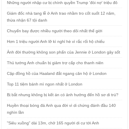
Những người nhập cư bị chính quyền Trump 'đòi nợ' triệu đô
Giám đốc nhà tang lễ ở Anh trao nhầm tro cốt suốt 12 năm,
thừa nhận 67 tội danh
Chuyến bay được nhiều người theo dõi nhất thế giới
Hơn 1 triệu người Anh lỡ kì nghỉ hè vì rắc rối hộ chiếu
Ảnh đời thường không son phấn của Jennie ở London gây sốt
Thủ tướng Anh chuẩn bị giảm trợ cấp cho thanh niên
Cặp đồng hồ của Haaland đắt ngang căn hộ ở London
Top 11 tiệm bánh mì ngon nhất ở London
Bị bắt nhưng không bị kết án có ảnh hưởng đến hồ sơ di trú?
Huyền thoại bóng đá Anh qua đời vì di chứng đánh đầu 140
nghìn lần
"Siêu xuồng" dài 13m, chở 165 người di cư tới Anh