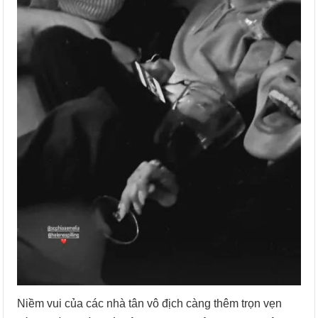
Niềm vui của các nhà tân vô địch càng thêm trọn vẹn