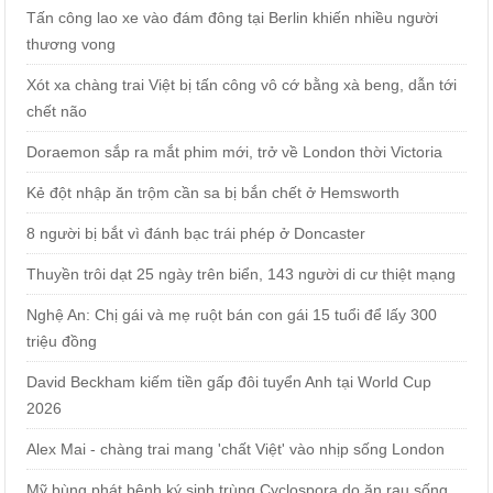
Tấn công lao xe vào đám đông tại Berlin khiến nhiều người
thương vong
Xót xa chàng trai Việt bị tấn công vô cớ bằng xà beng, dẫn tới
chết não
Doraemon sắp ra mắt phim mới, trở về London thời Victoria
Kẻ đột nhập ăn trộm cần sa bị bắn chết ở Hemsworth
8 người bị bắt vì đánh bạc trái phép ở Doncaster
Thuyền trôi dạt 25 ngày trên biển, 143 người di cư thiệt mạng
Nghệ An: Chị gái và mẹ ruột bán con gái 15 tuổi để lấy 300
triệu đồng
David Beckham kiếm tiền gấp đôi tuyển Anh tại World Cup
2026
Alex Mai - chàng trai mang 'chất Việt' vào nhịp sống London
Mỹ bùng phát bệnh ký sinh trùng Cyclospora do ăn rau sống