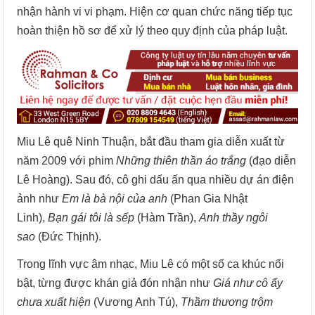
nhận hành vi vi phạm. Hiện cơ quan chức năng tiếp tục
hoàn thiện hồ sơ để xử lý theo quy định của pháp luật.
Miu Lê quê Ninh Thuận, bắt đầu tham gia diễn xuất từ
năm 2009 với phim
Những thiên thần áo trắng
(đạo diễn
Lê Hoàng). Sau đó, cô ghi dấu ấn qua nhiều dự án điện
ảnh như
Em là bà nội của anh
(Phan Gia Nhật
Linh),
Bạn gái tôi là sếp
(Hàm Trần),
Anh thầy ngôi
sao
(Đức Thịnh).
Trong lĩnh vực âm nhạc, Miu Lê có một số ca khúc nổi
bật, từng được khán giả đón nhận như
Giá như cô ấy
chưa xuất hiện
(Vương Anh Tú),
Thầm thương trộm