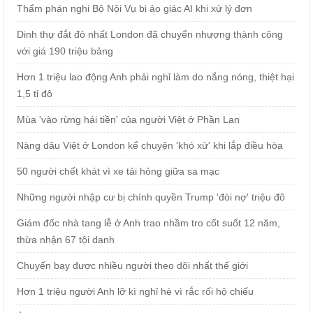
Thẩm phán nghi Bộ Nội Vụ bị ảo giác AI khi xử lý đơn
Dinh thự đắt đỏ nhất London đã chuyển nhượng thành công
với giá 190 triệu bảng
Hơn 1 triệu lao động Anh phải nghỉ làm do nắng nóng, thiệt hại
1,5 tỉ đô
Mùa 'vào rừng hái tiền' của người Việt ở Phần Lan
Nàng dâu Việt ở London kể chuyện 'khó xử' khi lắp điều hòa
50 người chết khát vì xe tải hỏng giữa sa mạc
Những người nhập cư bị chính quyền Trump 'đòi nợ' triệu đô
Giám đốc nhà tang lễ ở Anh trao nhầm tro cốt suốt 12 năm,
thừa nhận 67 tội danh
Chuyến bay được nhiều người theo dõi nhất thế giới
Hơn 1 triệu người Anh lỡ kì nghỉ hè vì rắc rối hộ chiếu