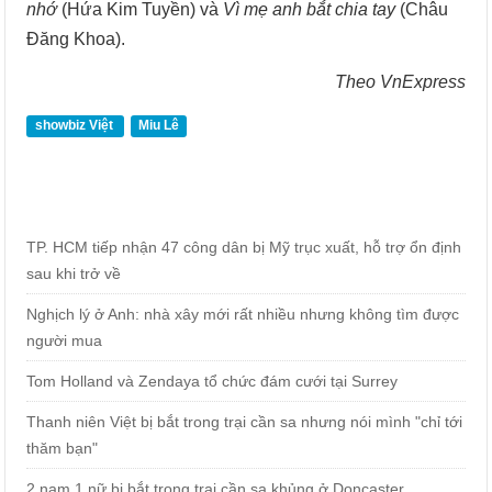
nhớ
(Hứa Kim Tuyền) và
Vì mẹ anh bắt chia tay
(Châu
Đăng Khoa).
Theo VnExpress
showbiz Việt
Miu Lê
TP. HCM tiếp nhận 47 công dân bị Mỹ trục xuất, hỗ trợ ổn định
sau khi trở về
Nghịch lý ở Anh: nhà xây mới rất nhiều nhưng không tìm được
người mua
Tom Holland và Zendaya tổ chức đám cưới tại Surrey
Thanh niên Việt bị bắt trong trại cần sa nhưng nói mình "chỉ tới
thăm bạn"
2 nam 1 nữ bị bắt trong trại cần sa khủng ở Doncaster