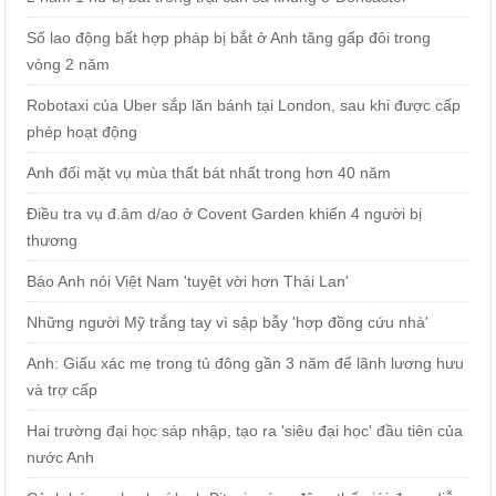
Số lao động bất hợp pháp bị bắt ở Anh tăng gấp đôi trong
vòng 2 năm
Robotaxi của Uber sắp lăn bánh tại London, sau khi được cấp
phép hoạt động
Anh đối mặt vụ mùa thất bát nhất trong hơn 40 năm
Điều tra vụ đ.âm d/ao ở Covent Garden khiến 4 người bị
thương
Báo Anh nói Việt Nam 'tuyệt vời hơn Thái Lan'
Những người Mỹ trắng tay vì sập bẫy 'hợp đồng cứu nhà'
Anh: Giấu xác mẹ trong tủ đông gần 3 năm để lãnh lương hưu
và trợ cấp
Hai trường đại học sáp nhập, tạo ra 'siêu đại học' đầu tiên của
nước Anh