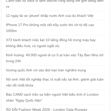
Cảnh báo vụ hack ví lạnh Bitcoin rúng động thế giới đang diễn
ra
12 ngày lái xe 'phượt' khắp nước Anh của du khách Việt
IPhone 17 Pro không một vết trầy xước khi rời từ độ cao
1000m
373 hành khách mắc kẹt 10 tiếng đồng hồ trong máy bay
không điều hoà, có người ngất xỉu
Kinh hoàng: 49.000 người di cư ồ ạt tràn vào Tây Ban Nha chỉ
trong 24h
Vương quốc Anh rơi vào đợt hạn hán nghiêm trọng
Nữ sinh Việt tốt nghiệp thạc sĩ xuất sắc tại Anh, giành giải luận
văn tốt nhất khóa
Báo CAND vạch trần sự kiện người Việt biểu tình ở London
nhân "Ngày Quốc Hận"
ÁO DÀI Fashion Week 2026 - London Gala Runway