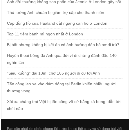
Ảnh đời thường không son phấn của Jennie ở London gây sốt
Thủ tướng Anh chuẩn bị giảm trợ cấp cho thanh niên
Cặp đồng hồ của Haaland đắt ngang căn hộ ở London
Top 11 tiệm bánh mì ngon nhất ở London
Bị bắt nhưng không bị kết án có ảnh hưởng đến hồ sơ di trú?
Huyền thoại bóng đá Anh qua đời vì di chứng đánh đầu 140
nghìn lần
"Siêu xuồng" dài 13m, chở 165 người di cư tới Anh
Tấn công lao xe vào đám đông tại Berlin khiến nhiều người
thương vong
Xót xa chàng trai Việt bị tấn công vô cớ bằng xà beng, dẫn tới
chết não
Bạn cần phải xin phép chúng tôi trước khi có thể copy và sử dụng bài viết