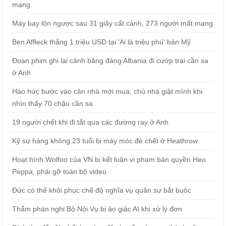
mạng
Máy bay lộn ngược sau 31 giây cất cánh, 273 người mất mạng
Ben Affleck thắng 1 triệu USD tại 'Ai là triệu phú' bản Mỹ
Đoạn phim ghi lại cảnh băng đảng Albania đi cướp trại cần sa
ở Anh
Háo hức bước vào căn nhà mới mua, chủ nhà giật mình khi
nhìn thấy 70 chậu cần sa
19 người chết khi đi tắt qua các đường ray ở Anh
Kỹ sư hàng không 23 tuổi bị máy móc đè chết ở Heathrow
Hoạt hình Wolfoo của VN bị kết luận vi phạm bản quyền Heo
Peppa, phải gỡ toàn bộ video
Đức có thể khôi phục chế độ nghĩa vụ quân sự bắt buộc
Thẩm phán nghi Bộ Nội Vụ bị ảo giác AI khi xử lý đơn