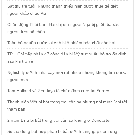
Sát thủ trẻ tuổi: Những thanh thiếu niên được thuê để giết
người khắp châu Âu
Chấn động Thái Lan: Hai chị em người Nga bị gi.ết, ba xác
người dưới hố chôn
Toàn bộ nguồn nước tại Anh bị ô nhiễm hóa chất độc hại
TP. HCM tiếp nhận 47 công dân bị Mỹ trục xuất, hỗ trợ ổn định
sau khi trở về
Nghịch lý ở Anh: nhà xây mới rất nhiều nhưng không tìm được
người mua
Tom Holland và Zendaya tổ chức đám cưới tại Surrey
Thanh niên Việt bị bắt trong trại cần sa nhưng nói mình "chỉ tới
thăm bạn"
2 nam 1 nữ bị bắt trong trại cần sa khủng ở Doncaster
Số lao động bất hợp pháp bị bắt ở Anh tăng gấp đôi trong