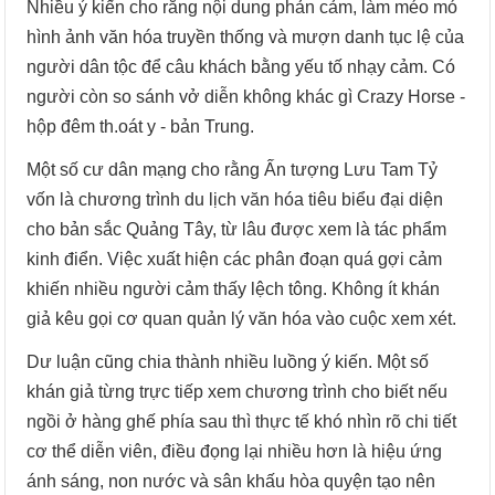
Nhiều ý kiến cho rằng nội dung phản cảm, làm méo mó
hình ảnh văn hóa truyền thống và mượn danh tục lệ của
người dân tộc để câu khách bằng yếu tố nhạy cảm. Có
người còn so sánh vở diễn không khác gì Crazy Horse -
hộp đêm th.oát y - bản Trung.
Một số cư dân mạng cho rằng Ấn tượng Lưu Tam Tỷ
vốn là chương trình du lịch văn hóa tiêu biểu đại diện
cho bản sắc Quảng Tây, từ lâu được xem là tác phẩm
kinh điển. Việc xuất hiện các phân đoạn quá gợi cảm
khiến nhiều người cảm thấy lệch tông. Không ít khán
giả kêu gọi cơ quan quản lý văn hóa vào cuộc xem xét.
Dư luận cũng chia thành nhiều luồng ý kiến. Một số
khán giả từng trực tiếp xem chương trình cho biết nếu
ngồi ở hàng ghế phía sau thì thực tế khó nhìn rõ chi tiết
cơ thể diễn viên, điều đọng lại nhiều hơn là hiệu ứng
ánh sáng, non nước và sân khấu hòa quyện tạo nên