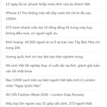
12 ngày lái xe 'phượt' khắp nước Anh của du khách Việt
IPhone 17 Pro không một vết trầy xước khi rời từ độ cao
1000m
373 hành khách mắc kẹt 10 tiếng đồng hồ trong máy bay
không điều hoà, có người ngất xỉu
Kinh hoàng: 49.000 người di cư ồ ạt tràn vào Tây Ban Nha chỉ
trong 24h
Vương quốc Anh rơi vào đợt hạn hán nghiêm trọng
Nữ sinh Việt tốt nghiệp thạc sĩ xuất sắc tại Anh, giành giải luận
văn tốt nhất khóa
Báo CAND vạch trần sự kiện người Việt biểu tình ở London
nhân "Ngày Quốc Hận"
ÁO DÀI Fashion Week 2026 - London Gala Runway
Máy bay lộn ngược sau 31 giây cất cánh, 273 người thiệt