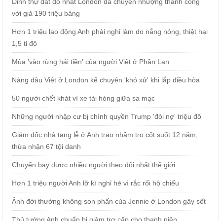
Dinh thự đắt đỏ nhất London đã chuyển nhượng thành công
với giá 190 triệu bảng
Hơn 1 triệu lao động Anh phải nghỉ làm do nắng nóng, thiệt hại
1,5 tỉ đô
Mùa 'vào rừng hái tiền' của người Việt ở Phần Lan
Nàng dâu Việt ở London kể chuyện 'khó xử' khi lắp điều hòa
50 người chết khát vì xe tải hỏng giữa sa mạc
Những người nhập cư bị chính quyền Trump 'đòi nợ' triệu đô
Giám đốc nhà tang lễ ở Anh trao nhầm tro cốt suốt 12 năm,
thừa nhận 67 tội danh
Chuyến bay được nhiều người theo dõi nhất thế giới
Hơn 1 triệu người Anh lỡ kì nghỉ hè vì rắc rối hộ chiếu
Ảnh đời thường không son phấn của Jennie ở London gây sốt
Thủ tướng Anh chuẩn bị giảm trợ cấp cho thanh niên