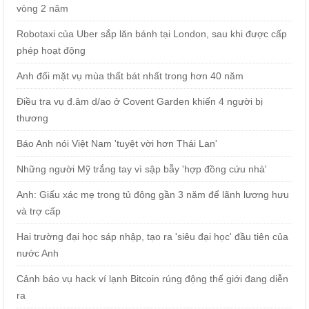
vòng 2 năm
Robotaxi của Uber sắp lăn bánh tại London, sau khi được cấp
phép hoạt động
Anh đối mặt vụ mùa thất bát nhất trong hơn 40 năm
Điều tra vụ đ.âm d/ao ở Covent Garden khiến 4 người bị
thương
Báo Anh nói Việt Nam 'tuyệt vời hơn Thái Lan'
Những người Mỹ trắng tay vì sập bẫy 'hợp đồng cứu nhà'
Anh: Giấu xác mẹ trong tủ đông gần 3 năm để lãnh lương hưu
và trợ cấp
Hai trường đại học sáp nhập, tạo ra 'siêu đại học' đầu tiên của
nước Anh
Cảnh báo vụ hack ví lạnh Bitcoin rúng động thế giới đang diễn
ra