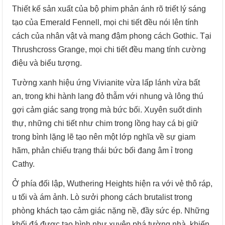
Thiết kế sản xuất của bộ phim phản ánh rõ triết lý sáng
tạo của Emerald Fennell, mọi chi tiết đều nói lên tính
cách của nhân vật và mang đậm phong cách Gothic. Tại
Thrushcross Grange, mọi chi tiết đều mang tính cường
điệu và biểu tượng.
Tường xanh hiệu ứng Vivianite vừa lấp lánh vừa bất
an, trong khi hành lang đỏ thẫm với nhung và lông thú
gợi cảm giác sang trọng mà bức bối. Xuyên suốt dinh
thự, những chi tiết như chim trong lồng hay cá bị giữ
trong bình lặng lẽ tạo nên một lớp nghĩa về sự giam
hãm, phản chiếu trạng thái bức bối đang âm ỉ trong
Cathy.
Ở phía đối lập, Wuthering Heights hiện ra với vẻ thô ráp,
u tối và ám ảnh. Lò sưởi phong cách brutalist trong
phòng khách tạo cảm giác nặng nề, đầy sức ép. Những
khối đá được tạo hình như xuyên phá tường nhà, khiến