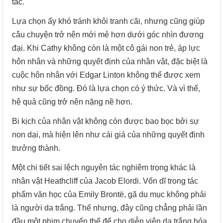
tác.
Lựa chọn ấy khó tránh khỏi tranh cãi, nhưng cũng giúp
câu chuyện trở nên mới mẻ hơn dưới góc nhìn đương
đại. Khi Cathy không còn là một cô gái non trẻ, áp lực
hôn nhân và những quyết định của nhân vật, đặc biệt là
cuộc hôn nhân với Edgar Linton không thể được xem
như sự bốc đồng. Đó là lựa chọn có ý thức. Và vì thế,
hệ quả cũng trở nên nặng nề hơn.
Bi kịch của nhân vật không còn được bao bọc bởi sự
non dại, mà hiện lên như cái giá của những quyết định
trưởng thành.
Một chi tiết sai lệch nguyên tác nghiêm trọng khác là
nhân vật Heathcliff của Jacob Elordi. Vốn dĩ trong tác
phẩm văn học của Emily Brontë, gã du mục không phải
là người da trắng. Thế nhưng, đây cũng chẳng phải lần
đầu một phim chuyển thể để cho diễn viên da trắng hóa