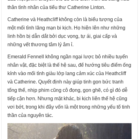
thân tình nhân của tiểu thư Catherine Linton.
Catherine và Heathcliff không còn là biểu tượng của
một mối tình lãng mạn bi kịch. Họ hiện lên như những
linh hồn bị dẫn dắt bởi dục vọng, tự ái, giai cấp và
những vết thương tâm lý âm ỉ.
Emerald Fennell không ngần ngại lược bỏ nhiều tuyến
nhân vật, đặc biệt là thế hệ sau, để hướng tiêu điểm ống
kính vào mối tình giàu lớp lang cảm xúc của Heathcliff
và Catherine. Quyết định này giúp tinh gọn bức tranh
tổng thể, nhịp phim cũng cô đọng, gọn ghẽ, có gì đó dễ
tiếp cận hơn. Nhưng mặt khác, bi kịch liên thế hệ cũng
vơi bớt, trong khi đây vốn là một trong những yếu tố tinh
thần của nguyên tác.