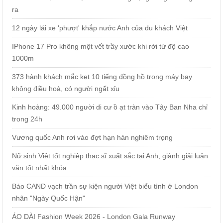
ra
12 ngày lái xe 'phượt' khắp nước Anh của du khách Việt
IPhone 17 Pro không một vết trầy xước khi rời từ độ cao
1000m
373 hành khách mắc kẹt 10 tiếng đồng hồ trong máy bay
không điều hoà, có người ngất xỉu
Kinh hoàng: 49.000 người di cư ồ ạt tràn vào Tây Ban Nha chỉ
trong 24h
Vương quốc Anh rơi vào đợt hạn hán nghiêm trọng
Nữ sinh Việt tốt nghiệp thạc sĩ xuất sắc tại Anh, giành giải luận
văn tốt nhất khóa
Báo CAND vạch trần sự kiện người Việt biểu tình ở London
nhân "Ngày Quốc Hận"
ÁO DÀI Fashion Week 2026 - London Gala Runway