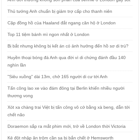
Thủ tướng Anh chuẩn bị giảm trợ cấp cho thanh niên
Cặp đồng hồ của Haaland đắt ngang căn hộ ở London
Top 11 tiệm bánh mì ngon nhất ở London
Bị bắt nhưng không bị kết án có ảnh hưởng đến hồ sơ di trú?
Huyền thoại bóng đá Anh qua đời vì di chứng đánh đầu 140
nghìn lần
"Siêu xuồng" dài 13m, chở 165 người di cư tới Anh
Tấn công lao xe vào đám đông tại Berlin khiến nhiều người
thương vong
Xót xa chàng trai Việt bị tấn công vô cớ bằng xà beng, dẫn tới
chết não
Doraemon sắp ra mắt phim mới, trở về London thời Victoria
Kẻ đột nhập ăn trộm cần sa bị bắn chết ở Hemsworth