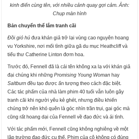
kinh điển cùng tên, với nhiều cảnh quay gợi cảm. Ảnh:
Chụp màn hình
Bản chuyển thể lắm tranh cãi
Đồi gió hú
đưa khán giả trở lại vùng cao nguyên hoang
vu Yorkshire, nơi mối tình giữa gã du mục Heathcliff và
tiểu thư Catherine Linton đơm hoa.
Trước đó, Fennell đã là cái tên không xa lạ với khán giả
đại chúng khi những
Promising Young Woman
hay
Saltburn
đều tạo được ấn tượng theo cách đặc biệt.
Các tác phẩm của nhà làm phim 40 tuổi vẫn luôn gây
tranh cãi khi người yêu kẻ ghét, nhưng điều khiến
chúng trở nên khó quên là góc nhìn trần trụi, gai góc mà
cũng rất hoang dại của Fennell về đạo đức và ái tình.
Với tác phẩm mới, Fennell cũng không nghiêng về một
lập trường đạo đức cụ thể. Phim của cô không có đúng