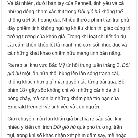
Và tất nhiên, dưới bàn tay của Fennell, tình yêu và cả
những động chạm xác thịt trong
Đồi gió hú
không thể
không ướt át, hoang dại. Nhiều thước phim trần trụi phủ
đầy phiếm tình không ngừng khiêu khích thị giác cùng trí
tưởng tượng của khán giả. Trong khi loạt chi tiết ẩn dụ
cài cắm khôn khéo lột tả mạnh mẽ cơn sốt nhục dục và
cả những khát khao chiếm hữu mang tính bản năng.
Ra rạp tại khu vực Bắc Mỹ từ hồi trung tuần tháng 2,
Đồi
gió hú
một lần nữa thổi bùng lên làn sóng tranh cãi,
không khác những gì mà nguyên tác từng trải qua. Bộ
phim 18+ gây sốc không chỉ với những cảnh da thịt
bỏng cháy, mà còn là những khám phá táo bạo của
Emerald Fennell về tình yêu và con người.
Giới chuyên môn lẫn khán giả bị chia rẽ sâu sắc, khi
nhiều ý kiến chỉ trích
Đồi gió hú
quá phô trương, trần
trụi, trong khi số khác nhận xét phim đắm say, mê hoặc