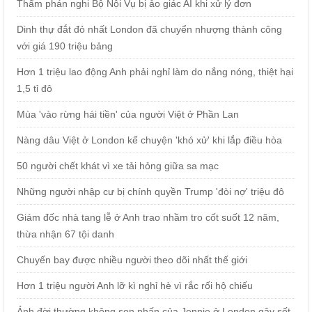
Thẩm phán nghi Bộ Nội Vụ bị ảo giác AI khi xử lý đơn
Dinh thự đắt đỏ nhất London đã chuyển nhượng thành công
với giá 190 triệu bảng
Hơn 1 triệu lao động Anh phải nghỉ làm do nắng nóng, thiệt hại
1,5 tỉ đô
Mùa 'vào rừng hái tiền' của người Việt ở Phần Lan
Nàng dâu Việt ở London kể chuyện 'khó xử' khi lắp điều hòa
50 người chết khát vì xe tải hỏng giữa sa mạc
Những người nhập cư bị chính quyền Trump 'đòi nợ' triệu đô
Giám đốc nhà tang lễ ở Anh trao nhầm tro cốt suốt 12 năm,
thừa nhận 67 tội danh
Chuyến bay được nhiều người theo dõi nhất thế giới
Hơn 1 triệu người Anh lỡ kì nghỉ hè vì rắc rối hộ chiếu
Ảnh đời thường không son phấn của Jennie ở London gây sốt