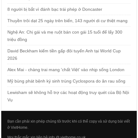
8 người bị bắt vì đánh bạc trái phép ở Doncaster
Thuyền trôi dạt 25 ngày trên biển, 143 người di cư thiệt mạng
Nghệ An: Chị gái và mẹ ruột bán con gái 15 tuổi để lấy 300
triệu đồng
David Beckham kiếm tiền gấp đôi tuyển Anh tại World Cup
2026
Alex Mai - chàng trai mang 'chất Việt' vào nhịp sống London
Mỹ bùng phát bệnh ký sinh trùng Cyclospora do ăn rau sống
Lewisham sẽ không hỗ trợ các hoạt động truy quét của Bộ Nội
Vụ
Bạn cần phải xin phép chúng tôi trước khi có thể copy và sử dụng bài viết
ở VietHome.
Mọi thắc mắc xin liên hệ info @ viethome.co.uk