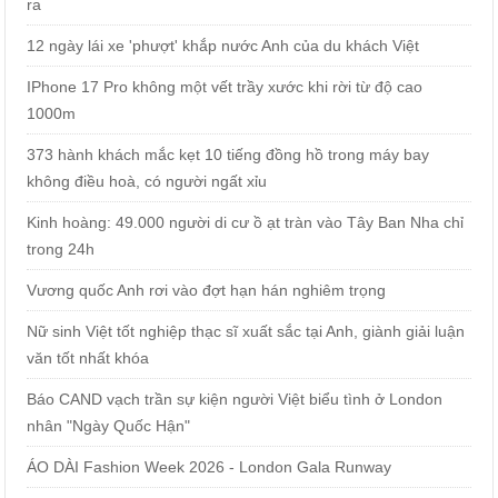
ra
12 ngày lái xe 'phượt' khắp nước Anh của du khách Việt
IPhone 17 Pro không một vết trầy xước khi rời từ độ cao
1000m
373 hành khách mắc kẹt 10 tiếng đồng hồ trong máy bay
không điều hoà, có người ngất xỉu
Kinh hoàng: 49.000 người di cư ồ ạt tràn vào Tây Ban Nha chỉ
trong 24h
Vương quốc Anh rơi vào đợt hạn hán nghiêm trọng
Nữ sinh Việt tốt nghiệp thạc sĩ xuất sắc tại Anh, giành giải luận
văn tốt nhất khóa
Báo CAND vạch trần sự kiện người Việt biểu tình ở London
nhân "Ngày Quốc Hận"
ÁO DÀI Fashion Week 2026 - London Gala Runway