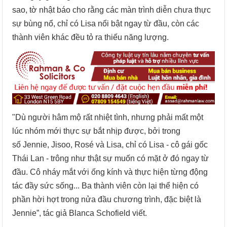
sao, tờ nhật báo cho rằng các màn trình diễn chưa thực
sự bùng nổ, chỉ có Lisa nổi bật ngay từ đầu, còn các
thành viên khác đều tỏ ra thiếu năng lượng.
"Dù người hâm mộ rất nhiệt tình, nhưng phải mất một
lúc nhóm mới thực sự bắt nhịp được, bởi trong
số Jennie, Jisoo, Rosé và Lisa, chỉ có Lisa - cô gái gốc
Thái Lan - trông như thật sự muốn có mặt ở đó ngay từ
đầu. Cô nháy mắt với ống kính và thực hiện từng động
tác đầy sức sống... Ba thành viên còn lại thể hiện có
phần hời hợt trong nửa đầu chương trình, đặc biệt là
Jennie”, tác giả Blanca Schofield viết.