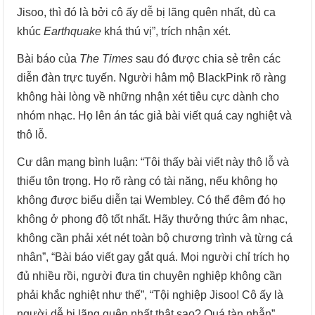
Jisoo, thì đó là bởi cô ấy dễ bị lãng quên nhất, dù ca
khúc
Earthquake
khá thú vị”, trích nhận xét.
Bài báo của
The Times
sau đó được chia sẻ trên các
diễn đàn trực tuyến. Người hâm mộ BlackPink rõ ràng
không hài lòng về những nhận xét tiêu cực dành cho
nhóm nhạc. Họ lên án tác giả bài viết quá cay nghiệt và
thô lỗ.
Cư dân mạng bình luận: “Tôi thấy bài viết này thô lỗ và
thiếu tôn trọng. Họ rõ ràng có tài năng, nếu không họ
không được biểu diễn tại Wembley. Có thể đêm đó họ
không ở phong độ tốt nhất. Hãy thưởng thức âm nhạc,
không cần phải xét nét toàn bộ chương trình và từng cá
nhân”, “Bài báo viết gay gắt quá. Mọi người chỉ trích họ
đủ nhiều rồi, người đưa tin chuyên nghiệp không cần
phải khắc nghiệt như thế”, “Tội nghiệp Jisoo! Cô ấy là
người dễ bị lãng quên nhất thật sao? Quá tàn nhẫn”,