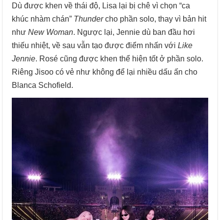
Dù được khen về thái độ, Lisa lại bị chê vì chọn “ca
khúc nhàm chán”
Thunder
cho phần solo, thay vì bản hit
như
New Woman
. Ngược lại, Jennie dù ban đầu hơi
thiếu nhiệt, về sau vẫn tạo được điểm nhấn với
Like
Jennie
. Rosé cũng được khen thể hiện tốt ở phần solo.
Riêng Jisoo có vẻ như không để lại nhiều dấu ấn cho
Blanca Schofield.