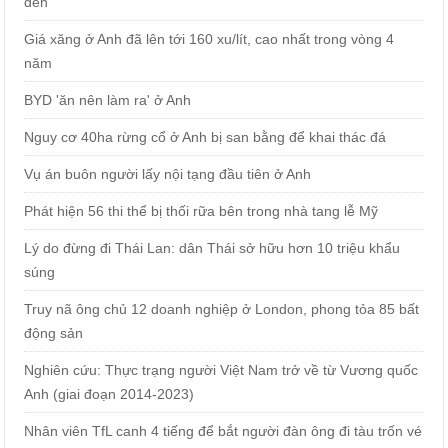
đen
Giá xăng ở Anh đã lên tới 160 xu/lít, cao nhất trong vòng 4
năm
BYD 'ăn nên làm ra' ở Anh
Nguy cơ 40ha rừng cổ ở Anh bị san bằng để khai thác đá
Vụ án buôn người lấy nội tạng đầu tiên ở Anh
Phát hiện 56 thi thể bị thối rữa bên trong nhà tang lễ Mỹ
Lý do đừng đi Thái Lan: dân Thái sở hữu hơn 10 triệu khẩu
súng
Truy nã ông chủ 12 doanh nghiệp ở London, phong tỏa 85 bất
động sản
Nghiên cứu: Thực trạng người Việt Nam trở về từ Vương quốc
Anh (giai đoạn 2014-2023)
Nhân viên TfL canh 4 tiếng để bắt người đàn ông đi tàu trốn vé