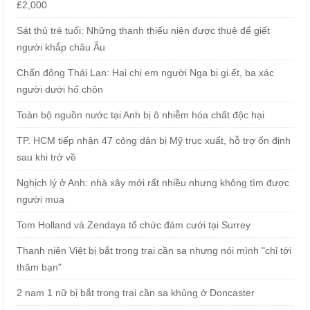
£2,000
Sát thủ trẻ tuổi: Những thanh thiếu niên được thuê để giết
người khắp châu Âu
Chấn động Thái Lan: Hai chị em người Nga bị gi.ết, ba xác
người dưới hố chôn
Toàn bộ nguồn nước tại Anh bị ô nhiễm hóa chất độc hại
TP. HCM tiếp nhận 47 công dân bị Mỹ trục xuất, hỗ trợ ổn định
sau khi trở về
Nghịch lý ở Anh: nhà xây mới rất nhiều nhưng không tìm được
người mua
Tom Holland và Zendaya tổ chức đám cưới tại Surrey
Thanh niên Việt bị bắt trong trại cần sa nhưng nói mình "chỉ tới
thăm bạn"
2 nam 1 nữ bị bắt trong trại cần sa khủng ở Doncaster