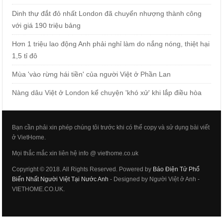
Dinh thự đắt đỏ nhất London đã chuyển nhượng thành công
với giá 190 triệu bảng
Hơn 1 triệu lao động Anh phải nghỉ làm do nắng nóng, thiệt hại
1,5 tỉ đô
Mùa 'vào rừng hái tiền' của người Việt ở Phần Lan
Nàng dâu Việt ở London kể chuyện 'khó xử' khi lắp điều hòa
Bạn cần phải xin phép chúng tôi trước khi có thể copy và sử dụng bài viết
ở VietHome.
Mọi thắc mắc xin liên hệ info @ viethome.co.uk
Copyright © 2018. All Rights Reserved. Powered by
Báo Điện Tử Phổ
Biến Nhất Người Việt Tại Nước Anh
- Designed by Người Việt ở Anh -
VIETHOME.CO.UK.