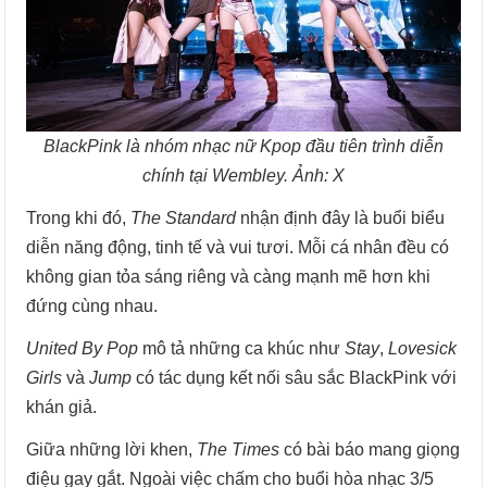
BlackPink là nhóm nhạc nữ Kpop đầu tiên trình diễn
chính tại Wembley. Ảnh: X
Trong khi đó,
The Standard
nhận định đây là buổi biểu
diễn năng động, tinh tế và vui tươi. Mỗi cá nhân đều có
không gian tỏa sáng riêng và càng mạnh mẽ hơn khi
đứng cùng nhau.
United By Pop
mô tả những ca khúc như
Stay
,
Lovesick
Girls
và
Jump
có tác dụng kết nối sâu sắc BlackPink với
khán giả.
Giữa những lời khen,
The Times
có bài báo mang giọng
điệu gay gắt. Ngoài việc chấm cho buổi hòa nhạc 3/5