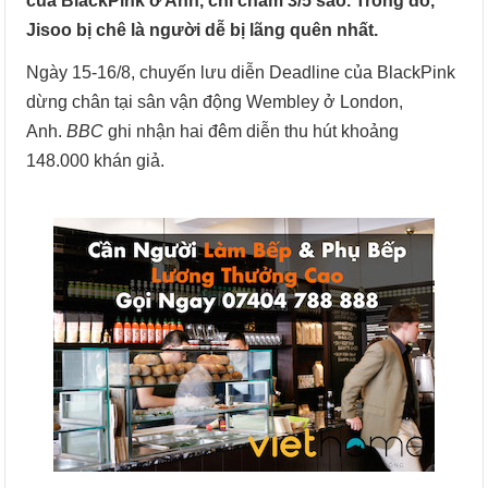
của BlackPink ở Anh, chỉ chấm 3/5 sao. Trong đó,
Jisoo bị chê là người dễ bị lãng quên nhất.
Ngày 15-16/8, chuyến lưu diễn Deadline của BlackPink
dừng chân tại sân vận động Wembley ở London,
Anh.
BBC
ghi nhận hai đêm diễn thu hút khoảng
148.000 khán giả.