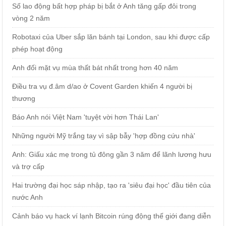
Số lao động bất hợp pháp bị bắt ở Anh tăng gấp đôi trong
vòng 2 năm
Robotaxi của Uber sắp lăn bánh tại London, sau khi được cấp
phép hoạt động
Anh đối mặt vụ mùa thất bát nhất trong hơn 40 năm
Điều tra vụ đ.âm d/ao ở Covent Garden khiến 4 người bị
thương
Báo Anh nói Việt Nam 'tuyệt vời hơn Thái Lan'
Những người Mỹ trắng tay vì sập bẫy 'hợp đồng cứu nhà'
Anh: Giấu xác mẹ trong tủ đông gần 3 năm để lãnh lương hưu
và trợ cấp
Hai trường đại học sáp nhập, tạo ra 'siêu đại học' đầu tiên của
nước Anh
Cảnh báo vụ hack ví lạnh Bitcoin rúng động thế giới đang diễn