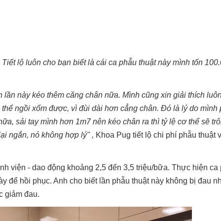
iết lộ luôn cho bạn biết là cái ca phẫu thuật này mình tốn 100.
n lần này kéo thêm căng chân nữa. Mình cũng xin giải thích luôn
 thể ngồi xổm được, vì đùi dài hơn cẳng chân. Đó là lý do mình 
ữa, sải tay mình hơn 1m7 nên kéo chân ra thì tỷ lệ cơ thể sẽ tr
lại ngắn, nó không hợp lý" ,
Khoa Pug tiết lộ chi phí phẫu thuật 
nh viện - dao động khoảng 2,5 đến 3,5 triệu/bữa. Thực hiện ca
y để hồi phục. Anh cho biết lần phẫu thuật này không bị đau n
c giảm đau.