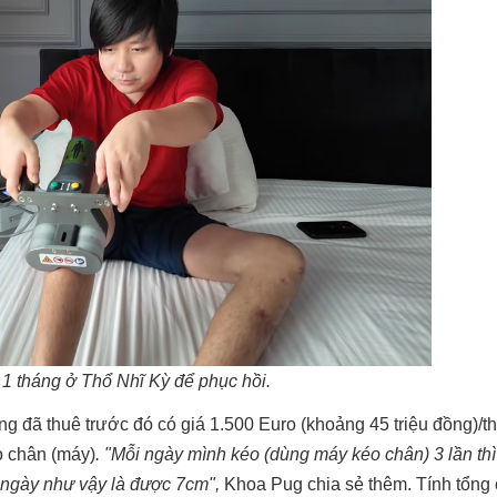
 1 tháng ở Thổ Nhĩ Kỳ để phục hồi.
g đã thuê trước đó có giá 1.500 Euro (khoảng 45 triệu đồng)/th
éo chân (máy)
. "Mỗi ngày mình kéo (dùng máy kéo chân) 3 lần th
ngày như vậy là được 7cm",
Khoa Pug chia sẻ thêm. Tính tổng 