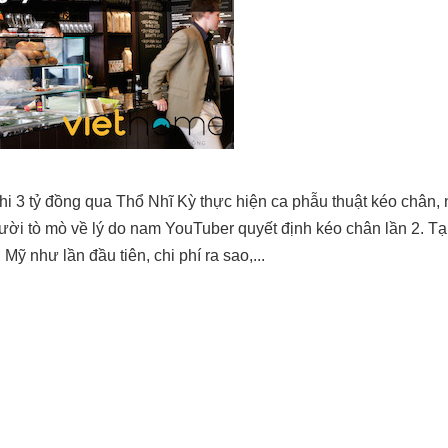
hi 3 tỷ đồng qua Thổ Nhĩ Kỳ thực hiện ca phẫu thuật kéo chân,
ời tò mò về lý do nam YouTuber quyết định kéo chân lần 2. Tại
ỹ như lần đầu tiên, chi phí ra sao,...