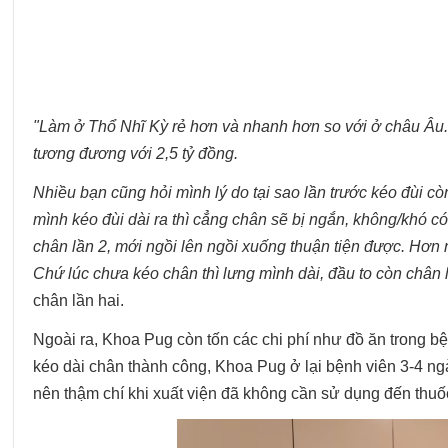
"Làm ở Thổ Nhĩ Kỳ rẻ hơn và nhanh hơn so với ở châu Âu. T
tương đương với 2,5 tỷ đồng.
Nhiều bạn cũng hỏi mình lý do tại sao lần trước kéo đùi cò
mình kéo đùi dài ra thì cẳng chân sẽ bị ngắn, không/khó có
chân lần 2, mới ngồi lên ngồi xuống thuận tiện được. Hơn n
Chứ lúc chưa kéo chân thì lưng mình dài, đầu to còn chân 
chân lần hai.
Ngoài ra, Khoa Pug còn tốn các chi phí như đồ ăn trong bệ
kéo dài chân thành công, Khoa Pug ở lại bệnh viên 3-4 ngà
nên thậm chí khi xuất viện đã không cần sử dụng đến thuố