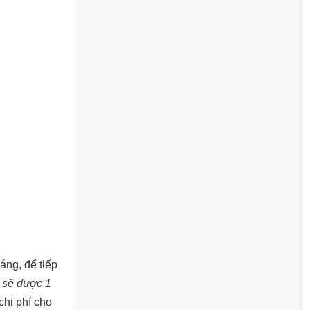
áng, để tiếp
ì sẽ được 1
chi phí cho