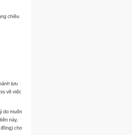
âng chiều
thành tựu
ss về việc
lý do muốn
tiên này,
 đồng) cho