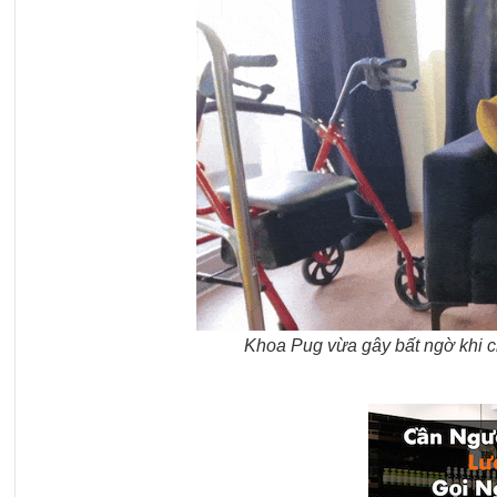
Khoa Pug vừa gây bất ngờ khi ch