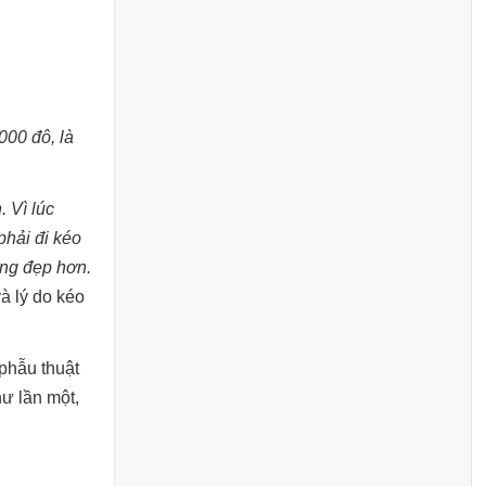
000 đô, là
. Vì lúc
phải đi kéo
ông đẹp hơn.
và lý do kéo
 phẫu thuật
hư lần một,