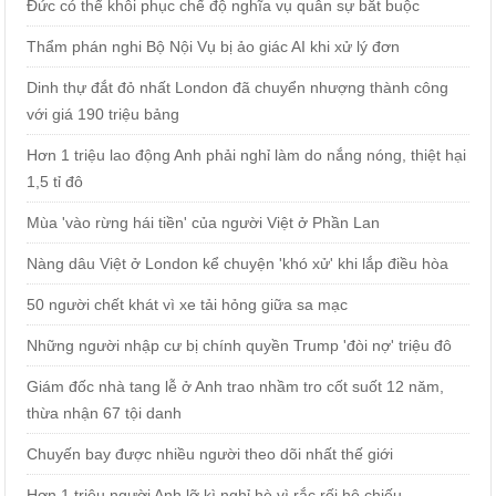
Đức có thể khôi phục chế độ nghĩa vụ quân sự bắt buộc
Thẩm phán nghi Bộ Nội Vụ bị ảo giác AI khi xử lý đơn
Dinh thự đắt đỏ nhất London đã chuyển nhượng thành công
với giá 190 triệu bảng
Hơn 1 triệu lao động Anh phải nghỉ làm do nắng nóng, thiệt hại
1,5 tỉ đô
Mùa 'vào rừng hái tiền' của người Việt ở Phần Lan
Nàng dâu Việt ở London kể chuyện 'khó xử' khi lắp điều hòa
50 người chết khát vì xe tải hỏng giữa sa mạc
Những người nhập cư bị chính quyền Trump 'đòi nợ' triệu đô
Giám đốc nhà tang lễ ở Anh trao nhầm tro cốt suốt 12 năm,
thừa nhận 67 tội danh
Chuyến bay được nhiều người theo dõi nhất thế giới
Hơn 1 triệu người Anh lỡ kì nghỉ hè vì rắc rối hộ chiếu