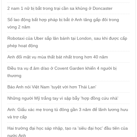
2 nam 1 nữ bị bắt trong trại cần sa khủng ở Doncaster
Số lao động bất hợp pháp bị bắt ở Anh tăng gấp đôi trong
vòng 2 năm
Robotaxi của Uber sắp lăn bánh tại London, sau khi được cấp
phép hoạt động
Anh đối mặt vụ mùa thất bát nhất trong hơn 40 năm
Điều tra vụ đ.âm d/ao ở Covent Garden khiến 4 người bị
thương
Báo Anh nói Việt Nam 'tuyệt vời hơn Thái Lan'
Những người Mỹ trắng tay vì sập bẫy 'hợp đồng cứu nhà'
Anh: Giấu xác mẹ trong tủ đông gần 3 năm để lãnh lương hưu
và trợ cấp
Hai trường đại học sáp nhập, tạo ra 'siêu đại học' đầu tiên của
nước Anh