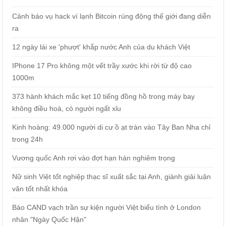
Cảnh báo vụ hack ví lạnh Bitcoin rúng động thế giới đang diễn
ra
12 ngày lái xe 'phượt' khắp nước Anh của du khách Việt
IPhone 17 Pro không một vết trầy xước khi rời từ độ cao
1000m
373 hành khách mắc kẹt 10 tiếng đồng hồ trong máy bay
không điều hoà, có người ngất xỉu
Kinh hoàng: 49.000 người di cư ồ ạt tràn vào Tây Ban Nha chỉ
trong 24h
Vương quốc Anh rơi vào đợt hạn hán nghiêm trọng
Nữ sinh Việt tốt nghiệp thạc sĩ xuất sắc tại Anh, giành giải luận
văn tốt nhất khóa
Báo CAND vạch trần sự kiện người Việt biểu tình ở London
nhân "Ngày Quốc Hận"