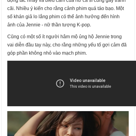
động tác nhảy và biểu cảm của nữ ca sĩ cũng gây tranh
cãi. Nhiều ý kiến cho rằng cảnh phim quá táo bạo. Một
số khán giả lo lắng phim có thể ảnh hưởng đến hình
ảnh của Jennie - nữ thần tượng K-pop.
Cũng có một số ít người hâm mộ ủng hộ Jennie trong
vai diễn đầu tay này, cho rằng những yếu tố gợi cảm đã
góp phần không nhỏ vào mạch phim.