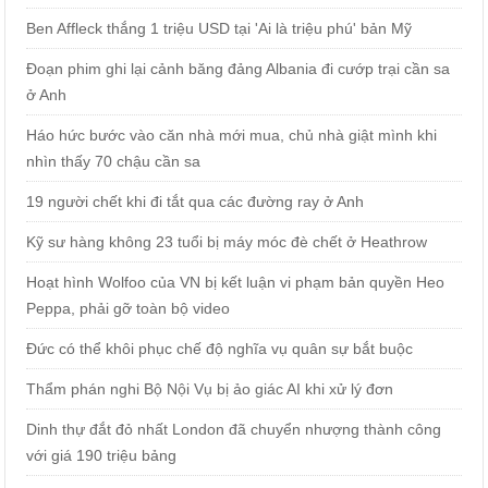
Ben Affleck thắng 1 triệu USD tại 'Ai là triệu phú' bản Mỹ
Đoạn phim ghi lại cảnh băng đảng Albania đi cướp trại cần sa
ở Anh
Háo hức bước vào căn nhà mới mua, chủ nhà giật mình khi
nhìn thấy 70 chậu cần sa
19 người chết khi đi tắt qua các đường ray ở Anh
Kỹ sư hàng không 23 tuổi bị máy móc đè chết ở Heathrow
Hoạt hình Wolfoo của VN bị kết luận vi phạm bản quyền Heo
Peppa, phải gỡ toàn bộ video
Đức có thể khôi phục chế độ nghĩa vụ quân sự bắt buộc
Thẩm phán nghi Bộ Nội Vụ bị ảo giác AI khi xử lý đơn
Dinh thự đắt đỏ nhất London đã chuyển nhượng thành công
với giá 190 triệu bảng