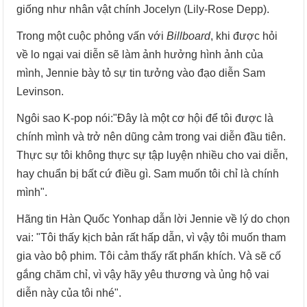
giống như nhân vật chính Jocelyn (Lily-Rose Depp).
Trong một cuộc phỏng vấn với
Billboard
, khi được hỏi
về lo ngại vai diễn sẽ làm ảnh hưởng hình ảnh của
mình, Jennie bày tỏ sự tin tưởng vào đạo diễn Sam
Levinson.
Ngôi sao K-pop nói:"Đây là một cơ hội để tôi được là
chính mình và trở nên dũng cảm trong vai diễn đầu tiên.
Thực sự tôi không thực sự tập luyện nhiều cho vai diễn,
hay chuẩn bị bất cứ điều gì. Sam muốn tôi chỉ là chính
mình".
Hãng tin Hàn Quốc Yonhap dẫn lời Jennie về lý do chọn
vai: "Tôi thấy kịch bản rất hấp dẫn, vì vậy tôi muốn tham
gia vào bộ phim. Tôi cảm thấy rất phấn khích. Và sẽ cố
gắng chăm chỉ, vì vậy hãy yêu thương và ủng hộ vai
diễn này của tôi nhé".