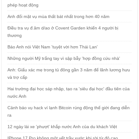
phép hoạt động
Anh đối mặt vụ mùa thất bát nhất trong hơn 40 năm
Điều tra vụ đ.âm d/ao ở Covent Garden khiến 4 người bị
thương
Báo Anh nói Việt Nam 'tuyệt vời hơn Thái Lan'
Những người Mỹ trắng tay vì sập bẫy 'hợp đồng cứu nhà'
Anh: Giấu xác mẹ trong tủ đông gần 3 năm để lãnh lương hưu
và trợ cấp
Hai trường đại học sáp nhập, tạo ra 'siêu đại học' đầu tiên của
nước Anh
Cảnh báo vụ hack ví lạnh Bitcoin rúng động thế giới đang diễn
ra
12 ngày lái xe 'phượt' khắp nước Anh của du khách Việt
IPhone 17 Pro không một vết trầy xước khi rời từ độ cao