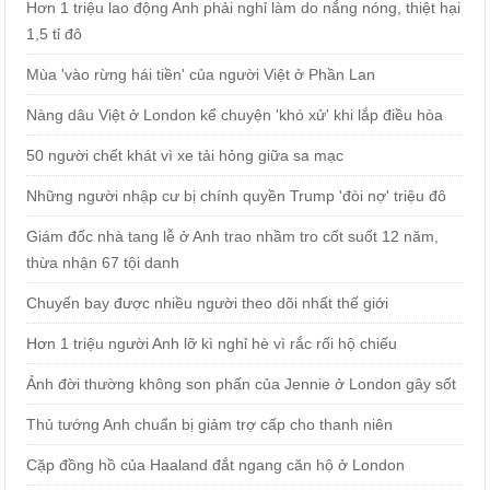
Hơn 1 triệu lao động Anh phải nghỉ làm do nắng nóng, thiệt hại
1,5 tỉ đô
Mùa 'vào rừng hái tiền' của người Việt ở Phần Lan
Nàng dâu Việt ở London kể chuyện 'khó xử' khi lắp điều hòa
50 người chết khát vì xe tải hỏng giữa sa mạc
Những người nhập cư bị chính quyền Trump 'đòi nợ' triệu đô
Giám đốc nhà tang lễ ở Anh trao nhầm tro cốt suốt 12 năm,
thừa nhận 67 tội danh
Chuyến bay được nhiều người theo dõi nhất thế giới
Hơn 1 triệu người Anh lỡ kì nghỉ hè vì rắc rối hộ chiếu
Ảnh đời thường không son phấn của Jennie ở London gây sốt
Thủ tướng Anh chuẩn bị giảm trợ cấp cho thanh niên
Cặp đồng hồ của Haaland đắt ngang căn hộ ở London