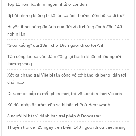
Top 11 tiệm bánh mì ngon nhất ở London
Bị bắt nhưng không bị kết án có ảnh hưởng đến hồ sơ di trú?
Huyền thoại bóng đá Anh qua đời vì di chứng đánh đầu 140
nghìn lần
"Siêu xuồng" dài 13m, chở 165 người di cư tới Anh
Tấn công lao xe vào đám đông tại Berlin khiến nhiều người
thương vong
Xót xa chàng trai Việt bị tấn công vô cớ bằng xà beng, dẫn tới
chết não
Doraemon sắp ra mắt phim mới, trở về London thời Victoria
Kẻ đột nhập ăn trộm cần sa bị bắn chết ở Hemsworth
8 người bị bắt vì đánh bạc trái phép ở Doncaster
Thuyền trôi dạt 25 ngày trên biển, 143 người di cư thiệt mạng