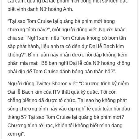
cài cắm, quảng bá tác phẩm mới trong một sự kiện đặc
biệt vinh danh Nữ hoàng Anh.
“Tại sao Tom Cruise lại quảng bá phim mới trong
chương trình này?”, một người dùng viết. Người khác
chia sẻ: “Nghĩ xem, nếu Tom Cruise không có bom tấn
sắp phát hành, liệu anh ta có đến dự Đại lễ Bạch kim
không?”. Bình luận này nhận được hồi đáp không kém
phần mỉa mai: “Bộ bạn nghĩ Đại lễ của Nữ hoàng không
phải dịp để Tom Cruise đánh bóng bản thân hả?”.
Người dùng Twitter Sharon viết: “Chương trình kỷ niệm
Đại lễ Bạch kim của ITV thật quá kỳ quặc. Tôi còn
chẳng biết nó đã được tổ chức. Tại sao họ không phát
sóng chương trình này vào dịp nghỉ lễ cuối tuần hồi đầu
tháng 5? Tại sao Tom Cruise lại quảng bá phim mới?
Chương trình rời rạc, khiến tôi không biết mình đang
xem gì”.