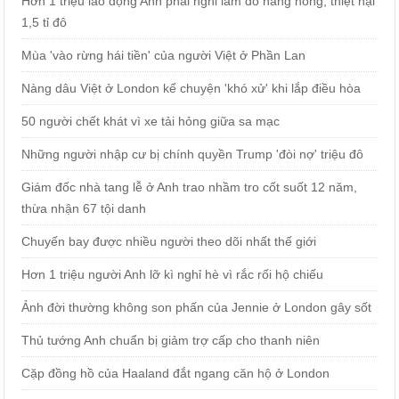
Hơn 1 triệu lao động Anh phải nghỉ làm do nắng nóng, thiệt hại
1,5 tỉ đô
Mùa 'vào rừng hái tiền' của người Việt ở Phần Lan
Nàng dâu Việt ở London kể chuyện 'khó xử' khi lắp điều hòa
50 người chết khát vì xe tải hỏng giữa sa mạc
Những người nhập cư bị chính quyền Trump 'đòi nợ' triệu đô
Giám đốc nhà tang lễ ở Anh trao nhầm tro cốt suốt 12 năm,
thừa nhận 67 tội danh
Chuyến bay được nhiều người theo dõi nhất thế giới
Hơn 1 triệu người Anh lỡ kì nghỉ hè vì rắc rối hộ chiếu
Ảnh đời thường không son phấn của Jennie ở London gây sốt
Thủ tướng Anh chuẩn bị giảm trợ cấp cho thanh niên
Cặp đồng hồ của Haaland đắt ngang căn hộ ở London