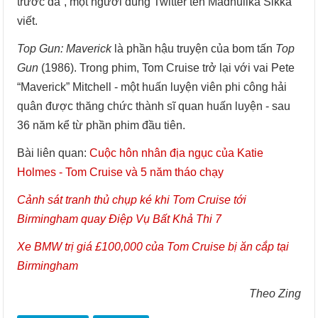
trước đã”, một người dùng Twitter tên Madhulika Sikka
viết.
Top Gun: Maverick
là phần hậu truyện của bom tấn
Top
Gun
(1986). Trong phim, Tom Cruise trở lại với vai Pete
“Maverick” Mitchell - một huấn luyện viên phi công hải
quân được thăng chức thành sĩ quan huấn luyện - sau
36 năm kể từ phần phim đầu tiên.
Bài liên quan:
Cuộc hôn nhân địa ngục của Katie
Holmes - Tom Cruise và 5 năm tháo chạy
Cảnh sát tranh thủ chụp ké khi Tom Cruise tới
Birmingham quay Điệp Vụ Bất Khả Thi 7
Xe BMW trị giá £100,000 của Tom Cruise bị ăn cắp tại
Birmingham
Theo Zing