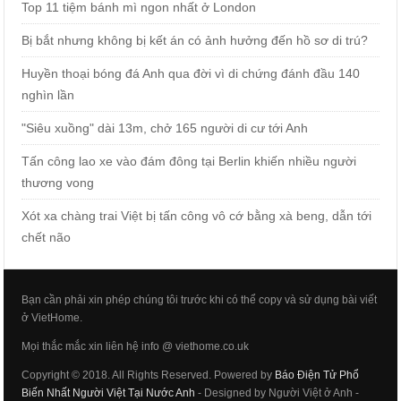
Top 11 tiệm bánh mì ngon nhất ở London
Bị bắt nhưng không bị kết án có ảnh hưởng đến hồ sơ di trú?
Huyền thoại bóng đá Anh qua đời vì di chứng đánh đầu 140
nghìn lần
"Siêu xuồng" dài 13m, chở 165 người di cư tới Anh
Tấn công lao xe vào đám đông tại Berlin khiến nhiều người
thương vong
Xót xa chàng trai Việt bị tấn công vô cớ bằng xà beng, dẫn tới
chết não
Bạn cần phải xin phép chúng tôi trước khi có thể copy và sử dụng bài viết
ở VietHome.
Mọi thắc mắc xin liên hệ info @ viethome.co.uk
Copyright © 2018. All Rights Reserved. Powered by
Báo Điện Tử Phổ
Biến Nhất Người Việt Tại Nước Anh
- Designed by Người Việt ở Anh -