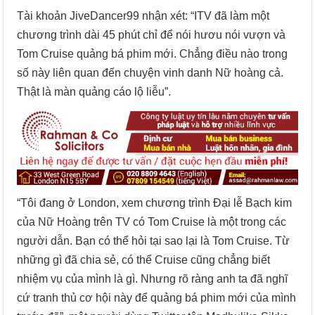
Tài khoản JiveDancer99 nhận xét: “ITV đã làm một
chương trình dài 45 phút chỉ để nói hươu nói vượn và
Tom Cruise quảng bá phim mới. Chẳng điều nào trong
số này liên quan đến chuyện vinh danh Nữ hoàng cả.
Thật là màn quảng cáo lộ liễu”.
“Tôi đang ở London, xem chương trình Đại lễ Bạch kim
của Nữ Hoàng trên TV có Tom Cruise là một trong các
người dẫn. Bạn có thể hỏi tại sao lại là Tom Cruise. Từ
những gì đã chia sẻ, có thể Cruise cũng chẳng biết
nhiệm vụ của mình là gì. Nhưng rõ ràng anh ta đã nghĩ
cứ tranh thủ cơ hội này để quảng bá phim mới của mình