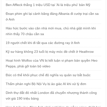
Ben Affleck thắng 1 triệu USD tại 'Ai là triệu phú' bản Mỹ
Đoạn phim ghi lại cảnh băng đảng Albania đi cướp trại cần sa
ở Anh
Háo hức bước vào căn nhà mới mua, chủ nhà giật mình khi
nhìn thấy 70 chậu cần sa
19 người chết khi đi tắt qua các đường ray ở Anh
Kỹ sư hàng không 23 tuổi bị máy móc đè chết ở Heathrow
Hoạt hình Wolfoo của VN bị kết luận vi phạm bản quyền Heo
Peppa, phải gỡ toàn bộ video
Đức có thể khôi phục chế độ nghĩa vụ quân sự bắt buộc
Thẩm phán nghi Bộ Nội Vụ bị ảo giác AI khi xử lý đơn
Dinh thự đắt đỏ nhất London đã chuyển nhượng thành công
với giá 190 triệu bảng