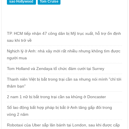
sao Hollywood
Tom Cruise
TP. HCM tiếp nhận 47 công dân bị Mỹ trục xuất, hỗ trợ ổn định
sau khi trở về
Nghịch lý ở Anh: nhà xây mới rất nhiều nhưng không tìm được
người mua
Tom Holland và Zendaya tổ chức đám cưới tại Surrey
Thanh niên Việt bị bắt trong trại cần sa nhưng nói mình "chỉ tới
thăm bạn"
2 nam 1 nữ bị bắt trong trại cần sa khủng ở Doncaster
Số lao động bất hợp pháp bị bắt ở Anh tăng gấp đôi trong
vòng 2 năm
Robotaxi của Uber sắp lăn bánh tại London, sau khi được cấp