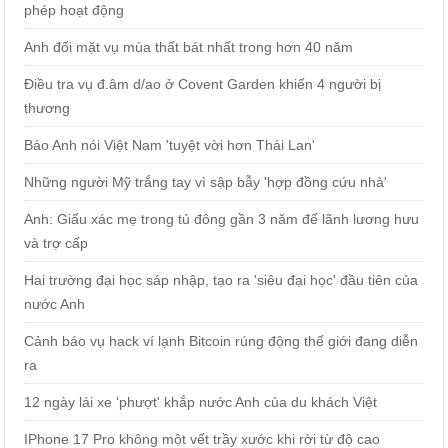
phép hoạt động
Anh đối mặt vụ mùa thất bát nhất trong hơn 40 năm
Điều tra vụ đ.âm d/ao ở Covent Garden khiến 4 người bị
thương
Báo Anh nói Việt Nam 'tuyệt vời hơn Thái Lan'
Những người Mỹ trắng tay vì sập bẫy 'hợp đồng cứu nhà'
Anh: Giấu xác mẹ trong tủ đông gần 3 năm để lãnh lương hưu
và trợ cấp
Hai trường đại học sáp nhập, tạo ra 'siêu đại học' đầu tiên của
nước Anh
Cảnh báo vụ hack ví lạnh Bitcoin rúng động thế giới đang diễn
ra
12 ngày lái xe 'phượt' khắp nước Anh của du khách Việt
IPhone 17 Pro không một vết trầy xước khi rời từ độ cao