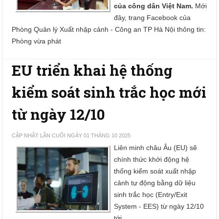
của công dân Việt Nam.
Mới
đây, trang Facebook của
Phòng Quản lý Xuất nhập cảnh - Công an TP Hà Nội thông tin:
Phòng vừa phát
EU triển khai hệ thống
kiểm soát sinh trắc học mới
từ ngày 12/10
CẬP NHẬT LẦN CUỐI NGÀY 01 THÁNG 10 2025
Liên minh châu Âu (EU) sẽ
chính thức khởi động hệ
thống kiểm soát xuất nhập
cảnh tự động bằng dữ liệu
sinh trắc học (Entry/Exit
System - EES) từ ngày 12/10
tới.