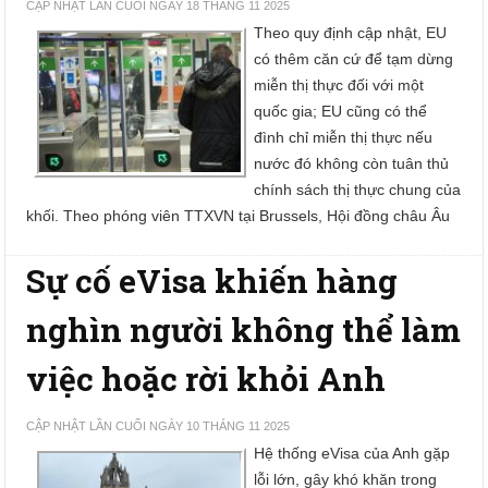
CẬP NHẬT LẦN CUỐI NGÀY 18 THÁNG 11 2025
Theo quy định cập nhật, EU
có thêm căn cứ để tạm dừng
miễn thị thực đối với một
quốc gia; EU cũng có thể
đình chỉ miễn thị thực nếu
nước đó không còn tuân thủ
chính sách thị thực chung của
khối. Theo phóng viên TTXVN tại Brussels, Hội đồng châu Âu
Sự cố eVisa khiến hàng
nghìn người không thể làm
việc hoặc rời khỏi Anh
CẬP NHẬT LẦN CUỐI NGÀY 10 THÁNG 11 2025
Hệ thống eVisa của Anh gặp
lỗi lớn, gây khó khăn trong