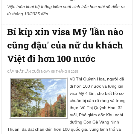
Việc triển khai hệ thống kiểm soát sinh trắc học mới sẽ diễn ra
từ tháng 10/2025 đến
Bí kíp xin visa Mỹ 'lần nào
cũng đậu' của nữ du khách
Việt đi hơn 100 nước
CẬP NHẬT LẦN CUỐI NGÀY 08 THÁNG 8 2025
Vũ Thị Quỳnh Hoa, người đã
đi hơn 100 nước và từng xin
visa Mỹ 4 lần, cho biết hồ sơ
chuẩn bị cần rõ ràng và trung
thực. Vũ Thị Quỳnh Hoa, 32
tuổi, Phó giám đốc Khu nghỉ
dưỡng Con Gà Vàng Ninh
Thuận, đã đặt chân đến hơn 100 quốc gia, vùng lãnh thổ và