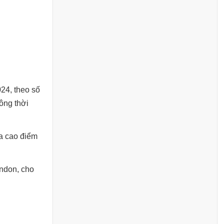
024, theo số
ông thời
ữa cao điểm
ondon, cho