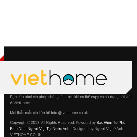
Bạn cần phải xin phép chúng tôi trước khi có thể copy và sử dụng bài viết
ở VietHome.
Mọi thắc mắc xin liên hệ info @ viethome.co.uk
Copyright © 2018. All Rights Reserved. Powered by
Báo Điện Tử Phổ
Biến Nhất Người Việt Tại Nước Anh
- Designed by Người Việt ở Anh -
VIETHOME.CO.UK.