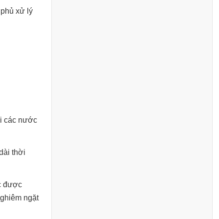
 phủ xử lý
ại các nước
dài thời
ức được
nghiêm ngặt