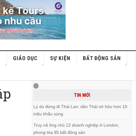
S
GIÁO DỤC
SỰ KIỆN
BẤT ĐỘNG SẢN
ập
TIN MỚI
?
Lý do đừng đi Thái Lan: dân Thái sở hữu hơn 10
triệu khẩu súng
Truy nã ông chủ 12 doanh nghiệp ở London,
phong tỏa 85 bất động sản