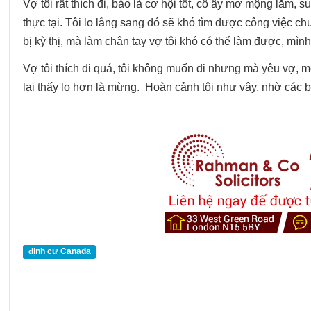
Vợ tôi rất thích đi, bảo là cơ hội tốt, cô ấy mơ mộng lắm, 
thực tại. Tôi lo lắng sang đó sẽ khó tìm được công việc ch
bị kỳ thị, mà làm chân tay vợ tôi khó có thể làm được, mình 
Vợ tôi thích đi quá, tôi không muốn đi nhưng mà yêu vợ, m
lại thấy lo hơn là mừng. Hoàn cảnh tôi như vậy, nhờ các b
định cư Canada