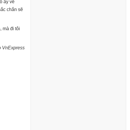
cô ấy về
chắc chắn sẽ
 mà đi tôi
o VnExpress