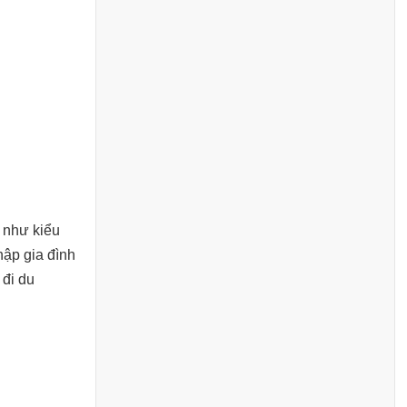
à như kiểu
hập gia đình
 đi du