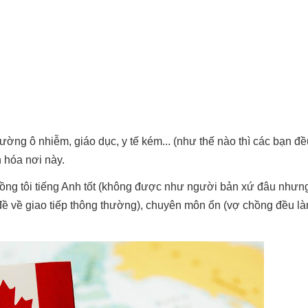
ờng ô nhiễm, giáo dục, y tế kém... (như thế nào thì các bạn đều 
n hóa nơi này.
hồng tôi tiếng Anh tốt (không được như người bản xứ đâu nhưng
ề về giao tiếp thông thường), chuyên môn ổn (vợ chồng đều l