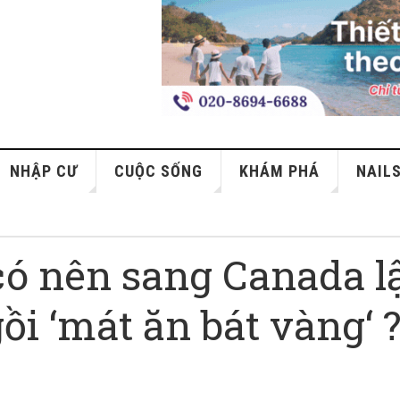
NHẬP CƯ
CUỘC SỐNG
KHÁM PHÁ
NAIL
 có nên sang Canada l
i ‘mát ăn bát vàng‘ 