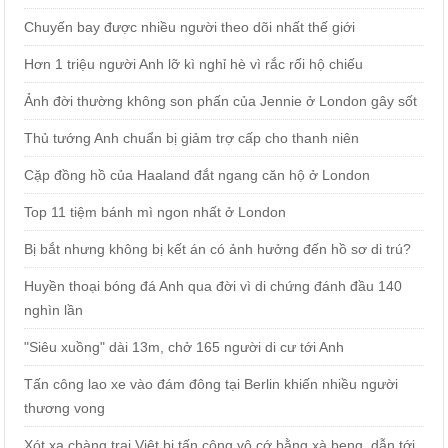
Chuyến bay được nhiều người theo dõi nhất thế giới
Hơn 1 triệu người Anh lỡ kì nghỉ hè vì rắc rối hộ chiếu
Ảnh đời thường không son phấn của Jennie ở London gây sốt
Thủ tướng Anh chuẩn bị giảm trợ cấp cho thanh niên
Cặp đồng hồ của Haaland đắt ngang căn hộ ở London
Top 11 tiệm bánh mì ngon nhất ở London
Bị bắt nhưng không bị kết án có ảnh hưởng đến hồ sơ di trú?
Huyền thoại bóng đá Anh qua đời vì di chứng đánh đầu 140
nghìn lần
"Siêu xuồng" dài 13m, chở 165 người di cư tới Anh
Tấn công lao xe vào đám đông tại Berlin khiến nhiều người
thương vong
Xót xa chàng trai Việt bị tấn công vô cớ bằng xà beng, dẫn tới