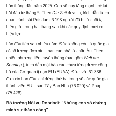
bốn tháng đầu năm 2025. Con số này tăng mạnh trở lại
bắt đầu từ tháng 5. Theo
Die Zeit
đưa tin, trích dẫn từ cơ
quan cảnh sát Potsdam, 6.193 người đã bị từ chối tại
biên giới trong hai tháng sau khi các quy định mới có
hiệu lực .
Lần đầu tiên sau nhiều năm, Đức không còn là quốc gia
có số lượng đơn xin tị nạn cao nhất ở châu Âu. Theo
nhiều phương tiện truyền thông (bao gồm
Welt am
Sonntag
), trích dẫn một báo cáo chưa từng được công
bố của Cơ quan tị nạn EU (EUAA), Đức, với 61.336
đơn xin ban đầu, chỉ đứng thứ ba trong số các quốc gia
thành viên EU – sau Tây Ban Nha (76.020) và Pháp
(75.428).
Bộ trưởng Nội vụ Dobrindt: “Những con số chứng
minh sự thành công”