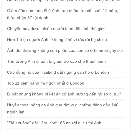
Giám đốc nhà tang lễ ở Anh trao nhầm tro cốt suốt 12 năm,
thừa nhận 67 tội danh
Chuyến bay được nhiều người theo dõi nhất thế giới
Hơn 1 triệu người Anh lỡ kì nghỉ hè vì rắc rối hộ chiếu
Ảnh đời thường không son phấn của Jennie ở London gây sốt
Thủ tướng Anh chuẩn bị giảm trợ cấp cho thanh niên
Cặp đồng hồ của Haaland đắt ngang căn hộ ở London
Top 11 tiệm bánh mì ngon nhất ở London
Bị bắt nhưng không bị kết án có ảnh hưởng đến hồ sơ di trú?
Huyền thoại bóng đá Anh qua đời vì di chứng đánh đầu 140
nghìn lần
"Siêu xuồng" dài 13m, chở 165 người di cư tới Anh