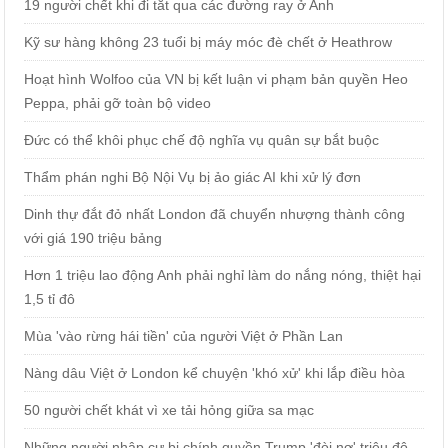
19 người chết khi đi tắt qua các đường ray ở Anh
Kỹ sư hàng không 23 tuổi bị máy móc đè chết ở Heathrow
Hoạt hình Wolfoo của VN bị kết luận vi phạm bản quyền Heo
Peppa, phải gỡ toàn bộ video
Đức có thể khôi phục chế độ nghĩa vụ quân sự bắt buộc
Thẩm phán nghi Bộ Nội Vụ bị ảo giác AI khi xử lý đơn
Dinh thự đắt đỏ nhất London đã chuyển nhượng thành công
với giá 190 triệu bảng
Hơn 1 triệu lao động Anh phải nghỉ làm do nắng nóng, thiệt hại
1,5 tỉ đô
Mùa 'vào rừng hái tiền' của người Việt ở Phần Lan
Nàng dâu Việt ở London kể chuyện 'khó xử' khi lắp điều hòa
50 người chết khát vì xe tải hỏng giữa sa mạc
Những người nhập cư bị chính quyền Trump 'đòi nợ' triệu đô