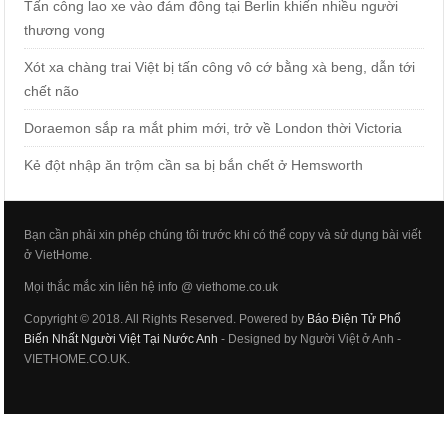
Tấn công lao xe vào đám đông tại Berlin khiến nhiều người
thương vong
Xót xa chàng trai Việt bị tấn công vô cớ bằng xà beng, dẫn tới
chết não
Doraemon sắp ra mắt phim mới, trở về London thời Victoria
Kẻ đột nhập ăn trộm cần sa bị bắn chết ở Hemsworth
Bạn cần phải xin phép chúng tôi trước khi có thể copy và sử dụng bài viết
ở VietHome.
Mọi thắc mắc xin liên hệ info @ viethome.co.uk
Copyright © 2018. All Rights Reserved. Powered by
Báo Điện Tử Phổ
Biến Nhất Người Việt Tại Nước Anh
- Designed by Người Việt ở Anh -
VIETHOME.CO.UK.