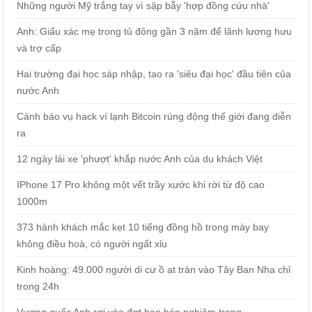
Những người Mỹ trắng tay vì sập bẫy 'hợp đồng cứu nhà'
Anh: Giấu xác mẹ trong tủ đông gần 3 năm để lãnh lương hưu
và trợ cấp
Hai trường đại học sáp nhập, tạo ra 'siêu đại học' đầu tiên của
nước Anh
Cảnh báo vụ hack ví lạnh Bitcoin rúng động thế giới đang diễn
ra
12 ngày lái xe 'phượt' khắp nước Anh của du khách Việt
IPhone 17 Pro không một vết trầy xước khi rời từ độ cao
1000m
373 hành khách mắc kẹt 10 tiếng đồng hồ trong máy bay
không điều hoà, có người ngất xỉu
Kinh hoàng: 49.000 người di cư ồ ạt tràn vào Tây Ban Nha chỉ
trong 24h
Vương quốc Anh rơi vào đợt hạn hán nghiêm trọng