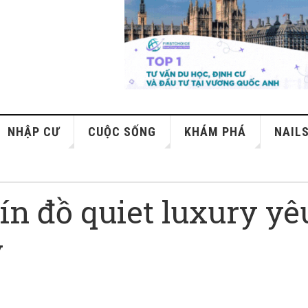
NHẬP CƯ
CUỘC SỐNG
KHÁM PHÁ
NAIL
ín đồ quiet luxury yê
y