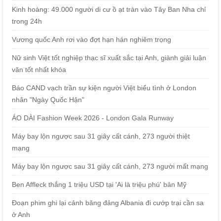
Kinh hoàng: 49.000 người di cư ồ ạt tràn vào Tây Ban Nha chỉ
trong 24h
Vương quốc Anh rơi vào đợt hạn hán nghiêm trọng
Nữ sinh Việt tốt nghiệp thạc sĩ xuất sắc tại Anh, giành giải luận
văn tốt nhất khóa
Báo CAND vạch trần sự kiện người Việt biểu tình ở London
nhân "Ngày Quốc Hận"
ÁO DÀI Fashion Week 2026 - London Gala Runway
Máy bay lộn ngược sau 31 giây cất cánh, 273 người thiệt
mạng
Máy bay lộn ngược sau 31 giây cất cánh, 273 người mất mạng
Ben Affleck thắng 1 triệu USD tại 'Ai là triệu phú' bản Mỹ
Đoạn phim ghi lại cảnh băng đảng Albania đi cướp trại cần sa
ở Anh