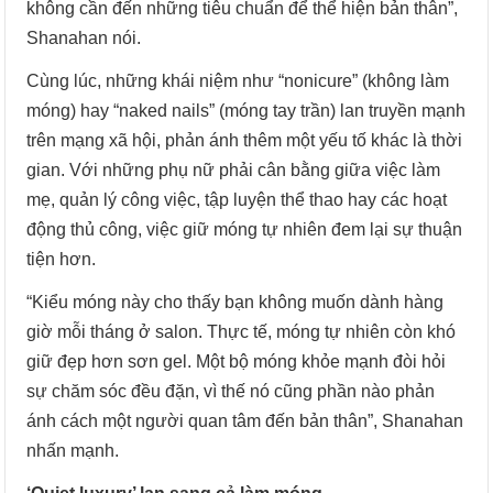
không cần đến những tiêu chuẩn để thể hiện bản thân”,
Shanahan nói.
Cùng lúc, những khái niệm như “nonicure” (không làm
móng) hay “naked nails” (móng tay trần) lan truyền mạnh
trên mạng xã hội, phản ánh thêm một yếu tố khác là thời
gian. Với những phụ nữ phải cân bằng giữa việc làm
mẹ, quản lý công việc, tập luyện thể thao hay các hoạt
động thủ công, việc giữ móng tự nhiên đem lại sự thuận
tiện hơn.
“Kiểu móng này cho thấy bạn không muốn dành hàng
giờ mỗi tháng ở salon. Thực tế, móng tự nhiên còn khó
giữ đẹp hơn sơn gel. Một bộ móng khỏe mạnh đòi hỏi
sự chăm sóc đều đặn, vì thế nó cũng phần nào phản
ánh cách một người quan tâm đến bản thân”, Shanahan
nhấn mạnh.