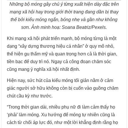
Những bộ móng gây chú ý từng xuất hiện dày đặc trên
mạng xã hội hay trong giới thời trang đang dần bị thay
thế bởi kiểu móng ngắn, bóng nhẹ và gần như không
sơn. Ảnh minh hoạ: Soana Beatriz/Pexels.
Khi mạng xã hội phát triển mạnh, bộ móng từng là một
dạng “xây dựng thương hiệu cá nhân” ở quy mô nhỏ,
thể hiện gu thẩm mỹ và quan trọng hơn cả là thời gian,
tiền bạc để duy trì nó. Ngay cả công đoạn chăm sóc
cũng mang ý nghĩa xã hội nhất định.
Hiện nay, sức hút của kiểu móng tối giản nằm ở cảm
giác người sở hữu không còn bị cuốn vào guồng chăm
chút cầu kỳ như trước.
“Trong thời gian dài, nhiều phụ nữ đi làm cảm thấy họ
‘phải’ làm móng. Xu hướng để móng tự nhiên cũng là
cách từ chối áp lực đó, như một lời khẳng định rằng họ