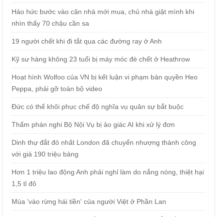
Háo hức bước vào căn nhà mới mua, chủ nhà giật mình khi
nhìn thấy 70 chậu cần sa
19 người chết khi đi tắt qua các đường ray ở Anh
Kỹ sư hàng không 23 tuổi bị máy móc đè chết ở Heathrow
Hoạt hình Wolfoo của VN bị kết luận vi phạm bản quyền Heo
Peppa, phải gỡ toàn bộ video
Đức có thể khôi phục chế độ nghĩa vụ quân sự bắt buộc
Thẩm phán nghi Bộ Nội Vụ bị ảo giác AI khi xử lý đơn
Dinh thự đắt đỏ nhất London đã chuyển nhượng thành công
với giá 190 triệu bảng
Hơn 1 triệu lao động Anh phải nghỉ làm do nắng nóng, thiệt hại
1,5 tỉ đô
Mùa 'vào rừng hái tiền' của người Việt ở Phần Lan