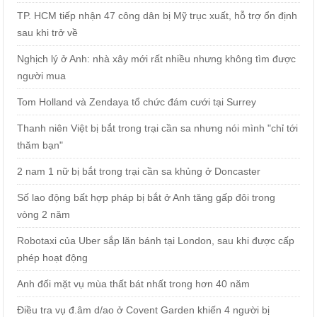
TP. HCM tiếp nhận 47 công dân bị Mỹ trục xuất, hỗ trợ ổn định
sau khi trở về
Nghịch lý ở Anh: nhà xây mới rất nhiều nhưng không tìm được
người mua
Tom Holland và Zendaya tổ chức đám cưới tại Surrey
Thanh niên Việt bị bắt trong trại cần sa nhưng nói mình "chỉ tới
thăm bạn"
2 nam 1 nữ bị bắt trong trại cần sa khủng ở Doncaster
Số lao động bất hợp pháp bị bắt ở Anh tăng gấp đôi trong
vòng 2 năm
Robotaxi của Uber sắp lăn bánh tại London, sau khi được cấp
phép hoạt động
Anh đối mặt vụ mùa thất bát nhất trong hơn 40 năm
Điều tra vụ đ.âm d/ao ở Covent Garden khiến 4 người bị