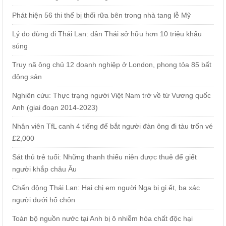
Phát hiện 56 thi thể bị thối rữa bên trong nhà tang lễ Mỹ
Lý do đừng đi Thái Lan: dân Thái sở hữu hơn 10 triệu khẩu
súng
Truy nã ông chủ 12 doanh nghiệp ở London, phong tỏa 85 bất
động sản
Nghiên cứu: Thực trạng người Việt Nam trở về từ Vương quốc
Anh (giai đoạn 2014-2023)
Nhân viên TfL canh 4 tiếng để bắt người đàn ông đi tàu trốn vé
£2,000
Sát thủ trẻ tuổi: Những thanh thiếu niên được thuê để giết
người khắp châu Âu
Chấn động Thái Lan: Hai chị em người Nga bị gi.ết, ba xác
người dưới hố chôn
Toàn bộ nguồn nước tại Anh bị ô nhiễm hóa chất độc hại