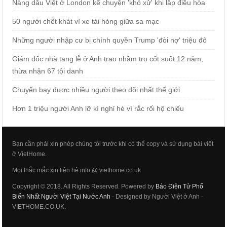
Nàng dâu Việt ở London kể chuyện 'khó xử' khi lắp điều hòa
50 người chết khát vì xe tải hỏng giữa sa mạc
Những người nhập cư bị chính quyền Trump 'đòi nợ' triệu đô
Giám đốc nhà tang lễ ở Anh trao nhầm tro cốt suốt 12 năm,
thừa nhận 67 tội danh
Chuyến bay được nhiều người theo dõi nhất thế giới
Hơn 1 triệu người Anh lỡ kì nghỉ hè vì rắc rối hộ chiếu
Bạn cần phải xin phép chúng tôi trước khi có thể copy và sử dụng bài viết
ở VietHome.
Mọi thắc mắc xin liên hệ info @ viethome.co.uk
Copyright © 2018. All Rights Reserved. Powered by
Báo Điện Tử Phổ
Biến Nhất Người Việt Tại Nước Anh
- Designed by Người Việt ở Anh -
VIETHOME.CO.UK.