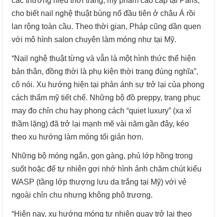
các thương hiệu thời trang, mỹ phẩm cao cấp tại Paris,
cho biết nail nghệ thuật bùng nổ đầu tiên ở châu Á rồi
lan rộng toàn cầu. Theo thời gian, Pháp cũng dần quen
với mô hình salon chuyên làm móng như tại Mỹ.
“Nail nghệ thuật từng và vẫn là một hình thức thể hiện
bản thân, đồng thời là phụ kiện thời trang đúng nghĩa”,
cô nói. Xu hướng hiện tại phản ánh sự trở lại của phong
cách thẩm mỹ tiết chế. Những bộ đồ preppy, trang phục
may đo chỉn chu hay phong cách “quiet luxury” (xa xỉ
thầm lặng) đã trở lại mạnh mẽ vài năm gần đây, kéo
theo xu hướng làm móng tối giản hơn.
Những bộ móng ngắn, gọn gàng, phủ lớp hồng trong
suốt hoặc để tự nhiên gợi nhớ hình ảnh chăm chút kiểu
WASP (tầng lớp thượng lưu da trắng tại Mỹ) với vẻ
ngoài chỉn chu nhưng không phô trương.
“Hiện nay, xu hướng móng tự nhiên quay trở lại theo