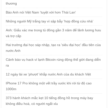
thương
Báo Anh nói Việt Nam 'tuyệt vời hơn Thái Lan'
Những người Mỹ trắng tay vì sập bẫy 'hợp đồng cứu nhà'
Anh: Giấu xác mẹ trong tủ đông gần 3 năm để lãnh lương hưu
và trợ cấp
Hai trường đại học sáp nhập, tạo ra 'siêu đại học' đầu tiên của
nước Anh
Cảnh báo vụ hack ví lạnh Bitcoin rúng động thế giới đang diễn
ra
12 ngày lái xe 'phượt' khắp nước Anh của du khách Việt
IPhone 17 Pro không một vết trầy xước khi rời từ độ cao
1000m
373 hành khách mắc kẹt 10 tiếng đồng hồ trong máy bay
không điều hoà, có người ngất xỉu