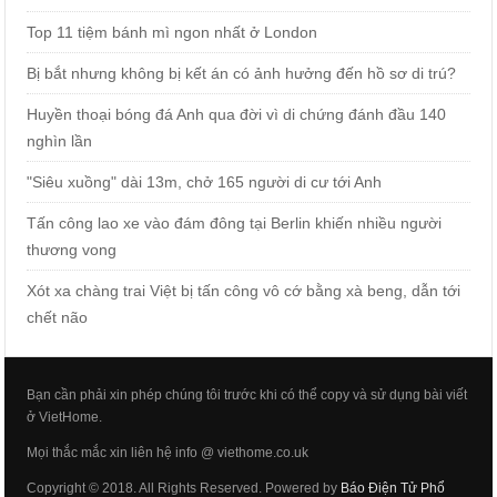
Top 11 tiệm bánh mì ngon nhất ở London
Bị bắt nhưng không bị kết án có ảnh hưởng đến hồ sơ di trú?
Huyền thoại bóng đá Anh qua đời vì di chứng đánh đầu 140
nghìn lần
"Siêu xuồng" dài 13m, chở 165 người di cư tới Anh
Tấn công lao xe vào đám đông tại Berlin khiến nhiều người
thương vong
Xót xa chàng trai Việt bị tấn công vô cớ bằng xà beng, dẫn tới
chết não
Bạn cần phải xin phép chúng tôi trước khi có thể copy và sử dụng bài viết
ở VietHome.
Mọi thắc mắc xin liên hệ info @ viethome.co.uk
Copyright © 2018. All Rights Reserved. Powered by
Báo Điện Tử Phổ