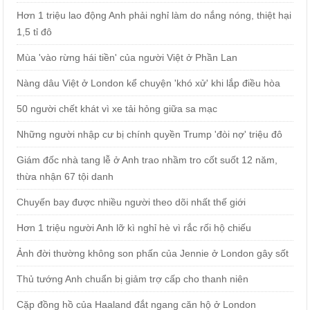
Hơn 1 triệu lao động Anh phải nghỉ làm do nắng nóng, thiệt hại
1,5 tỉ đô
Mùa 'vào rừng hái tiền' của người Việt ở Phần Lan
Nàng dâu Việt ở London kể chuyện 'khó xử' khi lắp điều hòa
50 người chết khát vì xe tải hỏng giữa sa mạc
Những người nhập cư bị chính quyền Trump 'đòi nợ' triệu đô
Giám đốc nhà tang lễ ở Anh trao nhầm tro cốt suốt 12 năm,
thừa nhận 67 tội danh
Chuyến bay được nhiều người theo dõi nhất thế giới
Hơn 1 triệu người Anh lỡ kì nghỉ hè vì rắc rối hộ chiếu
Ảnh đời thường không son phấn của Jennie ở London gây sốt
Thủ tướng Anh chuẩn bị giảm trợ cấp cho thanh niên
Cặp đồng hồ của Haaland đắt ngang căn hộ ở London