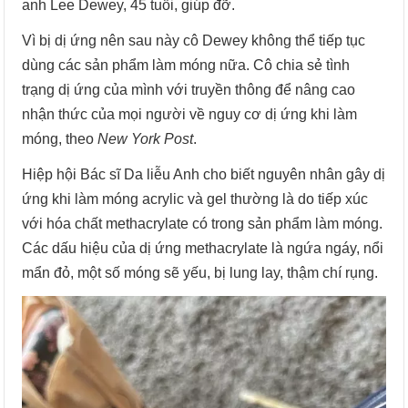
anh Lee Dewey, 45 tuổi, giúp đỡ.
Vì bị dị ứng nên sau này cô Dewey không thể tiếp tục
dùng các sản phẩm làm móng nữa. Cô chia sẻ tình
trạng dị ứng của mình với truyền thông để nâng cao
nhận thức của mọi người về nguy cơ dị ứng khi làm
móng, theo
New York Post
.
Hiệp hội Bác sĩ Da liễu Anh cho biết nguyên nhân gây dị
ứng khi làm móng acrylic và gel thường là do tiếp xúc
với hóa chất methacrylate có trong sản phẩm làm móng.
Các dấu hiệu của dị ứng methacrylate là ngứa ngáy, nổi
mẩn đỏ, một số móng sẽ yếu, bị lung lay, thậm chí rụng.