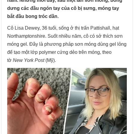
năm. Nhưng mới đây, sau một lần sơn móng, bỗng
dưng các đầu ngón tay của cô bị sưng, móng tay
bắt đầu bong tróc dần.
Cô Lisa Dewey, 36 tuổi, sống ở thị trấn Pattishall, hạt
Northamptonshire. Suốt nhiều năm, cô có sở thích sơn
móng gel. Đây là phương pháp sơn móng dùng gel lỏng
để tạo một lớp polymer cứng dẻo trên móng, theo
tờ
New York Post
(Mỹ).