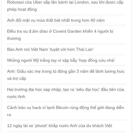
Robotaxi của Uber sắp lăn bánh tại London, sau khi được cấp
phép hoạt động
Anh đối mặt vụ mùa thất bát nhất trong hơn 40 năm
Điều tra vụ đ.âm d/ao ở Covent Garden khiến 4 người bị
thương
Báo Anh nói Việt Nam 'tuyệt vời hơn Thái Lan'
Những người Mỹ trắng tay vì sập bẫy 'hợp đồng cứu nhà'
Anh: Giấu xác mẹ trong tủ đông gần 3 năm để lãnh lương hưu
và trợ cấp
Hai trường đại học sáp nhập, tạo ra 'siêu đại học' đầu tiên của
nước Anh
Cảnh báo vụ hack ví lạnh Bitcoin rúng động thế giới đang diễn
ra
12 ngày lái xe 'phượt' khắp nước Anh của du khách Việt