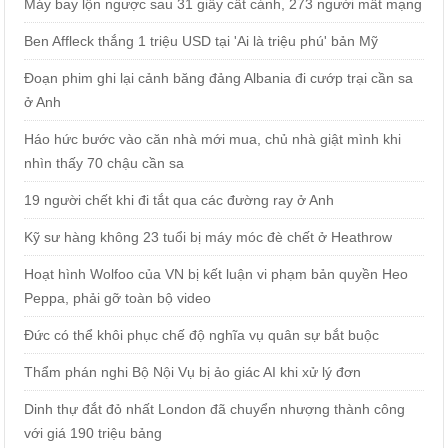
Máy bay lộn ngược sau 31 giây cất cánh, 273 người mất mạng
Ben Affleck thắng 1 triệu USD tại 'Ai là triệu phú' bản Mỹ
Đoạn phim ghi lại cảnh băng đảng Albania đi cướp trại cần sa
ở Anh
Háo hức bước vào căn nhà mới mua, chủ nhà giật mình khi
nhìn thấy 70 chậu cần sa
19 người chết khi đi tắt qua các đường ray ở Anh
Kỹ sư hàng không 23 tuổi bị máy móc đè chết ở Heathrow
Hoạt hình Wolfoo của VN bị kết luận vi phạm bản quyền Heo
Peppa, phải gỡ toàn bộ video
Đức có thể khôi phục chế độ nghĩa vụ quân sự bắt buộc
Thẩm phán nghi Bộ Nội Vụ bị ảo giác AI khi xử lý đơn
Dinh thự đắt đỏ nhất London đã chuyển nhượng thành công
với giá 190 triệu bảng