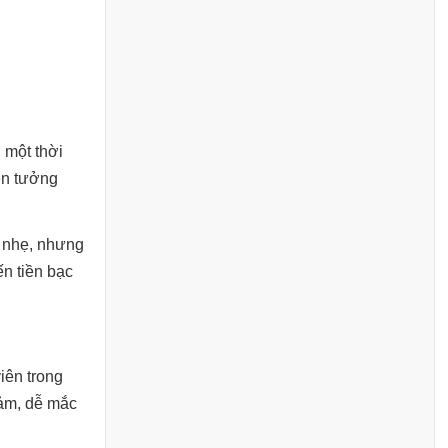
 một thời
ền tưởng
g nhẹ, nhưng
ến tiền bạc
iên trong
iảm, dễ mắc