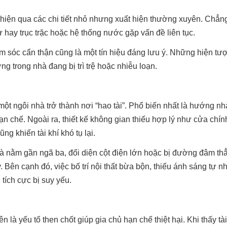
ể hiện qua các chi tiết nhỏ nhưng xuất hiện thường xuyên. Chẳn
 hay trục trặc hoặc hệ thống nước gặp vấn đề liên tục.
m sóc cẩn thận cũng là một tín hiệu đáng lưu ý. Những hiện tư
 trong nhà đang bị trì trệ hoặc nhiễu loạn.
t ngôi nhà trở thành nơi “hao tài”. Phổ biến nhất là hướng n
ạn chế. Ngoài ra, thiết kế không gian thiếu hợp lý như cửa chín
g khiến tài khí khó tụ lại.
nhà nằm gần ngã ba, đối diện cột điện lớn hoặc bị đường đâm th
Bên cạnh đó, việc bố trí nội thất bừa bộn, thiếu ánh sáng tự n
tích cực bị suy yếu.
n là yếu tố then chốt giúp gia chủ hạn chế thiệt hại. Khi thấy tà