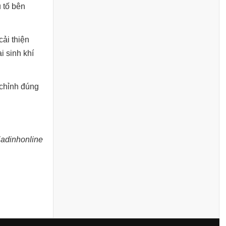
u tố bên
ải thiện
i sinh khí
 chỉnh đúng
iadinhonline