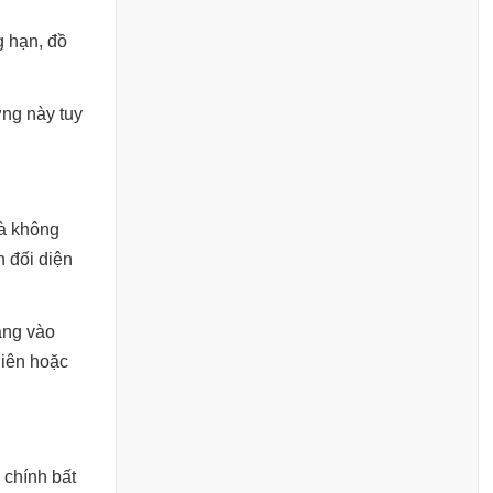
g hạn, đồ
ợng này tuy
hà không
h đối diện
ẳng vào
hiên hoặc
i chính bất