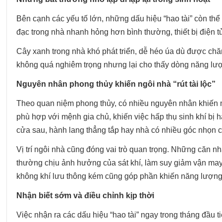
Bên cạnh các yếu tố lớn, những dấu hiệu “hao tài” còn th
đạc trong nhà nhanh hỏng hơn bình thường, thiết bị điện tử
Cây xanh trong nhà khó phát triển, dễ héo úa dù được chă
không quá nghiêm trọng nhưng lại cho thấy dòng năng lượng
Nguyên nhân phong thủy khiến ngôi nhà “rút tài lộc”
Theo quan niệm phong thủy, có nhiều nguyên nhân khiến mộ
phù hợp với mệnh gia chủ, khiến việc hấp thụ sinh khí bị h
cửa sau, hành lang thẳng tắp hay nhà có nhiều góc nhọn cũn
Vị trí ngôi nhà cũng đóng vai trò quan trọng. Những căn 
thường chịu ảnh hưởng của sát khí, làm suy giảm vận may. 
không khí lưu thông kém cũng góp phần khiến năng lượng 
Nhận biết sớm và điều chỉnh kịp thời
Việc nhận ra các dấu hiệu “hao tài” ngay trong tháng đầu tiê