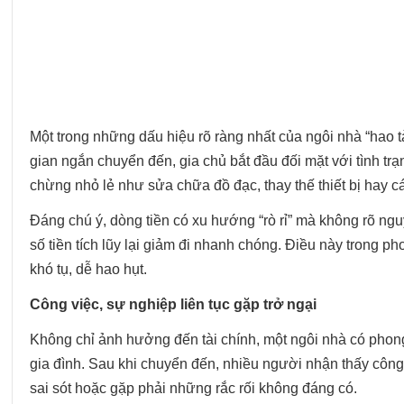
Một trong những dấu hiệu rõ ràng nhất của ngôi nhà “hao tà
gian ngắn chuyển đến, gia chủ bắt đầu đối mặt với tình t
chừng nhỏ lẻ như sửa chữa đồ đạc, thay thế thiết bị hay các
Đáng chú ý, dòng tiền có xu hướng “rò rỉ” mà không rõ ng
số tiền tích lũy lại giảm đi nhanh chóng. Điều này trong ph
khó tụ, dễ hao hụt.
Công việc, sự nghiệp liên tục gặp trở ngại
Không chỉ ảnh hưởng đến tài chính, một ngôi nhà có phong
gia đình. Sau khi chuyển đến, nhiều người nhận thấy công
sai sót hoặc gặp phải những rắc rối không đáng có.