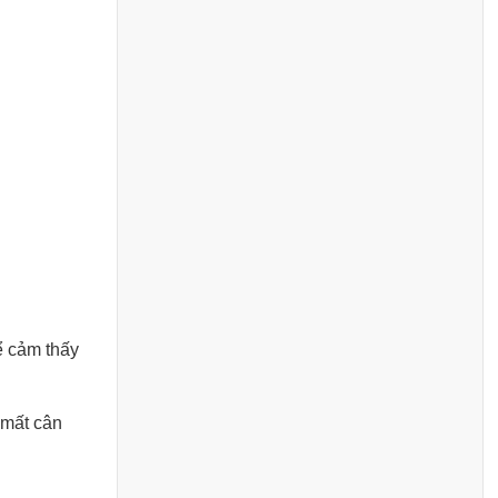
ể cảm thấy
 mất cân