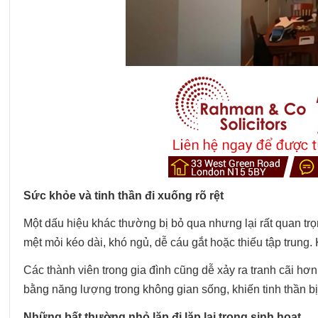
Sức khỏe và tinh thần đi xuống rõ rệt
Một dấu hiệu khác thường bị bỏ qua nhưng lại rất quan trọ
mệt mỏi kéo dài, khó ngủ, dễ cáu gắt hoặc thiếu tập trung.
Các thành viên trong gia đình cũng dễ xảy ra tranh cãi hơ
bằng năng lượng trong không gian sống, khiến tinh thần bị
Những bất thường nhỏ lặp đi lặp lại trong sinh hoạt