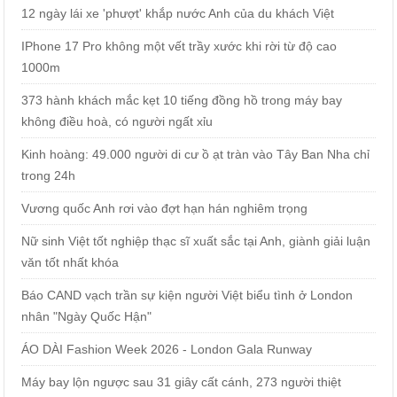
12 ngày lái xe 'phượt' khắp nước Anh của du khách Việt
IPhone 17 Pro không một vết trầy xước khi rời từ độ cao
1000m
373 hành khách mắc kẹt 10 tiếng đồng hồ trong máy bay
không điều hoà, có người ngất xỉu
Kinh hoàng: 49.000 người di cư ồ ạt tràn vào Tây Ban Nha chỉ
trong 24h
Vương quốc Anh rơi vào đợt hạn hán nghiêm trọng
Nữ sinh Việt tốt nghiệp thạc sĩ xuất sắc tại Anh, giành giải luận
văn tốt nhất khóa
Báo CAND vạch trần sự kiện người Việt biểu tình ở London
nhân "Ngày Quốc Hận"
ÁO DÀI Fashion Week 2026 - London Gala Runway
Máy bay lộn ngược sau 31 giây cất cánh, 273 người thiệt