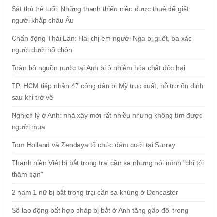
Sát thủ trẻ tuổi: Những thanh thiếu niên được thuê để giết
người khắp châu Âu
Chấn động Thái Lan: Hai chị em người Nga bị gi.ết, ba xác
người dưới hố chôn
Toàn bộ nguồn nước tại Anh bị ô nhiễm hóa chất độc hại
TP. HCM tiếp nhận 47 công dân bị Mỹ trục xuất, hỗ trợ ổn định
sau khi trở về
Nghịch lý ở Anh: nhà xây mới rất nhiều nhưng không tìm được
người mua
Tom Holland và Zendaya tổ chức đám cưới tại Surrey
Thanh niên Việt bị bắt trong trại cần sa nhưng nói mình "chỉ tới
thăm bạn"
2 nam 1 nữ bị bắt trong trại cần sa khủng ở Doncaster
Số lao động bất hợp pháp bị bắt ở Anh tăng gấp đôi trong