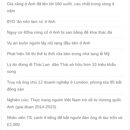
Giá xăng ở Anh đã lên tới 160 xu/lít, cao nhất trong vòng 4
năm
BYD 'ăn nên làm ra' ở Anh
Nguy cơ 40ha rừng cổ ở Anh bị san bằng để khai thác đá
Vụ án buôn người lấy nội tạng đầu tiên ở Anh
Phát hiện 56 thi thể bị thối rữa bên trong nhà tang lễ Mỹ
Lý do đừng đi Thái Lan: dân Thái sở hữu hơn 10 triệu khẩu
súng
Truy nã ông chủ 12 doanh nghiệp ở London, phong tỏa 85 bất
động sản
Nghiên cứu: Thực trạng người Việt Nam trở về từ Vương quốc
Anh (giai đoạn 2014-2023)
Nhân viên TfL canh 4 tiếng để bắt người đàn ông đi tàu trốn vé
£2,000