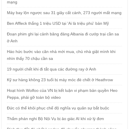
mạng
Máy bay lộn ngược sau 31 giây cất cánh, 273 người mất mạng
Ben Affleck thắng 1 triệu USD tại 'Ai là triệu phú' bản Mỹ
Đoạn phim ghi lại cảnh băng đảng Albania đi cướp trại cần sa
ở Anh
Háo hức bước vào căn nhà mới mua, chủ nhà giật mình khi
nhìn thấy 70 chậu cần sa
19 người chết khi đi tắt qua các đường ray ở Anh
Kỹ sư hàng không 23 tuổi bị máy móc đè chết ở Heathrow
Hoạt hình Wolfoo của VN bị kết luận vi phạm bản quyền Heo
Peppa, phải gỡ toàn bộ video
Đức có thể khôi phục chế độ nghĩa vụ quân sự bắt buộc
Thẩm phán nghi Bộ Nội Vụ bị ảo giác AI khi xử lý đơn