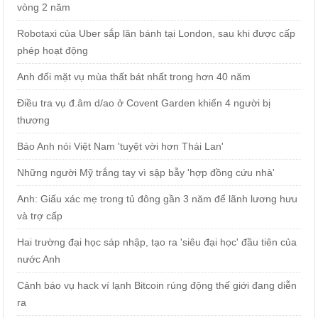
vòng 2 năm
Robotaxi của Uber sắp lăn bánh tại London, sau khi được cấp
phép hoạt động
Anh đối mặt vụ mùa thất bát nhất trong hơn 40 năm
Điều tra vụ đ.âm d/ao ở Covent Garden khiến 4 người bị
thương
Báo Anh nói Việt Nam 'tuyệt vời hơn Thái Lan'
Những người Mỹ trắng tay vì sập bẫy 'hợp đồng cứu nhà'
Anh: Giấu xác mẹ trong tủ đông gần 3 năm để lãnh lương hưu
và trợ cấp
Hai trường đại học sáp nhập, tạo ra 'siêu đại học' đầu tiên của
nước Anh
Cảnh báo vụ hack ví lạnh Bitcoin rúng động thế giới đang diễn
ra