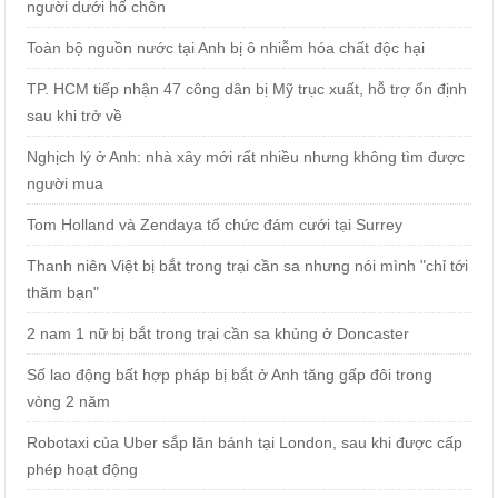
người dưới hố chôn
Toàn bộ nguồn nước tại Anh bị ô nhiễm hóa chất độc hại
TP. HCM tiếp nhận 47 công dân bị Mỹ trục xuất, hỗ trợ ổn định
sau khi trở về
Nghịch lý ở Anh: nhà xây mới rất nhiều nhưng không tìm được
người mua
Tom Holland và Zendaya tổ chức đám cưới tại Surrey
Thanh niên Việt bị bắt trong trại cần sa nhưng nói mình "chỉ tới
thăm bạn"
2 nam 1 nữ bị bắt trong trại cần sa khủng ở Doncaster
Số lao động bất hợp pháp bị bắt ở Anh tăng gấp đôi trong
vòng 2 năm
Robotaxi của Uber sắp lăn bánh tại London, sau khi được cấp
phép hoạt động