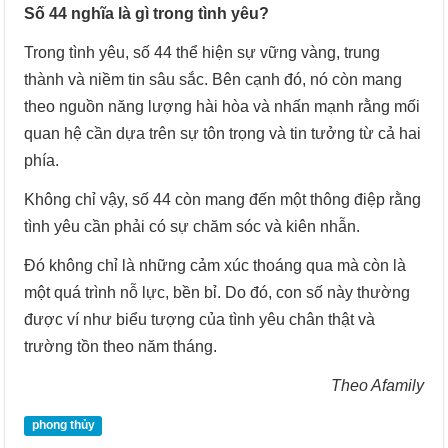
Số 44 nghĩa là gì trong tình yêu?
Trong tình yêu, số 44 thể hiện sự vững vàng, trung
thành và niềm tin sâu sắc. Bên cạnh đó, nó còn mang
theo nguồn năng lượng hài hòa và nhấn mạnh rằng mối
quan hệ cần dựa trên sự tôn trọng và tin tưởng từ cả hai
phía.
Không chỉ vậy, số 44 còn mang đến một thông điệp rằng
tình yêu cần phải có sự chăm sóc và kiên nhẫn.
Đó không chỉ là những cảm xúc thoáng qua mà còn là
một quá trình nỗ lực, bền bỉ. Do đó, con số này thường
được ví như biểu tượng của tình yêu chân thật và
trường tồn theo năm tháng.
Theo Afamily
phong thủy