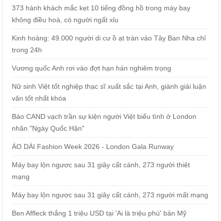
373 hành khách mắc kẹt 10 tiếng đồng hồ trong máy bay
không điều hoà, có người ngất xỉu
Kinh hoàng: 49.000 người di cư ồ ạt tràn vào Tây Ban Nha chỉ
trong 24h
Vương quốc Anh rơi vào đợt hạn hán nghiêm trọng
Nữ sinh Việt tốt nghiệp thạc sĩ xuất sắc tại Anh, giành giải luận
văn tốt nhất khóa
Báo CAND vạch trần sự kiện người Việt biểu tình ở London
nhân "Ngày Quốc Hận"
ÁO DÀI Fashion Week 2026 - London Gala Runway
Máy bay lộn ngược sau 31 giây cất cánh, 273 người thiệt
mạng
Máy bay lộn ngược sau 31 giây cất cánh, 273 người mất mạng
Ben Affleck thắng 1 triệu USD tại 'Ai là triệu phú' bản Mỹ