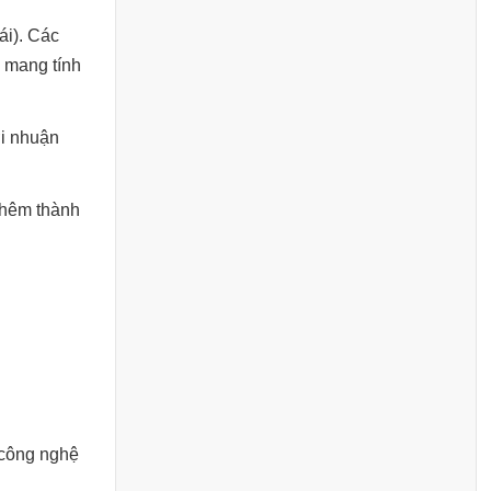
ái). Các
n mang tính
ợi nhuận
 thêm thành
ư công nghệ