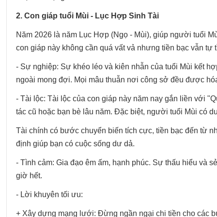
2. Con giáp tuổi Mùi - Lục Hợp Sinh Tài
Năm 2026 là năm Lục Hợp (Ngọ - Mùi), giúp người tuổi M
con giáp này không cần quá vất vả nhưng tiền bạc vẫn tự 
- Sự nghiệp: Sự khéo léo và kiên nhẫn của tuổi Mùi kết h
ngoài mong đợi. Mọi mâu thuẫn nơi công sở đều được hóa 
- Tài lộc: Tài lộc của con giáp này năm nay gắn liền với 
tác cũ hoặc bạn bè lâu năm. Đặc biệt, người tuổi Mùi có d
Tài chính có bước chuyển biến tích cực, tiền bạc đến từ n
định giúp bạn có cuộc sống dư dả.
- Tình cảm: Gia đạo êm ấm, hạnh phúc. Sự thấu hiểu và sẻ
giờ hết.
- Lời khuyên tối ưu:
+ Xây dựng mạng lưới: Đừng ngần ngại chi tiền cho các buổ