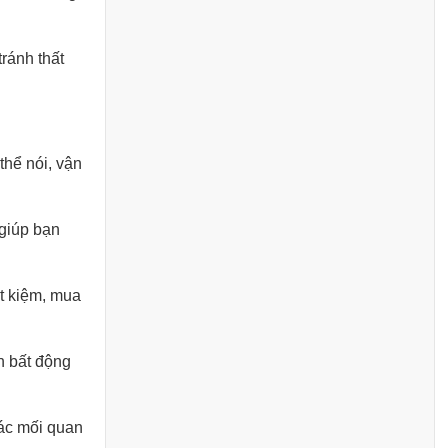
ránh thất
thể nói, vận
 giúp bạn
ết kiệm, mua
n bất động
các mối quan