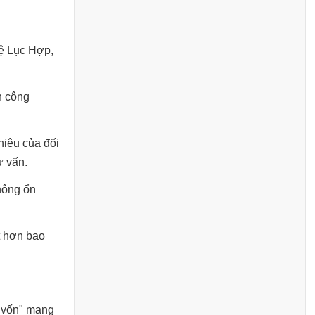
hệ Lục Hợp,
h công
hiệu của đối
ư vấn.
thông ổn
t hơn bao
 "vốn" mang