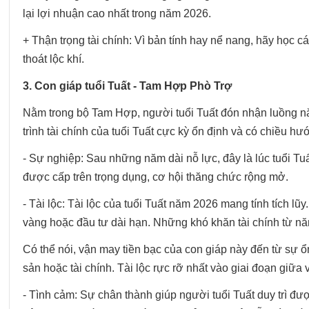
lại lợi nhuận cao nhất trong năm 2026.
+ Thận trọng tài chính: Vì bản tính hay nể nang, hãy học 
thoát lộc khí.
3. Con giáp tuổi Tuất - Tam Hợp Phò Trợ
Nằm trong bộ Tam Hợp, người tuổi Tuất đón nhận luồng năn
trình tài chính của tuổi Tuất cực kỳ ổn định và có chiều hư
- Sự nghiệp: Sau những năm dài nỗ lực, đây là lúc tuổi Tuấ
được cấp trên trọng dụng, cơ hội thăng chức rộng mở.
- Tài lộc: Tài lộc của tuổi Tuất năm 2026 mang tính tích lũ
vàng hoặc đầu tư dài hạn. Những khó khăn tài chính từ nă
Có thể nói, vận may tiền bạc của con giáp này đến từ sự 
sản hoặc tài chính. Tài lộc rực rỡ nhất vào giai đoạn giữa
- Tình cảm: Sự chân thành giúp người tuổi Tuất duy trì đ