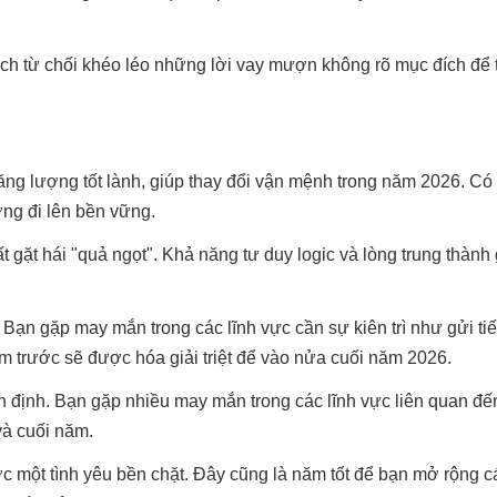
cách từ chối khéo léo những lời vay mượn không rõ mục đích để t
g lượng tốt lành, giúp thay đổi vận mệnh trong năm 2026. Có 
ớng đi lên bền vững.
t gặt hái "quả ngọt". Khả năng tư duy logic và lòng trung thành
y. Bạn gặp may mắn trong các lĩnh vực cần sự kiên trì như gửi ti
m trước sẽ được hóa giải triệt để vào nửa cuối năm 2026.
ổn định. Bạn gặp nhiều may mắn trong các lĩnh vực liên quan đế
 và cuối năm.
ược một tình yêu bền chặt. Đây cũng là năm tốt để bạn mở rộng 