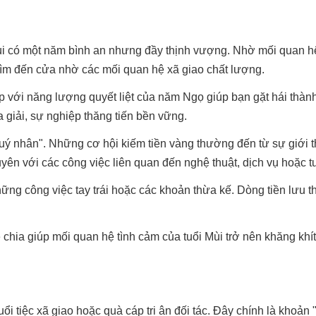
ùi có một năm bình an nhưng đầy thịnh vượng. Nhờ mối quan 
tìm đến cửa nhờ các mối quan hệ xã giao chất lượng.
ợp với năng lượng quyết liệt của năm Ngọ giúp bạn gặt hái thàn
giải, sự nghiệp thăng tiến bền vững.
"Quý nhân". Những cơ hội kiếm tiền vàng thường đến từ sự giới t
uyên với các công việc liên quan đến nghệ thuật, dịch vụ hoặc t
hững công việc tay trái hoặc các khoản thừa kế. Dòng tiền lưu 
 chia giúp mối quan hệ tình cảm của tuổi Mùi trở nên khăng khí
i tiệc xã giao hoặc quà cáp tri ân đối tác. Đây chính là khoản