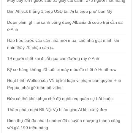
Máy bay lộn ngược sau 31 giây cất cánh, 273 người mất mạng
Ben Affleck thắng 1 triệu USD tại 'Ai là triệu phú' bản Mỹ
Đoạn phim ghi lại cảnh băng đảng Albania đi cướp trại cần sa
ở Anh
Háo hức bước vào căn nhà mới mua, chủ nhà giật mình khi
nhìn thấy 70 chậu cần sa
19 người chết khi đi tắt qua các đường ray ở Anh
Kỹ sư hàng không 23 tuổi bị máy móc đè chết ở Heathrow
Hoạt hình Wolfoo của VN bị kết luận vi phạm bản quyền Heo
Peppa, phải gỡ toàn bộ video
Đức có thể khôi phục chế độ nghĩa vụ quân sự bắt buộc
Thẩm phán nghi Bộ Nội Vụ bị ảo giác AI khi xử lý đơn
Dinh thự đắt đỏ nhất London đã chuyển nhượng thành công
với giá 190 triệu bảng