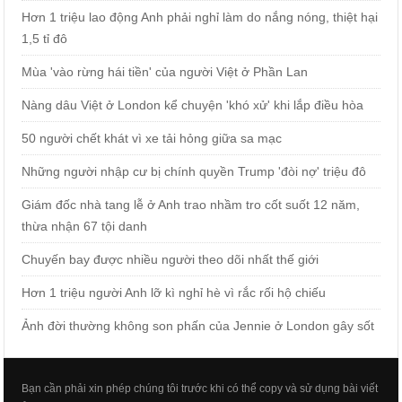
Hơn 1 triệu lao động Anh phải nghỉ làm do nắng nóng, thiệt hại
1,5 tỉ đô
Mùa 'vào rừng hái tiền' của người Việt ở Phần Lan
Nàng dâu Việt ở London kể chuyện 'khó xử' khi lắp điều hòa
50 người chết khát vì xe tải hỏng giữa sa mạc
Những người nhập cư bị chính quyền Trump 'đòi nợ' triệu đô
Giám đốc nhà tang lễ ở Anh trao nhầm tro cốt suốt 12 năm,
thừa nhận 67 tội danh
Chuyến bay được nhiều người theo dõi nhất thế giới
Hơn 1 triệu người Anh lỡ kì nghỉ hè vì rắc rối hộ chiếu
Ảnh đời thường không son phấn của Jennie ở London gây sốt
Bạn cần phải xin phép chúng tôi trước khi có thể copy và sử dụng bài viết