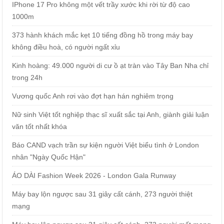
IPhone 17 Pro không một vết trầy xước khi rời từ độ cao
1000m
373 hành khách mắc kẹt 10 tiếng đồng hồ trong máy bay
không điều hoà, có người ngất xỉu
Kinh hoàng: 49.000 người di cư ồ ạt tràn vào Tây Ban Nha chỉ
trong 24h
Vương quốc Anh rơi vào đợt hạn hán nghiêm trọng
Nữ sinh Việt tốt nghiệp thạc sĩ xuất sắc tại Anh, giành giải luận
văn tốt nhất khóa
Báo CAND vạch trần sự kiện người Việt biểu tình ở London
nhân "Ngày Quốc Hận"
ÁO DÀI Fashion Week 2026 - London Gala Runway
Máy bay lộn ngược sau 31 giây cất cánh, 273 người thiệt
mạng