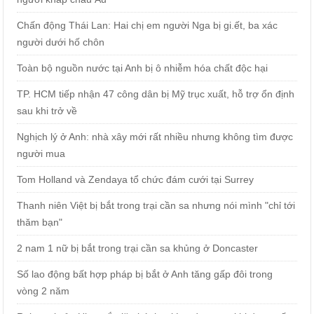
Chấn động Thái Lan: Hai chị em người Nga bị gi.ết, ba xác
người dưới hố chôn
Toàn bộ nguồn nước tại Anh bị ô nhiễm hóa chất độc hại
TP. HCM tiếp nhận 47 công dân bị Mỹ trục xuất, hỗ trợ ổn định
sau khi trở về
Nghịch lý ở Anh: nhà xây mới rất nhiều nhưng không tìm được
người mua
Tom Holland và Zendaya tổ chức đám cưới tại Surrey
Thanh niên Việt bị bắt trong trại cần sa nhưng nói mình "chỉ tới
thăm bạn"
2 nam 1 nữ bị bắt trong trại cần sa khủng ở Doncaster
Số lao động bất hợp pháp bị bắt ở Anh tăng gấp đôi trong
vòng 2 năm