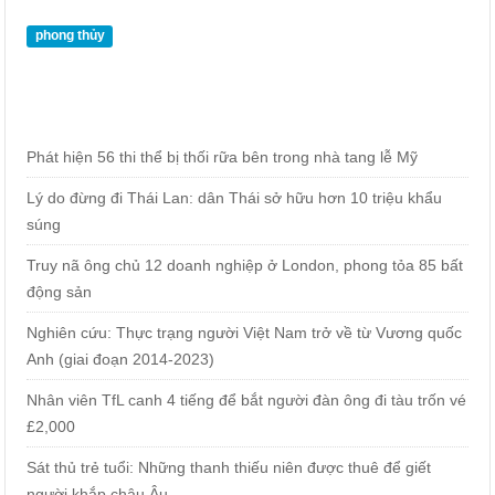
phong thủy
Phát hiện 56 thi thể bị thối rữa bên trong nhà tang lễ Mỹ
Lý do đừng đi Thái Lan: dân Thái sở hữu hơn 10 triệu khẩu
súng
Truy nã ông chủ 12 doanh nghiệp ở London, phong tỏa 85 bất
động sản
Nghiên cứu: Thực trạng người Việt Nam trở về từ Vương quốc
Anh (giai đoạn 2014-2023)
Nhân viên TfL canh 4 tiếng để bắt người đàn ông đi tàu trốn vé
£2,000
Sát thủ trẻ tuổi: Những thanh thiếu niên được thuê để giết
người khắp châu Âu