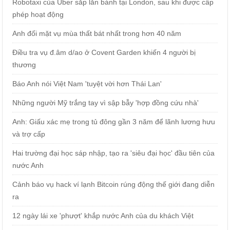
Robotaxi của Uber sắp lăn bánh tại London, sau khi được cấp
phép hoạt động
Anh đối mặt vụ mùa thất bát nhất trong hơn 40 năm
Điều tra vụ đ.âm d/ao ở Covent Garden khiến 4 người bị
thương
Báo Anh nói Việt Nam 'tuyệt vời hơn Thái Lan'
Những người Mỹ trắng tay vì sập bẫy 'hợp đồng cứu nhà'
Anh: Giấu xác mẹ trong tủ đông gần 3 năm để lãnh lương hưu
và trợ cấp
Hai trường đại học sáp nhập, tạo ra 'siêu đại học' đầu tiên của
nước Anh
Cảnh báo vụ hack ví lạnh Bitcoin rúng động thế giới đang diễn
ra
12 ngày lái xe 'phượt' khắp nước Anh của du khách Việt