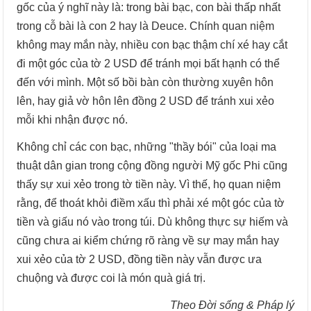
gốc của ý nghĩ này là: trong bài bạc, con bài thấp nhất
trong cỗ bài là con 2 hay là Deuce. Chính quan niệm
không may mắn này, nhiều con bạc thậm chí xé hay cắt
đi một góc của tờ 2 USD để tránh mọi bất hạnh có thể
đến với mình. Một số bồi bàn còn thường xuyên hôn
lên, hay giả vờ hôn lên đồng 2 USD để tránh xui xẻo
mỗi khi nhận được nó.
Không chỉ các con bạc, những "thầy bói" của loại ma
thuật dân gian trong cộng đồng người Mỹ gốc Phi cũng
thấy sự xui xẻo trong tờ tiền này. Vì thế, họ quan niệm
rằng, để thoát khỏi điềm xấu thì phải xé một góc của tờ
tiền và giấu nó vào trong túi. Dù không thực sự hiếm và
cũng chưa ai kiểm chứng rõ ràng về sự may mắn hay
xui xẻo của tờ 2 USD, đồng tiền này vẫn được ưa
chuộng và được coi là món quà giá trị.
Theo Đời sống & Pháp lý