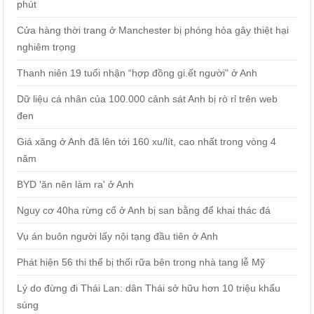
phút
Cửa hàng thời trang ở Manchester bị phóng hỏa gây thiệt hại
nghiêm trọng
Thanh niên 19 tuổi nhận “hợp đồng gi.ết người" ở Anh
Dữ liệu cá nhân của 100.000 cảnh sát Anh bị rò rỉ trên web
đen
Giá xăng ở Anh đã lên tới 160 xu/lít, cao nhất trong vòng 4
năm
BYD 'ăn nên làm ra' ở Anh
Nguy cơ 40ha rừng cổ ở Anh bị san bằng để khai thác đá
Vụ án buôn người lấy nội tạng đầu tiên ở Anh
Phát hiện 56 thi thể bị thối rữa bên trong nhà tang lễ Mỹ
Lý do đừng đi Thái Lan: dân Thái sở hữu hơn 10 triệu khẩu
súng