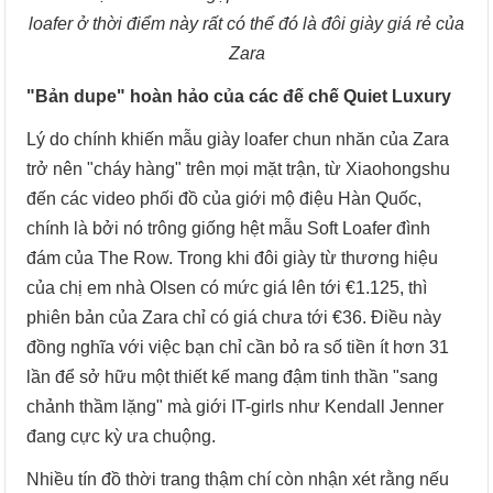
loafer ở thời điểm này rất có thể đó là đôi giày giá rẻ của
Zara
"Bản dupe" hoàn hảo của các đế chế Quiet Luxury
Lý do chính khiến mẫu giày loafer chun nhăn của Zara
trở nên "cháy hàng" trên mọi mặt trận, từ Xiaohongshu
đến các video phối đồ của giới mộ điệu Hàn Quốc,
chính là bởi nó trông giống hệt mẫu Soft Loafer đình
đám của The Row. Trong khi đôi giày từ thương hiệu
của chị em nhà Olsen có mức giá lên tới €1.125, thì
phiên bản của Zara chỉ có giá chưa tới €36. Điều này
đồng nghĩa với việc bạn chỉ cần bỏ ra số tiền ít hơn 31
lần để sở hữu một thiết kế mang đậm tinh thần "sang
chảnh thầm lặng" mà giới IT-girls như Kendall Jenner
đang cực kỳ ưa chuộng.
Nhiều tín đồ thời trang thậm chí còn nhận xét rằng nếu