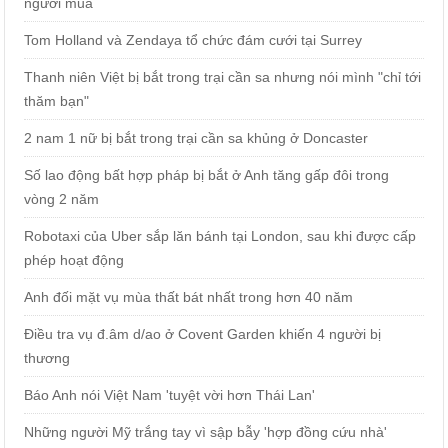
người mua
Tom Holland và Zendaya tổ chức đám cưới tại Surrey
Thanh niên Việt bị bắt trong trại cần sa nhưng nói mình "chỉ tới
thăm bạn"
2 nam 1 nữ bị bắt trong trại cần sa khủng ở Doncaster
Số lao động bất hợp pháp bị bắt ở Anh tăng gấp đôi trong
vòng 2 năm
Robotaxi của Uber sắp lăn bánh tại London, sau khi được cấp
phép hoạt động
Anh đối mặt vụ mùa thất bát nhất trong hơn 40 năm
Điều tra vụ đ.âm d/ao ở Covent Garden khiến 4 người bị
thương
Báo Anh nói Việt Nam 'tuyệt vời hơn Thái Lan'
Những người Mỹ trắng tay vì sập bẫy 'hợp đồng cứu nhà'