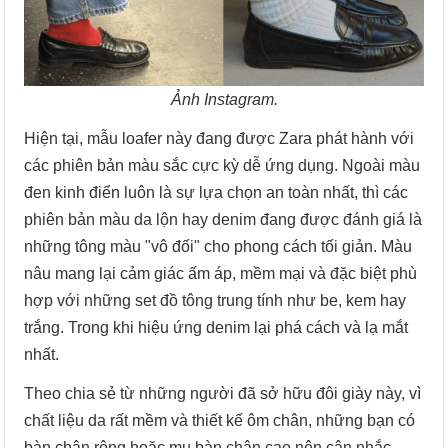
Ảnh Instagram.
Hiện tại, mẫu loafer này đang được Zara phát hành với
các phiên bản màu sắc cực kỳ dễ ứng dụng. Ngoài màu
đen kinh điển luôn là sự lựa chọn an toàn nhất, thì các
phiên bản màu da lộn hay denim đang được đánh giá là
những tông màu "vô đối" cho phong cách tối giản. Màu
nâu mang lại cảm giác ấm áp, mềm mại và đặc biệt phù
hợp với những set đồ tông trung tính như be, kem hay
trắng. Trong khi hiệu ứng denim lại phá cách và lạ mắt
nhất.
Theo chia sẻ từ những người đã sở hữu đôi giày này, vì
chất liệu da rất mềm và thiết kế ôm chân, những bạn có
bàn chân rộng hoặc mu bàn chân cao nên cân nhắc