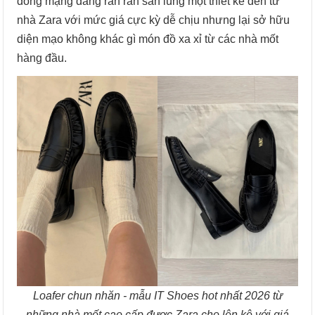
đồng mạng đang rần rần săn lùng một thiết kế đến từ
nhà Zara với mức giá cực kỳ dễ chịu nhưng lại sở hữu
diện mạo không khác gì món đồ xa xỉ từ các nhà mốt
hàng đầu.
Loafer chun nhăn - mẫu IT Shoes hot nhất 2026 từ
những nhà mốt cao cấp được Zara cho lên kệ với giá