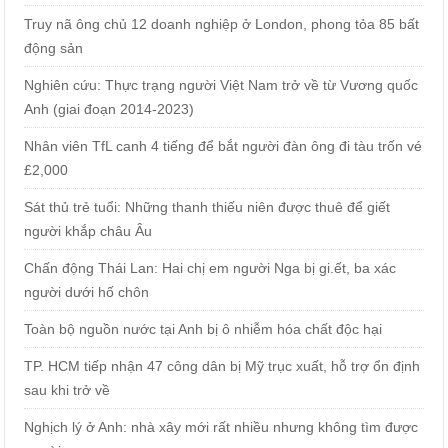
Truy nã ông chủ 12 doanh nghiệp ở London, phong tỏa 85 bất
động sản
Nghiên cứu: Thực trạng người Việt Nam trở về từ Vương quốc
Anh (giai đoạn 2014-2023)
Nhân viên TfL canh 4 tiếng để bắt người đàn ông đi tàu trốn vé
£2,000
Sát thủ trẻ tuổi: Những thanh thiếu niên được thuê để giết
người khắp châu Âu
Chấn động Thái Lan: Hai chị em người Nga bị gi.ết, ba xác
người dưới hố chôn
Toàn bộ nguồn nước tại Anh bị ô nhiễm hóa chất độc hại
TP. HCM tiếp nhận 47 công dân bị Mỹ trục xuất, hỗ trợ ổn định
sau khi trở về
Nghịch lý ở Anh: nhà xây mới rất nhiều nhưng không tìm được