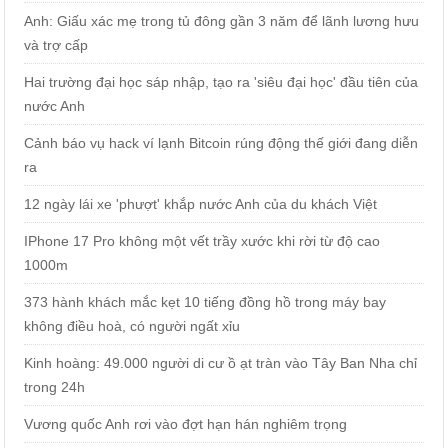
Anh: Giấu xác mẹ trong tủ đông gần 3 năm để lãnh lương hưu
và trợ cấp
Hai trường đại học sáp nhập, tạo ra 'siêu đại học' đầu tiên của
nước Anh
Cảnh báo vụ hack ví lạnh Bitcoin rúng động thế giới đang diễn
ra
12 ngày lái xe 'phượt' khắp nước Anh của du khách Việt
IPhone 17 Pro không một vết trầy xước khi rời từ độ cao
1000m
373 hành khách mắc kẹt 10 tiếng đồng hồ trong máy bay
không điều hoà, có người ngất xỉu
Kinh hoàng: 49.000 người di cư ồ ạt tràn vào Tây Ban Nha chỉ
trong 24h
Vương quốc Anh rơi vào đợt hạn hán nghiêm trọng