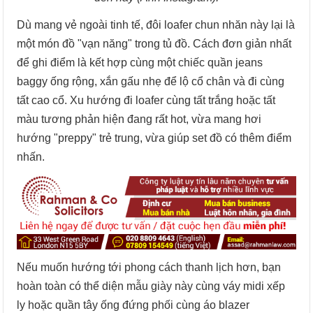
Dù mang vẻ ngoài tinh tế, đôi loafer chun nhăn này lại là
một món đồ "vạn năng" trong tủ đồ. Cách đơn giản nhất
để ghi điểm là kết hợp cùng một chiếc quần jeans
baggy ống rộng, xắn gấu nhẹ để lộ cổ chân và đi cùng
tất cao cổ. Xu hướng đi loafer cùng tất trắng hoặc tất
màu tương phản hiện đang rất hot, vừa mang hơi
hướng "preppy" trẻ trung, vừa giúp set đồ có thêm điểm
nhấn.
Nếu muốn hướng tới phong cách thanh lịch hơn, bạn
hoàn toàn có thể diện mẫu giày này cùng váy midi xếp
ly hoặc quần tây ống đứng phối cùng áo blazer