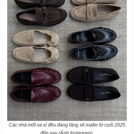
Các nhà mốt xa xỉ đều đang lăng xê loafer từ cuối 2025
đến nay (Ảnh Instagram).