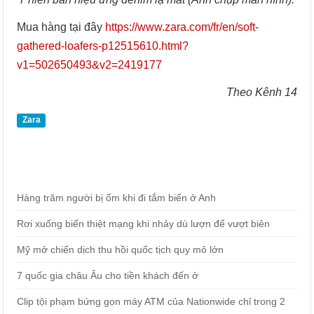
Mua hàng tại đây
https://www.zara.com/fr/en/soft-
gathered-loafers-p12515610.html?
v1=502650493&v2=2419177
Theo Kênh 14
Zara
Hàng trăm người bị ốm khi đi tắm biển ở Anh
Rơi xuống biển thiệt mạng khi nhảy dù lượn để vượt biên
Mỹ mở chiến dịch thu hồi quốc tịch quy mô lớn
7 quốc gia châu Âu cho tiền khách đến ở
Clip tội phạm bứng gọn máy ATM của Nationwide chỉ trong 2