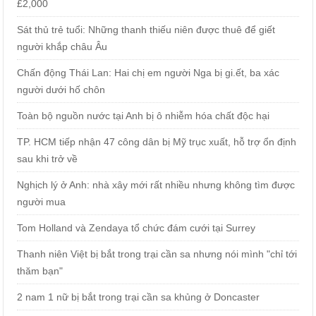
£2,000
Sát thủ trẻ tuổi: Những thanh thiếu niên được thuê để giết
người khắp châu Âu
Chấn động Thái Lan: Hai chị em người Nga bị gi.ết, ba xác
người dưới hố chôn
Toàn bộ nguồn nước tại Anh bị ô nhiễm hóa chất độc hại
TP. HCM tiếp nhận 47 công dân bị Mỹ trục xuất, hỗ trợ ổn định
sau khi trở về
Nghịch lý ở Anh: nhà xây mới rất nhiều nhưng không tìm được
người mua
Tom Holland và Zendaya tổ chức đám cưới tại Surrey
Thanh niên Việt bị bắt trong trại cần sa nhưng nói mình "chỉ tới
thăm bạn"
2 nam 1 nữ bị bắt trong trại cần sa khủng ở Doncaster