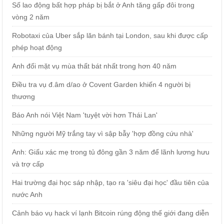
Số lao động bất hợp pháp bị bắt ở Anh tăng gấp đôi trong
vòng 2 năm
Robotaxi của Uber sắp lăn bánh tại London, sau khi được cấp
phép hoạt động
Anh đối mặt vụ mùa thất bát nhất trong hơn 40 năm
Điều tra vụ đ.âm d/ao ở Covent Garden khiến 4 người bị
thương
Báo Anh nói Việt Nam 'tuyệt vời hơn Thái Lan'
Những người Mỹ trắng tay vì sập bẫy 'hợp đồng cứu nhà'
Anh: Giấu xác mẹ trong tủ đông gần 3 năm để lãnh lương hưu
và trợ cấp
Hai trường đại học sáp nhập, tạo ra 'siêu đại học' đầu tiên của
nước Anh
Cảnh báo vụ hack ví lạnh Bitcoin rúng động thế giới đang diễn