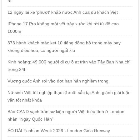
ra
12 ngày lái xe 'phượt' khắp nước Anh của du khách Việt
IPhone 17 Pro không một vết trầy xước khi rời từ độ cao
1000m
373 hành khách mắc kẹt 10 tiếng đồng hồ trong máy bay
không điều hoà, có người ngất xỉu
Kinh hoàng: 49.000 người di cư ồ ạt tràn vào Tây Ban Nha chỉ
trong 24h
Vương quốc Anh rơi vào đợt hạn hán nghiêm trọng
Nữ sinh Việt tốt nghiệp thạc sĩ xuất sắc tại Anh, giành giải luận
văn tốt nhất khóa
Báo CAND vạch trần sự kiện người Việt biểu tình ở London
nhân "Ngày Quốc Hận"
ÁO DÀI Fashion Week 2026 - London Gala Runway