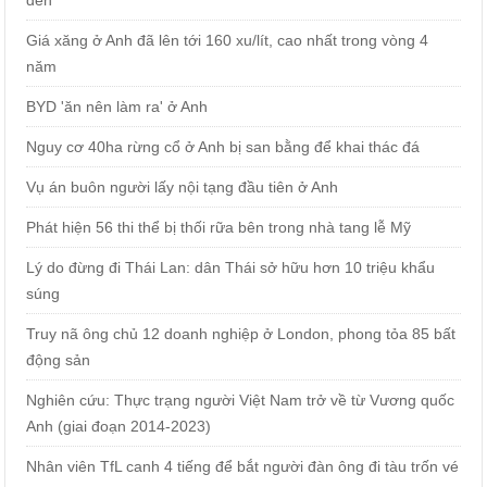
đen
Giá xăng ở Anh đã lên tới 160 xu/lít, cao nhất trong vòng 4
năm
BYD 'ăn nên làm ra' ở Anh
Nguy cơ 40ha rừng cổ ở Anh bị san bằng để khai thác đá
Vụ án buôn người lấy nội tạng đầu tiên ở Anh
Phát hiện 56 thi thể bị thối rữa bên trong nhà tang lễ Mỹ
Lý do đừng đi Thái Lan: dân Thái sở hữu hơn 10 triệu khẩu
súng
Truy nã ông chủ 12 doanh nghiệp ở London, phong tỏa 85 bất
động sản
Nghiên cứu: Thực trạng người Việt Nam trở về từ Vương quốc
Anh (giai đoạn 2014-2023)
Nhân viên TfL canh 4 tiếng để bắt người đàn ông đi tàu trốn vé