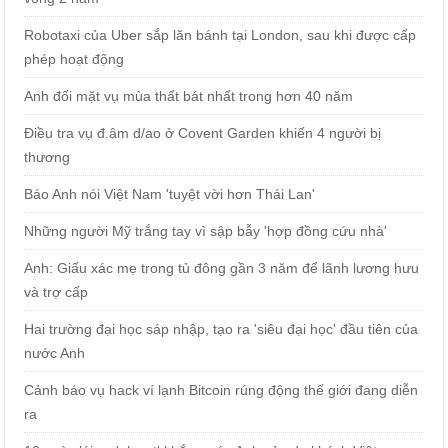
Robotaxi của Uber sắp lăn bánh tại London, sau khi được cấp
phép hoạt động
Anh đối mặt vụ mùa thất bát nhất trong hơn 40 năm
Điều tra vụ đ.âm d/ao ở Covent Garden khiến 4 người bị
thương
Báo Anh nói Việt Nam 'tuyệt vời hơn Thái Lan'
Những người Mỹ trắng tay vì sập bẫy 'hợp đồng cứu nhà'
Anh: Giấu xác mẹ trong tủ đông gần 3 năm để lãnh lương hưu
và trợ cấp
Hai trường đại học sáp nhập, tạo ra 'siêu đại học' đầu tiên của
nước Anh
Cảnh báo vụ hack ví lạnh Bitcoin rúng động thế giới đang diễn
ra