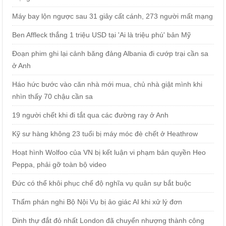
Máy bay lộn ngược sau 31 giây cất cánh, 273 người mất mạng
Ben Affleck thắng 1 triệu USD tại 'Ai là triệu phú' bản Mỹ
Đoạn phim ghi lại cảnh băng đảng Albania đi cướp trại cần sa
ở Anh
Háo hức bước vào căn nhà mới mua, chủ nhà giật mình khi
nhìn thấy 70 chậu cần sa
19 người chết khi đi tắt qua các đường ray ở Anh
Kỹ sư hàng không 23 tuổi bị máy móc đè chết ở Heathrow
Hoạt hình Wolfoo của VN bị kết luận vi phạm bản quyền Heo
Peppa, phải gỡ toàn bộ video
Đức có thể khôi phục chế độ nghĩa vụ quân sự bắt buộc
Thẩm phán nghi Bộ Nội Vụ bị ảo giác AI khi xử lý đơn
Dinh thự đắt đỏ nhất London đã chuyển nhượng thành công