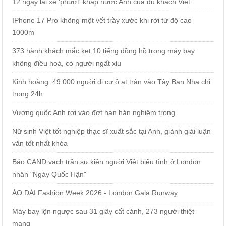
12 ngày lái xe 'phượt' khắp nước Anh của du khách Việt
IPhone 17 Pro không một vết trầy xước khi rời từ độ cao
1000m
373 hành khách mắc kẹt 10 tiếng đồng hồ trong máy bay
không điều hoà, có người ngất xỉu
Kinh hoàng: 49.000 người di cư ồ ạt tràn vào Tây Ban Nha chỉ
trong 24h
Vương quốc Anh rơi vào đợt hạn hán nghiêm trọng
Nữ sinh Việt tốt nghiệp thạc sĩ xuất sắc tại Anh, giành giải luận
văn tốt nhất khóa
Báo CAND vạch trần sự kiện người Việt biểu tình ở London
nhân "Ngày Quốc Hận"
ÁO DÀI Fashion Week 2026 - London Gala Runway
Máy bay lộn ngược sau 31 giây cất cánh, 273 người thiệt
mạng