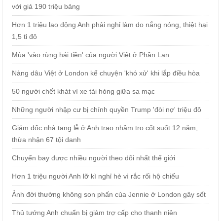
với giá 190 triệu bảng
Hơn 1 triệu lao động Anh phải nghỉ làm do nắng nóng, thiệt hại
1,5 tỉ đô
Mùa 'vào rừng hái tiền' của người Việt ở Phần Lan
Nàng dâu Việt ở London kể chuyện 'khó xử' khi lắp điều hòa
50 người chết khát vì xe tải hỏng giữa sa mạc
Những người nhập cư bị chính quyền Trump 'đòi nợ' triệu đô
Giám đốc nhà tang lễ ở Anh trao nhầm tro cốt suốt 12 năm,
thừa nhận 67 tội danh
Chuyến bay được nhiều người theo dõi nhất thế giới
Hơn 1 triệu người Anh lỡ kì nghỉ hè vì rắc rối hộ chiếu
Ảnh đời thường không son phấn của Jennie ở London gây sốt
Thủ tướng Anh chuẩn bị giảm trợ cấp cho thanh niên