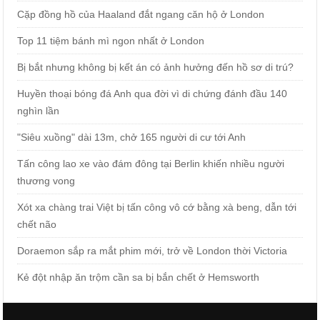
Cặp đồng hồ của Haaland đắt ngang căn hộ ở London
Top 11 tiệm bánh mì ngon nhất ở London
Bị bắt nhưng không bị kết án có ảnh hưởng đến hồ sơ di trú?
Huyền thoại bóng đá Anh qua đời vì di chứng đánh đầu 140
nghìn lần
"Siêu xuồng" dài 13m, chở 165 người di cư tới Anh
Tấn công lao xe vào đám đông tại Berlin khiến nhiều người
thương vong
Xót xa chàng trai Việt bị tấn công vô cớ bằng xà beng, dẫn tới
chết não
Doraemon sắp ra mắt phim mới, trở về London thời Victoria
Kẻ đột nhập ăn trộm cần sa bị bắn chết ở Hemsworth