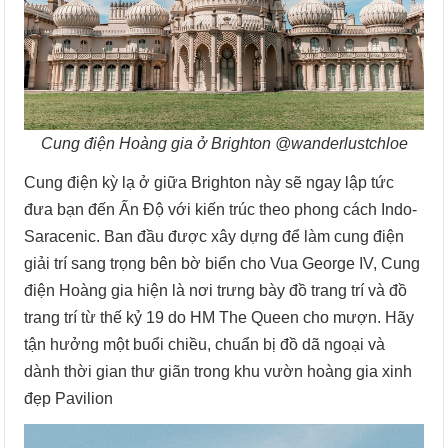
Cung điện Hoàng gia ở Brighton @wanderlustchloe
Cung điện kỳ ​​lạ ở giữa Brighton này sẽ ngay lập tức
đưa bạn đến Ấn Độ với kiến ​​trúc theo phong cách Indo-
Saracenic. Ban đầu được xây dựng để làm cung điện
giải trí sang trọng bên bờ biển cho Vua George IV, Cung
điện Hoàng gia hiện là nơi trưng bày đồ trang trí và đồ
trang trí từ thế kỷ 19 do HM The Queen cho mượn. Hãy
tận hưởng một buổi chiều, chuẩn bị đồ dã ngoại và
dành thời gian thư giãn trong khu vườn hoàng gia xinh
đẹp Pavilion