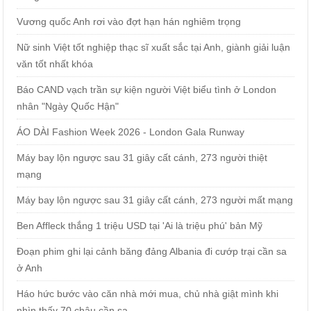
Vương quốc Anh rơi vào đợt hạn hán nghiêm trọng
Nữ sinh Việt tốt nghiệp thạc sĩ xuất sắc tại Anh, giành giải luận
văn tốt nhất khóa
Báo CAND vạch trần sự kiện người Việt biểu tình ở London
nhân "Ngày Quốc Hận"
ÁO DÀI Fashion Week 2026 - London Gala Runway
Máy bay lộn ngược sau 31 giây cất cánh, 273 người thiệt
mạng
Máy bay lộn ngược sau 31 giây cất cánh, 273 người mất mạng
Ben Affleck thắng 1 triệu USD tại 'Ai là triệu phú' bản Mỹ
Đoạn phim ghi lại cảnh băng đảng Albania đi cướp trại cần sa
ở Anh
Háo hức bước vào căn nhà mới mua, chủ nhà giật mình khi
nhìn thấy 70 chậu cần sa