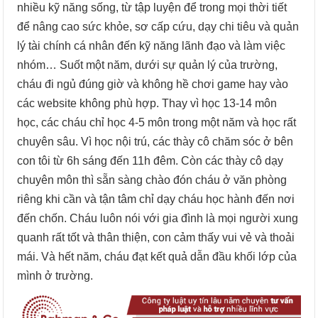
nhiều kỹ năng sống, từ tập luyện để trong mọi thời tiết
để nâng cao sức khỏe, sơ cấp cứu, dạy chi tiêu và quản
lý tài chính cá nhân đến kỹ năng lãnh đạo và làm việc
nhóm… Suốt một năm, dưới sự quản lý của trường,
cháu đi ngủ đúng giờ và không hề chơi game hay vào
các website không phù hợp. Thay vì học 13-14 môn
học, các cháu chỉ học 4-5 môn trong một năm và học rất
chuyên sâu. Vì học nội trú, các thày cô chăm sóc ở bên
con tôi từ 6h sáng đến 11h đêm. Còn các thày cô dạy
chuyên môn thì sẵn sàng chào đón cháu ở văn phòng
riêng khi cần và tận tâm chỉ dạy cháu học hành đến nơi
đến chốn. Cháu luôn nói với gia đình là mọi người xung
quanh rất tốt và thân thiện, con cảm thấy vui vẻ và thoải
mái. Và hết năm, cháu đạt kết quả dẫn đầu khối lớp của
mình ở trường.