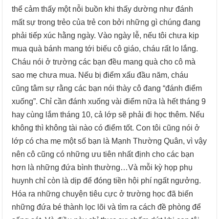
thể cảm thấy một nỗi buồn khi thấy dường như đánh
mất sự trong trẻo của trẻ con bởi những gì chúng đang
phải tiếp xúc hằng ngày. Vào ngày lễ, nếu tôi chưa kịp
mua quà bánh mang tới biếu cô giáo, cháu rất lo lắng.
Cháu nói ở trường các bạn đều mang quà cho cô mà
sao mẹ chưa mua. Nếu bị điểm xấu đầu năm, cháu
cũng tâm sự rằng các bạn nói thày cô đang “đánh điểm
xuống”. Chỉ cần đánh xuống vài điểm nữa là hết tháng 9
hay cùng lắm tháng 10, cả lớp sẽ phải đi học thêm. Nếu
không thì không tài nào có điểm tốt. Con tôi cũng nói ở
lớp có cha mẹ một số bạn là Mạnh Thường Quân, vì vậy
nên cô cũng có những ưu tiên nhất định cho các bạn
hơn là những đứa bình thường…Và mỗi kỳ họp phụ
huynh chỉ còn là dịp để đóng tiền hội phí ngất ngưởng.
Hóa ra những chuyện tiêu cực ở trường học đã biến
những đứa bé thành lọc lõi và tìm ra cách đề phòng để