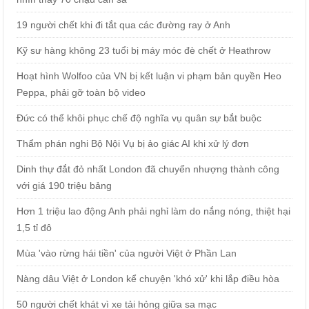
19 người chết khi đi tắt qua các đường ray ở Anh
Kỹ sư hàng không 23 tuổi bị máy móc đè chết ở Heathrow
Hoạt hình Wolfoo của VN bị kết luận vi phạm bản quyền Heo
Peppa, phải gỡ toàn bộ video
Đức có thể khôi phục chế độ nghĩa vụ quân sự bắt buộc
Thẩm phán nghi Bộ Nội Vụ bị ảo giác AI khi xử lý đơn
Dinh thự đắt đỏ nhất London đã chuyển nhượng thành công
với giá 190 triệu bảng
Hơn 1 triệu lao động Anh phải nghỉ làm do nắng nóng, thiệt hại
1,5 tỉ đô
Mùa 'vào rừng hái tiền' của người Việt ở Phần Lan
Nàng dâu Việt ở London kể chuyện 'khó xử' khi lắp điều hòa
50 người chết khát vì xe tải hỏng giữa sa mạc