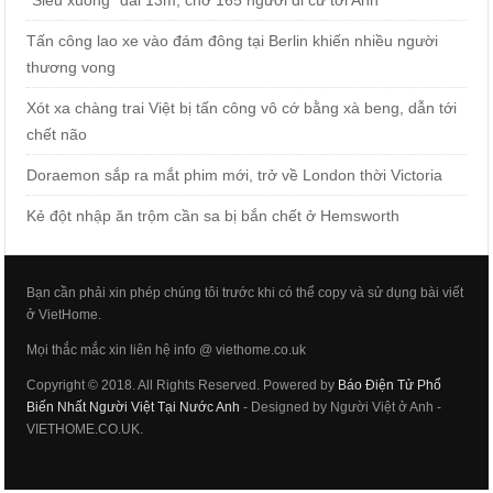
Tấn công lao xe vào đám đông tại Berlin khiến nhiều người
thương vong
Xót xa chàng trai Việt bị tấn công vô cớ bằng xà beng, dẫn tới
chết não
Doraemon sắp ra mắt phim mới, trở về London thời Victoria
Kẻ đột nhập ăn trộm cần sa bị bắn chết ở Hemsworth
Bạn cần phải xin phép chúng tôi trước khi có thể copy và sử dụng bài viết
ở VietHome.
Mọi thắc mắc xin liên hệ info @ viethome.co.uk
Copyright © 2018. All Rights Reserved. Powered by
Báo Điện Tử Phổ
Biến Nhất Người Việt Tại Nước Anh
- Designed by Người Việt ở Anh -
VIETHOME.CO.UK.