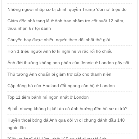
Những người nhập cư bị chính quyền Trump 'đòi nợ' triệu đô
Giám đốc nhà tang lễ ở Anh trao nhầm tro cốt suốt 12 năm,
thừa nhận 67 tội danh
Chuyến bay được nhiều người theo dõi nhất thế giới
Hơn 1 triệu người Anh lỡ kì nghỉ hè vì rắc rối hộ chiếu
Ảnh đời thường không son phấn của Jennie ở London gây sốt
Thủ tướng Anh chuẩn bị giảm trợ cấp cho thanh niên
Cặp đồng hồ của Haaland đắt ngang căn hộ ở London
Top 11 tiệm bánh mì ngon nhất ở London
Bị bắt nhưng không bị kết án có ảnh hưởng đến hồ sơ di trú?
Huyền thoại bóng đá Anh qua đời vì di chứng đánh đầu 140
nghìn lần
"Siêu xuồng" dài 13m, chở 165 người di cư tới Anh