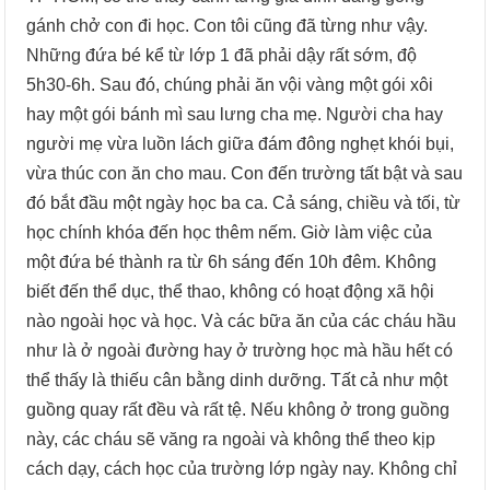
gánh chở con đi học. Con tôi cũng đã từng như vậy.
Những đứa bé kể từ lớp 1 đã phải dậy rất sớm, độ
5h30-6h. Sau đó, chúng phải ăn vội vàng một gói xôi
hay một gói bánh mì sau lưng cha mẹ. Người cha hay
người mẹ vừa luồn lách giữa đám đông nghẹt khói bụi,
vừa thúc con ăn cho mau. Con đến trường tất bật và sau
đó bắt đầu một ngày học ba ca. Cả sáng, chiều và tối, từ
học chính khóa đến học thêm nếm. Giờ làm việc của
một đứa bé thành ra từ 6h sáng đến 10h đêm. Không
biết đến thể dục, thể thao, không có hoạt động xã hội
nào ngoài học và học. Và các bữa ăn của các cháu hầu
như là ở ngoài đường hay ở trường học mà hầu hết có
thể thấy là thiếu cân bằng dinh dưỡng. Tất cả như một
guồng quay rất đều và rất tệ. Nếu không ở trong guồng
này, các cháu sẽ văng ra ngoài và không thể theo kịp
cách dạy, cách học của trường lớp ngày nay. Không chỉ