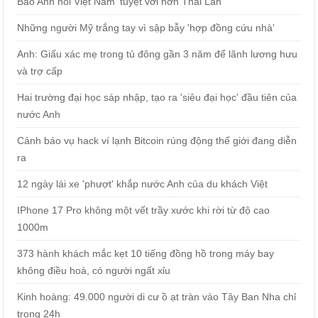
Báo Anh nói Việt Nam 'tuyệt vời hơn Thái Lan'
Những người Mỹ trắng tay vì sập bẫy 'hợp đồng cứu nhà'
Anh: Giấu xác mẹ trong tủ đông gần 3 năm để lãnh lương hưu
và trợ cấp
Hai trường đại học sáp nhập, tạo ra 'siêu đại học' đầu tiên của
nước Anh
Cảnh báo vụ hack ví lạnh Bitcoin rúng động thế giới đang diễn
ra
12 ngày lái xe 'phượt' khắp nước Anh của du khách Việt
IPhone 17 Pro không một vết trầy xước khi rời từ độ cao
1000m
373 hành khách mắc kẹt 10 tiếng đồng hồ trong máy bay
không điều hoà, có người ngất xỉu
Kinh hoàng: 49.000 người di cư ồ ạt tràn vào Tây Ban Nha chỉ
trong 24h