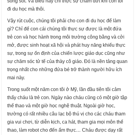
sống sót. Và điều này chỉ thực sự chấm dứt khi con tôi
đi du học mà thôi.
Vậy rút cuộc, chúng tôi phải cho con đi du học để làm
gì? Chỉ để con cái chúng tôi thực sự được là một đứa
trẻ con và học hành trong môi trường công bằng và cởi
mở, được sinh hoạt xã hội và phát huy năng khiếu thực
sự, trong sự ổn định của chiến lược giáo dục cũng như
sự chăm sóc tử tế của thày cô giáo. Đó là nền tảng quan
trọng nhất cho những đứa bé trở thành người hữu ích
mai này.
Trong suốt một năm con tôi ở Mỹ, lần đầu tiên tôi cảm
thấy cháu là trẻ con. Ngày nào cháu cũng có một giờ tập
thể thao và một giờ học nghệ thuật. Ngoài giờ học,
trường có rất nhiều câu lạc bộ thú vị cho các cháu tham
gia vui chơi, từ diễn kịch, ca hát, tham gia mọi môn thể
thao, làm robot cho đến ẩm thực… Cháu được dạy rất