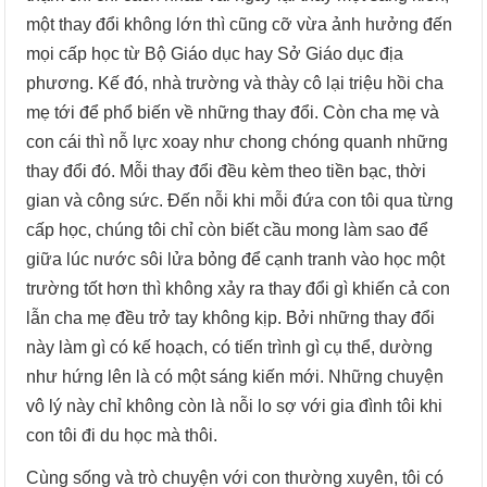
một thay đổi không lớn thì cũng cỡ vừa ảnh hưởng đến
mọi cấp học từ Bộ Giáo dục hay Sở Giáo dục địa
phương. Kế đó, nhà trường và thày cô lại triệu hồi cha
mẹ tới để phổ biến về những thay đổi. Còn cha mẹ và
con cái thì nỗ lực xoay như chong chóng quanh những
thay đổi đó. Mỗi thay đổi đều kèm theo tiền bạc, thời
gian và công sức. Đến nỗi khi mỗi đứa con tôi qua từng
cấp học, chúng tôi chỉ còn biết cầu mong làm sao để
giữa lúc nước sôi lửa bỏng để cạnh tranh vào học một
trường tốt hơn thì không xảy ra thay đổi gì khiến cả con
lẫn cha mẹ đều trở tay không kịp. Bởi những thay đổi
này làm gì có kế hoạch, có tiến trình gì cụ thể, dường
như hứng lên là có một sáng kiến mới. Những chuyện
vô lý này chỉ không còn là nỗi lo sợ với gia đình tôi khi
con tôi đi du học mà thôi.
Cùng sống và trò chuyện với con thường xuyên, tôi có