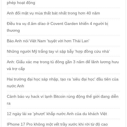
phép hoạt động
Anh đối mặt vụ mùa thất bát nhất trong hơn 40 năm
Điều tra vụ đ.âm d/ao ở Covent Garden khiến 4 người bị
thương
Báo Anh nói Việt Nam 'tuyệt vời hơn Thái Lan'
Những người Mỹ trắng tay vì sập bẫy 'hợp đồng cứu nhà'
Anh: Giấu xác mẹ trong tủ đông gần 3 năm để lãnh lương hưu
và trợ cấp
Hai trường đại học sáp nhập, tạo ra 'siêu đại học' đầu tiên của
nước Anh
Cảnh báo vụ hack ví lạnh Bitcoin rúng động thế giới đang diễn
ra
12 ngày lái xe 'phượt' khắp nước Anh của du khách Việt
IPhone 17 Pro không một vết trầy xước khi rời từ độ cao