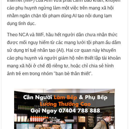
Internet (IWF) của Anh vừa phát cảnh báo khẩn, khuyến
cáo phụ huynh ngừng làm một việc trên mạng xã hội
nhằm ngăn chặn tội phạm dùng AI tạo nội dung lạm
dụng tình dục.
Theo NCA và IWF, hầu hết người dân chưa nhận thức
được mối nguy hiểm từ các mạng lưới tội phạm ấu dâm
sử dụng trí tuệ nhân tạo (AI). Hai cơ quan này khuyến
cáo phụ huynh và người giám hộ nên thiết lập tài khoản
mạng xã hội ở chế độ riêng tư, hoặc chỉ chia sẻ hình
ảnh trẻ em trong nhóm "bạn bè thân thiết".