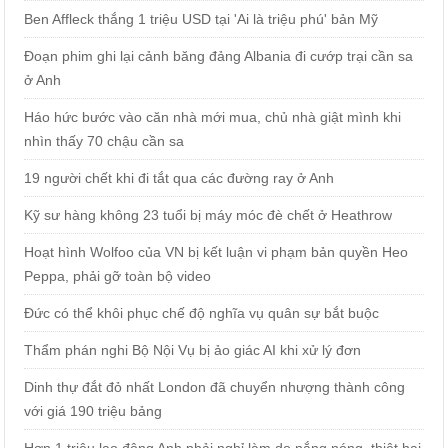
Ben Affleck thắng 1 triệu USD tại 'Ai là triệu phú' bản Mỹ
Đoạn phim ghi lại cảnh băng đảng Albania đi cướp trại cần sa
ở Anh
Háo hức bước vào căn nhà mới mua, chủ nhà giật mình khi
nhìn thấy 70 chậu cần sa
19 người chết khi đi tắt qua các đường ray ở Anh
Kỹ sư hàng không 23 tuổi bị máy móc đè chết ở Heathrow
Hoạt hình Wolfoo của VN bị kết luận vi phạm bản quyền Heo
Peppa, phải gỡ toàn bộ video
Đức có thể khôi phục chế độ nghĩa vụ quân sự bắt buộc
Thẩm phán nghi Bộ Nội Vụ bị ảo giác AI khi xử lý đơn
Dinh thự đắt đỏ nhất London đã chuyển nhượng thành công
với giá 190 triệu bảng