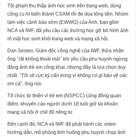
Tội phạm thu thập ảnh học sinh trên trang web, dùng
công cụ AI biến thành CSAM rồi đe dọa tống tiền. Nhóm
làm việc cảnh báo sớm (EWWG) của Anh, bao gồm
NCA và IWF, đã yêu cầu các trường học gỡ bỏ hình ảnh
rõ mặt học sinh khỏi trang web và mạng xã hội.
Dan Sexton, Giám đốc công nghệ của IWF, thừa nhận
ông "rất không thoải mái" khi yêu cầu phụ huynh ngừng
đăng ảnh trẻ em công khai, nhưng đây là lựa chọn duy
nhất.
"Tôi sẽ cực kỳ cẩn trọng vì không có gì bảo vệ các
em cả",
ông nói.
Tổ chức từ thiện vì trẻ em (NSPCC) cũng đồng quan
điểm, khuyến cáo người dưới 18 tuổi giữ tài khoản
mạng xã hội ở chế độ riêng tư.
Bên cạnh đó, NCA và IWF đã phát hành các video
hướng dẫn, mô phỏng tình huống phụ huynh chụp ảnh