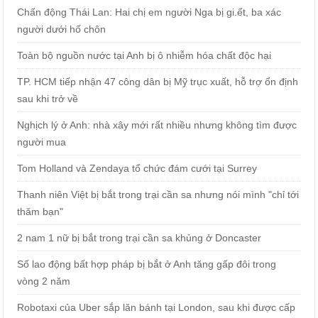
Chấn động Thái Lan: Hai chị em người Nga bị gi.ết, ba xác
người dưới hố chôn
Toàn bộ nguồn nước tại Anh bị ô nhiễm hóa chất độc hại
TP. HCM tiếp nhận 47 công dân bị Mỹ trục xuất, hỗ trợ ổn định
sau khi trở về
Nghịch lý ở Anh: nhà xây mới rất nhiều nhưng không tìm được
người mua
Tom Holland và Zendaya tổ chức đám cưới tại Surrey
Thanh niên Việt bị bắt trong trại cần sa nhưng nói mình "chỉ tới
thăm bạn"
2 nam 1 nữ bị bắt trong trại cần sa khủng ở Doncaster
Số lao động bất hợp pháp bị bắt ở Anh tăng gấp đôi trong
vòng 2 năm
Robotaxi của Uber sắp lăn bánh tại London, sau khi được cấp