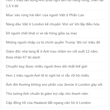
Hơn 1 triệu lao động Anh phải nghỉ làm do nắng nóng, thiệt hại
1,5 tỉ đô
Mùa 'vào rừng hái tiền' của người Việt ở Phần Lan
Nàng dâu Việt ở London kể chuyện 'khó xử' khi lắp điều hòa
50 người chết khát vì xe tải hỏng giữa sa mạc
Những người nhập cư bị chính quyền Trump 'đòi nợ' triệu đô
Giám đốc nhà tang lễ ở Anh trao nhầm tro cốt suốt 12 năm,
thừa nhận 67 tội danh
Chuyến bay được nhiều người theo dõi nhất thế giới
Hơn 1 triệu người Anh lỡ kì nghỉ hè vì rắc rối hộ chiếu
Ảnh đời thường không son phấn của Jennie ở London gây sốt
Thủ tướng Anh chuẩn bị giảm trợ cấp cho thanh niên
Cặp đồng hồ của Haaland đắt ngang căn hộ ở London