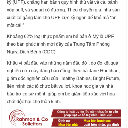
kỹ (UPF), chẳng hạn bánh quy hình thú vật và cá, bánh
xốp puff, và yogurt có đường. Theo chuyên gia, nhà sản
xuất cố gắng làm cho UPF cực kỳ ngon để khó mà “ăn
một cái.”
Khoảng 62% loại thực phẩm em bé bán ở Mỹ là UPF,
theo bản phúc trình mới đây của Trung Tâm Phòng
Ngừa Dịch Bệnh (CDC).
Khẩu vị bắt đầu vào những năm đầu đời, do đó kết quả
nghiên cứu này đáng báo động, theo bà Jane Houlihan,
giám đốc nghiên cứu của Healthy Babies, Bright Future,
liên minh các tổ chức bất vụ lợi, khoa học gia và nhà
bảo trợ có sứ mệnh giúp em bé giảm tiếp xúc với hóa
chất độc hại cho thần kinh.