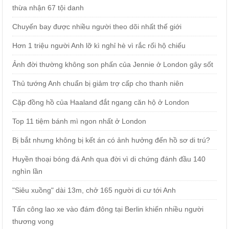
thừa nhận 67 tội danh
Chuyến bay được nhiều người theo dõi nhất thế giới
Hơn 1 triệu người Anh lỡ kì nghỉ hè vì rắc rối hộ chiếu
Ảnh đời thường không son phấn của Jennie ở London gây sốt
Thủ tướng Anh chuẩn bị giảm trợ cấp cho thanh niên
Cặp đồng hồ của Haaland đắt ngang căn hộ ở London
Top 11 tiệm bánh mì ngon nhất ở London
Bị bắt nhưng không bị kết án có ảnh hưởng đến hồ sơ di trú?
Huyền thoại bóng đá Anh qua đời vì di chứng đánh đầu 140
nghìn lần
"Siêu xuồng" dài 13m, chở 165 người di cư tới Anh
Tấn công lao xe vào đám đông tại Berlin khiến nhiều người
thương vong