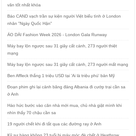
văn tốt nhất khóa
Báo CAND vạch trần sự kiện người Việt biểu tình ở London
nhân "Ngày Quốc Hận"
ÁO DÀI Fashion Week 2026 - London Gala Runway
Máy bay lộn ngược sau 31 giây cất cánh, 273 người thiệt
mạng
Máy bay lộn ngược sau 31 giây cất cánh, 273 người mất mạng
Ben Affleck thắng 1 triệu USD tại 'Ai là triệu phú' bản Mỹ
Đoạn phim ghi lại cảnh băng đảng Albania đi cướp trại cần sa
ở Anh
Háo hức bước vào căn nhà mới mua, chủ nhà giật mình khi
nhìn thấy 70 chậu cần sa
19 người chết khi đi tắt qua các đường ray ở Anh
Kỹ sư hàng không 23 tuổi bị máy móc đè chết ở Heathrow