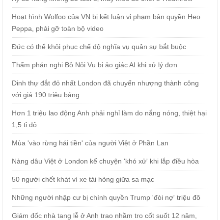
Hoạt hình Wolfoo của VN bị kết luận vi phạm bản quyền Heo
Peppa, phải gỡ toàn bộ video
Đức có thể khôi phục chế độ nghĩa vụ quân sự bắt buộc
Thẩm phán nghi Bộ Nội Vụ bị ảo giác AI khi xử lý đơn
Dinh thự đắt đỏ nhất London đã chuyển nhượng thành công
với giá 190 triệu bảng
Hơn 1 triệu lao động Anh phải nghỉ làm do nắng nóng, thiệt hại
1,5 tỉ đô
Mùa 'vào rừng hái tiền' của người Việt ở Phần Lan
Nàng dâu Việt ở London kể chuyện 'khó xử' khi lắp điều hòa
50 người chết khát vì xe tải hỏng giữa sa mạc
Những người nhập cư bị chính quyền Trump 'đòi nợ' triệu đô
Giám đốc nhà tang lễ ở Anh trao nhầm tro cốt suốt 12 năm,