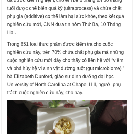
đã được kiểm nghiệm, cho em bé 6 tháng tới 36 tháng
tuổi được chế biến quá kỹ (ultraprocess) và chứa chất
phụ gia (additive) có thể làm hại sức khỏe, theo kết quả
nghiên cứu mới, CNN đưa tin hôm Thứ Ba, 10 Tháng
Hai.
Trong 651 loại thực phẩm được kiểm tra cho cuộc
nghiên cứu này, trên 70% chứa chất phụ gia mà những
cuộc nghiên cứu mới đây cho thấy có liên hệ với “viêm
và phá hủy hệ vi sinh vật đường ruột (gut microbiome),”
bà Elizabeth Dunford, giáo sư dinh dưỡng đại học
University of North Carolina at Chapel Hill, người phụ
trách cuộc nghiên cứu này, cho hay.