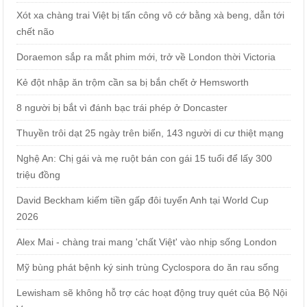
Xót xa chàng trai Việt bị tấn công vô cớ bằng xà beng, dẫn tới
chết não
Doraemon sắp ra mắt phim mới, trở về London thời Victoria
Kẻ đột nhập ăn trộm cần sa bị bắn chết ở Hemsworth
8 người bị bắt vì đánh bạc trái phép ở Doncaster
Thuyền trôi dạt 25 ngày trên biển, 143 người di cư thiệt mạng
Nghệ An: Chị gái và mẹ ruột bán con gái 15 tuổi để lấy 300
triệu đồng
David Beckham kiếm tiền gấp đôi tuyển Anh tại World Cup
2026
Alex Mai - chàng trai mang 'chất Việt' vào nhịp sống London
Mỹ bùng phát bệnh ký sinh trùng Cyclospora do ăn rau sống
Lewisham sẽ không hỗ trợ các hoạt động truy quét của Bộ Nội