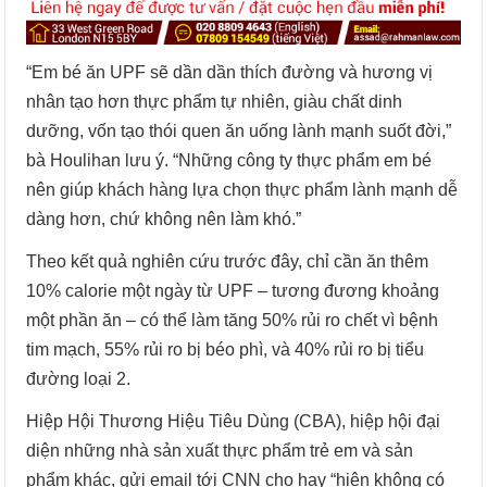
“Em bé ăn UPF sẽ dần dần thích đường và hương vị
nhân tạo hơn thực phẩm tự nhiên, giàu chất dinh
dưỡng, vốn tạo thói quen ăn uống lành mạnh suốt đời,”
bà Houlihan lưu ý. “Những công ty thực phẩm em bé
nên giúp khách hàng lựa chọn thực phẩm lành mạnh dễ
dàng hơn, chứ không nên làm khó.”
Theo kết quả nghiên cứu trước đây, chỉ cần ăn thêm
10% calorie một ngày từ UPF – tương đương khoảng
một phần ăn – có thể làm tăng 50% rủi ro chết vì bệnh
tim mạch, 55% rủi ro bị béo phì, và 40% rủi ro bị tiểu
đường loại 2.
Hiệp Hội Thương Hiệu Tiêu Dùng (CBA), hiệp hội đại
diện những nhà sản xuất thực phẩm trẻ em và sản
phẩm khác, gửi email tới CNN cho hay “hiện không có