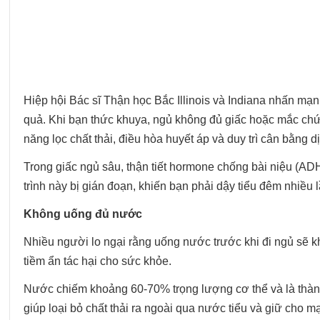
Hiệp hội Bác sĩ Thận học Bắc Illinois và Indiana nhấn mạ
quả. Khi bạn thức khuya, ngủ không đủ giấc hoặc mắc chứn
năng lọc chất thải, điều hòa huyết áp và duy trì cân bằng dị
Trong giấc ngủ sâu, thận tiết hormone chống bài niệu (A
trình này bị gián đoạn, khiến bạn phải dậy tiểu đêm nhiều 
Không uống đủ nước
Nhiều người lo ngại rằng uống nước trước khi đi ngủ sẽ k
tiềm ẩn tác hại cho sức khỏe.
Nước chiếm khoảng 60-70% trọng lượng cơ thể và là thành
giúp loại bỏ chất thải ra ngoài qua nước tiểu và giữ cho