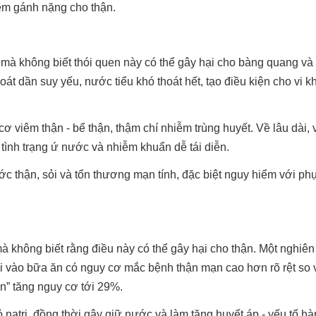
hêm gánh nặng cho thận.
 mà không biết thói quen này có thể gây hại cho bàng quang và 
t dần suy yếu, nước tiểu khó thoát hết, tạo điều kiện cho vi k
 viêm thận - bể thận, thậm chí nhiễm trùng huyết. Về lâu dài, 
tình trạng ứ nước và nhiễm khuẩn dễ tái diễn.
ớc thận, sỏi và tổn thương mạn tính, đặc biệt nguy hiểm với p
 mà không biết rằng điều này có thể gây hại cho thận. Một nghiê
vào bữa ăn có nguy cơ mắc bệnh thận mạn cao hơn rõ rệt so 
n” tăng nguy cơ tới 29%.
 natri, đồng thời gây giữ nước và làm tăng huyết áp - yếu tố h