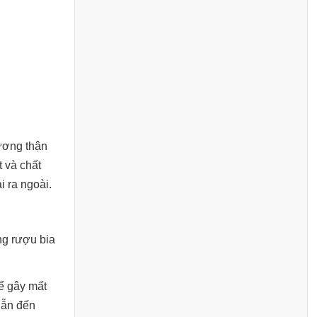
ương thận
t và chất
i ra ngoài.
ng rượu bia
hể gây mất
dẫn đến