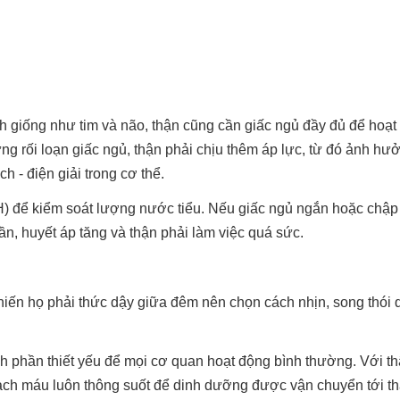
nh giống như tim và não, thận cũng cần giấc ngủ đầy đủ để hoạt
g rối loạn giấc ngủ, thận phải chịu thêm áp lực, từ đó ảnh hư
ch - điện giải trong cơ thể.
DH) để kiểm soát lượng nước tiểu. Nếu giấc ngủ ngắn hoặc chậ
lần, huyết áp tăng và thận phải làm việc quá sức.
hiến họ phải thức dậy giữa đêm nên chọn cách nhịn, song thói 
 phần thiết yếu để mọi cơ quan hoạt động bình thường. Với t
 mạch máu luôn thông suốt để dinh dưỡng được vận chuyển tới th