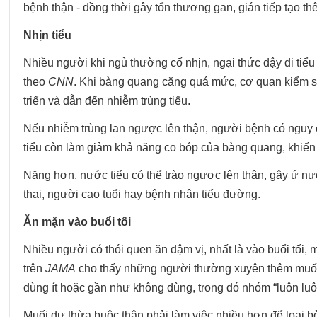
bệnh thận - đồng thời gây tổn thương gan, gián tiếp tạo t
Nhịn tiểu
Nhiều người khi ngủ thường cố nhịn, ngại thức dậy đi tiểu
theo
CNN
. Khi bàng quang căng quá mức, cơ quan kiểm soá
triển và dẫn đến nhiễm trùng tiểu.
Nếu nhiễm trùng lan ngược lên thận, người bệnh có nguy cơ
tiểu còn làm giảm khả năng co bóp của bàng quang, khiến 
Nặng hơn, nước tiểu có thể trào ngược lên thận, gây ứ nư
thai, người cao tuổi hay bệnh nhân tiểu đường.
Ăn mặn vào buổi tối
Nhiều người có thói quen ăn đậm vị, nhất là vào buổi tối,
trên
JAMA
cho thấy những người thường xuyên thêm muối 
dùng ít hoặc gần như không dùng, trong đó nhóm “luôn luô
Muối dư thừa buộc thận phải làm việc nhiều hơn để loại bỏ