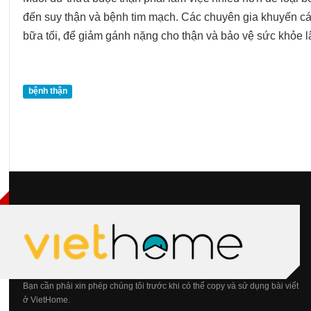
đến suy thận và bệnh tim mạch. Các chuyên gia khuyến cá
bữa tối, để giảm gánh nặng cho thận và bảo vệ sức khỏe l
bệnh thận
Bạn cần phải xin phép chúng tôi trước khi có thể copy và sử dụng bài viết
ở VietHome.