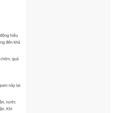
 động hiệu
ởng đến khả
p chờn, quá
quen này lại
hận, nước
ận. Khi