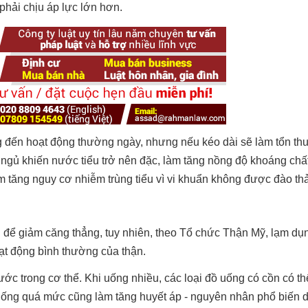
phải chịu áp lực lớn hơn.
g đến hoạt động thường ngày, nhưng nếu kéo dài sẽ làm tổn th
 ngủ khiến nước tiểu trở nên đặc, làm tăng nồng độ khoáng chấ
àm tăng nguy cơ nhiễm trùng tiểu vì vi khuẩn không được đào thả
ối để giảm căng thẳng, tuy nhiên, theo Tổ chức Thận Mỹ, lạm dụ
oạt động bình thường của thận.
ước trong cơ thể. Khi uống nhiều, các loại đồ uống có cồn có t
 Uống quá mức cũng làm tăng huyết áp - nguyên nhân phổ biến 