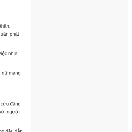
thận,
huẩn phát
việc nhịn
hụ nữ mang
n cứu đăng
với người
àng đầu dẫn