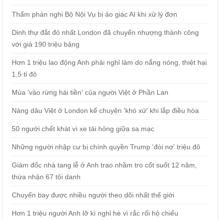
Thẩm phán nghi Bộ Nội Vụ bị ảo giác AI khi xử lý đơn
Dinh thự đắt đỏ nhất London đã chuyển nhượng thành công
với giá 190 triệu bảng
Hơn 1 triệu lao động Anh phải nghỉ làm do nắng nóng, thiệt hại
1,5 tỉ đô
Mùa 'vào rừng hái tiền' của người Việt ở Phần Lan
Nàng dâu Việt ở London kể chuyện 'khó xử' khi lắp điều hòa
50 người chết khát vì xe tải hỏng giữa sa mạc
Những người nhập cư bị chính quyền Trump 'đòi nợ' triệu đô
Giám đốc nhà tang lễ ở Anh trao nhầm tro cốt suốt 12 năm,
thừa nhận 67 tội danh
Chuyến bay được nhiều người theo dõi nhất thế giới
Hơn 1 triệu người Anh lỡ kì nghỉ hè vì rắc rối hộ chiếu