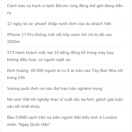
Cảnh báo vụ hack ví lạnh Bitcoin rúng động thế giới đang diễn
ra
12 ngày lái xe 'phượt' khắp nước Anh của du khách Việt
IPhone 17 Pro không một vết trầy xước khi rời từ độ cao
1000m
373 hành khách mắc kẹt 10 tiếng đồng hồ trong máy bay
không điều hoà, có người ngất xỉu
Kinh hoàng: 49.000 người di cư ồ ạt tràn vào Tây Ban Nha chỉ
trong 24h
Vương quốc Anh rơi vào đợt hạn hán nghiêm trọng
Nữ sinh Việt tốt nghiệp thạc sĩ xuất sắc tại Anh, giành giải luận
văn tốt nhất khóa
Báo CAND vạch trần sự kiện người Việt biểu tình ở London
nhân "Ngày Quốc Hận"