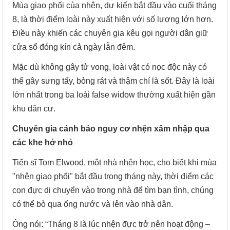
Mùa giao phối của nhện, dự kiến bắt đầu vào cuối tháng
8, là thời điểm loài này xuất hiện với số lượng lớn hơn.
Điều này khiến các chuyên gia kêu gọi người dân giữ
cửa sổ đóng kín cả ngày lẫn đêm.
Mặc dù không gây tử vong, loài vật có nọc độc này có
thể gây sưng tấy, bỏng rát và thậm chí là sốt. Đây là loài
lớn nhất trong ba loài false widow thường xuất hiện gần
khu dân cư.
Chuyên gia cảnh báo nguy cơ nhện xâm nhập qua
các khe hở nhỏ
Tiến sĩ Tom Elwood, một nhà nhện học, cho biết khi mùa
"nhện giao phối" bắt đầu trong tháng này, thời điểm các
con đực di chuyển vào trong nhà để tìm bạn tình, chúng
có thể bò qua ống nước và lẻn vào nhà dân.
Ông nói: “Tháng 8 là lúc nhện đực trở nên hoạt động –