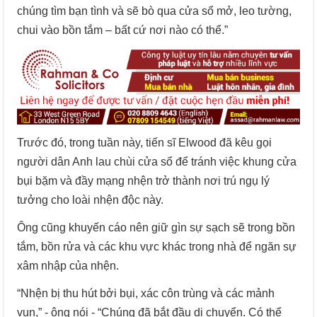
chúng tìm bạn tình và sẽ bò qua cửa sổ mở, leo tường,
chui vào bồn tắm – bất cứ nơi nào có thể.”
Trước đó, trong tuần này, tiến sĩ Elwood đã kêu gọi
người dân Anh lau chùi cửa sổ để tránh việc khung cửa
bụi bặm và đầy mạng nhện trở thành nơi trú ngụ lý
tưởng cho loài nhện độc này.
Ông cũng khuyến cáo nên giữ gìn sự sạch sẽ trong bồn
tắm, bồn rửa và các khu vực khác trong nhà để ngăn sự
xâm nhập của nhện.
“Nhện bị thu hút bởi bụi, xác côn trùng và các mảnh
vụn,” - ông nói - “Chúng đã bắt đầu di chuyển. Có thể