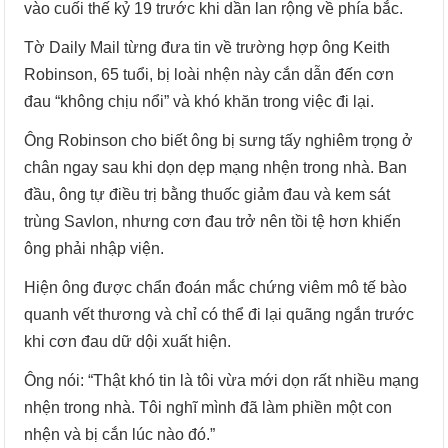
vào cuối thế kỷ 19 trước khi dần lan rộng về phía bắc.
Tờ Daily Mail từng đưa tin về trường hợp ông Keith
Robinson, 65 tuổi, bị loài nhện này cắn dẫn đến cơn
đau “không chịu nổi” và khó khăn trong việc đi lại.
Ông Robinson cho biết ông bị sưng tấy nghiêm trọng ở
chân ngay sau khi dọn dẹp mạng nhện trong nhà. Ban
đầu, ông tự điều trị bằng thuốc giảm đau và kem sát
trùng Savlon, nhưng cơn đau trở nên tồi tệ hơn khiến
ông phải nhập viện.
Hiện ông được chẩn đoán mắc chứng viêm mô tế bào
quanh vết thương và chỉ có thể đi lại quãng ngắn trước
khi cơn đau dữ dội xuất hiện.
Ông nói: “Thật khó tin là tôi vừa mới dọn rất nhiều mạng
nhện trong nhà. Tôi nghĩ mình đã làm phiền một con
nhện và bị cắn lúc nào đó.”