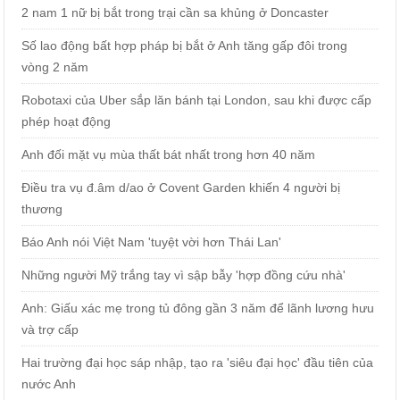
2 nam 1 nữ bị bắt trong trại cần sa khủng ở Doncaster
Số lao động bất hợp pháp bị bắt ở Anh tăng gấp đôi trong
vòng 2 năm
Robotaxi của Uber sắp lăn bánh tại London, sau khi được cấp
phép hoạt động
Anh đối mặt vụ mùa thất bát nhất trong hơn 40 năm
Điều tra vụ đ.âm d/ao ở Covent Garden khiến 4 người bị
thương
Báo Anh nói Việt Nam 'tuyệt vời hơn Thái Lan'
Những người Mỹ trắng tay vì sập bẫy 'hợp đồng cứu nhà'
Anh: Giấu xác mẹ trong tủ đông gần 3 năm để lãnh lương hưu
và trợ cấp
Hai trường đại học sáp nhập, tạo ra 'siêu đại học' đầu tiên của
nước Anh