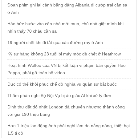
Đoạn phim ghi lại cảnh băng đảng Albania đi cướp trại cần sa
ở Anh
Háo hức bước vào căn nhà mới mua, chủ nhà giật mình khi
nhìn thấy 70 chậu cần sa
19 người chết khi đi tắt qua các đường ray ở Anh
Kỹ sư hàng không 23 tuổi bị máy móc đè chết ở Heathrow
Hoạt hình Wolfoo của VN bị kết luận vi phạm bản quyền Heo
Peppa, phải gỡ toàn bộ video
Đức có thể khôi phục chế độ nghĩa vụ quân sự bắt buộc
Thẩm phán nghi Bộ Nội Vụ bị ảo giác AI khi xử lý đơn
Dinh thự đắt đỏ nhất London đã chuyển nhượng thành công
với giá 190 triệu bảng
Hơn 1 triệu lao động Anh phải nghỉ làm do nắng nóng, thiệt hại
1,5 tỉ đô