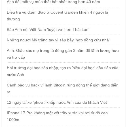
Anh đối mặt vụ mùa thất bát nhất trong hơn 40 năm
Điều tra vụ đ.âm d/ao ở Covent Garden khiến 4 người bị
thương
Báo Anh nói Việt Nam 'tuyệt vời hơn Thái Lan'
Những người Mỹ trắng tay vì sập bẫy 'hợp đồng cứu nhà'
Anh: Giấu xác mẹ trong tủ đông gần 3 năm để lãnh lương hưu
và trợ cấp
Hai trường đại học sáp nhập, tạo ra 'siêu đại học' đầu tiên của
nước Anh
Cảnh báo vụ hack ví lạnh Bitcoin rúng động thế giới đang diễn
ra
12 ngày lái xe 'phượt' khắp nước Anh của du khách Việt
IPhone 17 Pro không một vết trầy xước khi rời từ độ cao
1000m