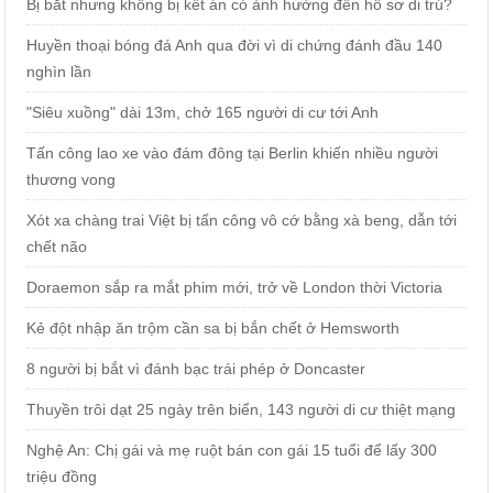
Bị bắt nhưng không bị kết án có ảnh hưởng đến hồ sơ di trú?
Huyền thoại bóng đá Anh qua đời vì di chứng đánh đầu 140
nghìn lần
"Siêu xuồng" dài 13m, chở 165 người di cư tới Anh
Tấn công lao xe vào đám đông tại Berlin khiến nhiều người
thương vong
Xót xa chàng trai Việt bị tấn công vô cớ bằng xà beng, dẫn tới
chết não
Doraemon sắp ra mắt phim mới, trở về London thời Victoria
Kẻ đột nhập ăn trộm cần sa bị bắn chết ở Hemsworth
8 người bị bắt vì đánh bạc trái phép ở Doncaster
Thuyền trôi dạt 25 ngày trên biển, 143 người di cư thiệt mạng
Nghệ An: Chị gái và mẹ ruột bán con gái 15 tuổi để lấy 300
triệu đồng