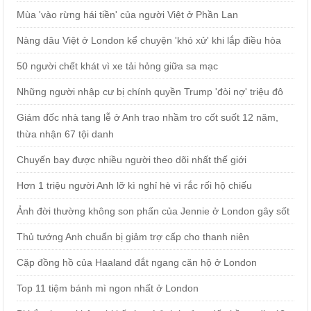
Mùa 'vào rừng hái tiền' của người Việt ở Phần Lan
Nàng dâu Việt ở London kể chuyện 'khó xử' khi lắp điều hòa
50 người chết khát vì xe tải hỏng giữa sa mạc
Những người nhập cư bị chính quyền Trump 'đòi nợ' triệu đô
Giám đốc nhà tang lễ ở Anh trao nhầm tro cốt suốt 12 năm,
thừa nhận 67 tội danh
Chuyến bay được nhiều người theo dõi nhất thế giới
Hơn 1 triệu người Anh lỡ kì nghỉ hè vì rắc rối hộ chiếu
Ảnh đời thường không son phấn của Jennie ở London gây sốt
Thủ tướng Anh chuẩn bị giảm trợ cấp cho thanh niên
Cặp đồng hồ của Haaland đắt ngang căn hộ ở London
Top 11 tiệm bánh mì ngon nhất ở London