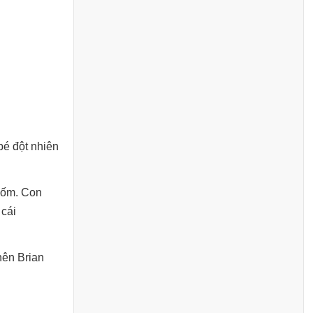
bé đột nhiên
ị ốm. Con
 cái
nên Brian