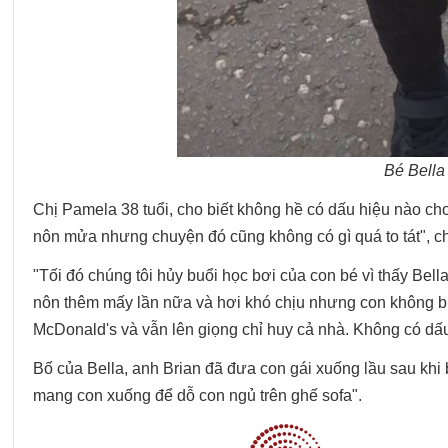
Bé Bella 
Chị Pamela 38 tuổi, cho biết không hề có dấu hiệu nào cho
nôn mửa nhưng chuyện đó cũng không có gì quá to tát", ch
"Tối đó chúng tôi hủy buổi học bơi của con bé vì thấy Bel
nôn thêm mấy lần nữa và hơi khó chịu nhưng con không bị 
McDonald's và vẫn lên giọng chỉ huy cả nhà. Không có dấ
Bố của Bella, anh Brian đã đưa con gái xuống lầu sau kh
mang con xuống để dỗ con ngủ trên ghế sofa".